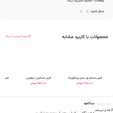
برچسب:
کلسیم+منیزیم+زینک
دنبال کنید:
محصولات با کاربرد مشابه
کلسیم+منیزیم+زینک
قرص استئو ول بادی ویتالوژیک
قرص استئورن خوارزمی
قرص بون
356,000
تومان
259,000
تومان
0
دیدگاهها
0 نقد و بررسی
هیچ دیدگاهی برای این محصول نوشته نشده است.