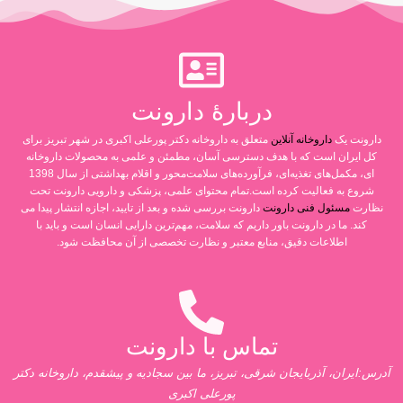
دربارۀ دارونت
دارونت یک
داروخانه آنلاین
متعلق به داروخانه دکتر پورعلی اکبری در شهر تبریز برای
کل ایران است که با هدف دسترسی آسان، مطمئن و علمی به محصولات داروخانه
ای، مکمل‌های تغذیه‌ای، فرآورده‌های سلامت‌محور و اقلام بهداشتی از سال 1398
شروع به فعالیت کرده است.تمام محتوای علمی، پزشکی و دارویی دارونت تحت
نظارت
مسئول فنی دارونت
دارونت بررسی شده و بعد از تایید، اجازه انتشار پیدا می
کند. ما در دارونت باور داریم که سلامت، مهم‌ترین دارایی انسان است و باید با
اطلاعات دقیق، منابع معتبر و نظارت تخصصی از آن محافظت شود.
تماس با دارونت
آدرس:ایران، آذربایجان شرقی، تبریز، ما بین سجادیه و پیشقدم، داروخانه دکتر
پورعلی اکبری