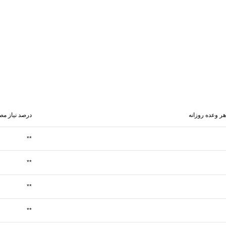
هر وعده روزانه
درصد نیاز مص
**
**
**
**