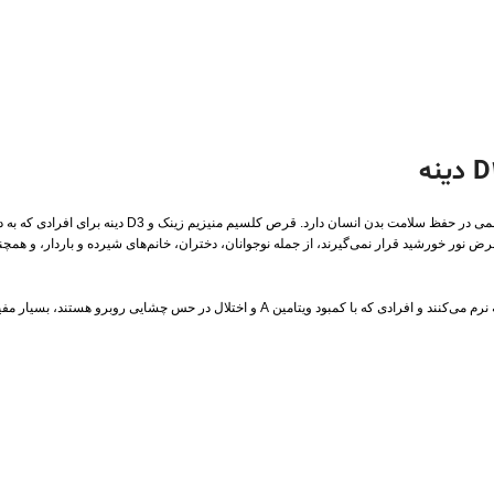
قرص کلسیم منیزیم زینک و D3 دینه حاوی کلسیم، منیزیم، زینک و ویت
ض نور خورشید قرار نمی‌گیرند، از جمله نوجوانان، دختران، خانم‌های شیرده و باردار، و همچن