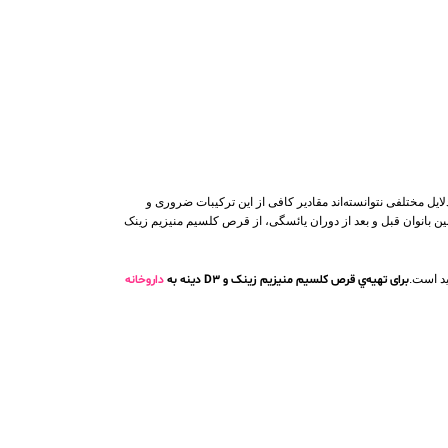
امین D۳ نقش بسیار مهمی در حفظ سلامت بدن انسان دارد. قرص کلسیم منیزیم زینک و D3 دینه برای افرادی که به دلایل مختلفی نتوانسته‌اند مقادیر کافی از این ترکیبات ضروری و
ین بانوان قبل و بعد از دوران یائسگی، از قرص کلسیم منیزیم زینک
برای تهیه‌ي قرص کلسیم منیزیم زینک و D3 دینه به
داروخانه