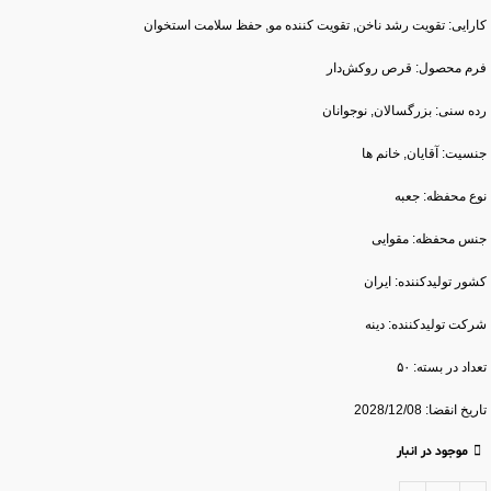
کارایی: تقویت رشد ناخن, تقویت کننده مو, حفظ سلامت استخوان
فرم محصول: قرص روکش‎دار
رده سنی: بزرگسالان, نوجوانان
جنسیت: آقایان, خانم ها
نوع محفظه: جعبه
جنس محفظه: مقوایی
کشور تولید‎کننده: ایران
شرکت تولید‎کننده: دینه
تعداد در بسته: ۵۰
تاریخ انقضا: 2028/12/08
موجود در انبار