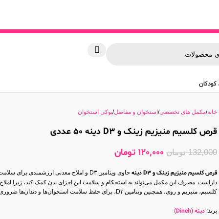
کودکان
خانه
مکمل های تخصصی
استخوان و مفاصل
پوکی استخوان
قرص کلسیم منیزیم زینک و D3 دینه 50 عددی
120,000
تومان
132,000
تومان
قرص کلسیم منیزیم زینک و D3 دینه
حاوی ویتامین D۳ و املاح معدنی ارزشمندی برای س
داراست. مصرف این مکمل می‌تواند به استحکام و سلامت این اجزای بدن کمک کند، زیرا املاح 
کلسیم، منیزیم و روی، همچنین ویتامین D۳، برای حفظ سلامت استخوان‌ها و دندان‌ها ضروری هستند.
برند:
دینه (Dineh)