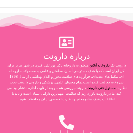
دربارۀ دارونت
دارونت یک
داروخانه آنلاین
متعلق به داروخانه دکتر پورعلی اکبری در شهر تبریز برای
کل ایران است که با هدف دسترسی آسان، مطمئن و علمی به محصولات داروخانه
ای، مکمل‌های تغذیه‌ای، فرآورده‌های سلامت‌محور و اقلام بهداشتی از سال 1398
شروع به فعالیت کرده است.تمام محتوای علمی، پزشکی و دارویی دارونت تحت
نظارت
مسئول فنی دارونت
دارونت بررسی شده و بعد از تایید، اجازه انتشار پیدا می
کند. ما در دارونت باور داریم که سلامت، مهم‌ترین دارایی انسان است و باید با
اطلاعات دقیق، منابع معتبر و نظارت تخصصی از آن محافظت شود.