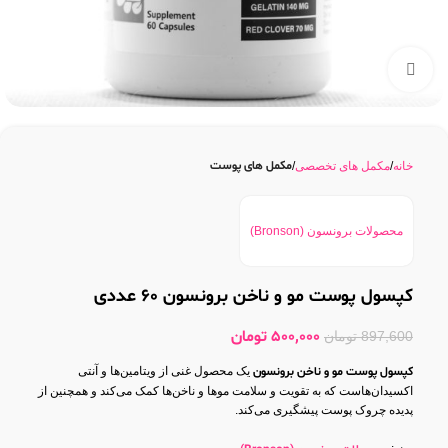
بزرگنمایی تصویر
مکمل های پوست
خانه
مکمل های تخصصی
محصولات برونسون (Bronson)
کپسول پوست مو و ناخن برونسون 60 عددی
500,000
تومان
897,600
تومان
کپسول پوست مو و ناخن برونسون
یک محصول غنی از ویتامین‌ها و آنتی
اکسیدان‌هاست که به تقویت و سلامت موها و ناخن‌ها کمک می‌کند و همچنین از
پدیده چروک پوست پیشگیری می‌کند.