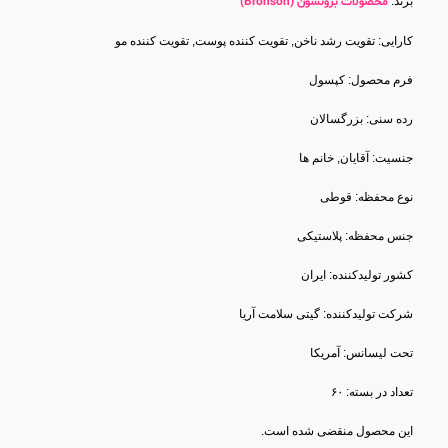
برند:
محصولات برونسون (Bronson)
کارایی: تقویت رشد ناخن, تقویت کننده پوست, تقویت کننده مو
فرم محصول: کپسول
رده سنی: بزرگسالان
جنسیت: آقایان, خانم ها
نوع محفظه: قوطی
جنس محفظه: پلاستیکی
کشور تولید‎کننده: ایران
شرکت تولید‎کننده: گیتی سلامت آریا
تحت لیسانس: آمریکا
تعداد در بسته: ۶۰
این محصول منقضی شده است.