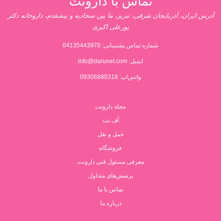
تماس با دارونت
آدرس:ایران، آذربایجان شرقی، تبریز، ما بین سجادیه و پیشقدم، داروخانه دکتر
پورعلی اکبری
شماره تماس پشتیبانی:
04135443970
ایمیل:
info@darunet.com
واتس‌اپ: 09306880318
مجله دارونت
آف نت
حمل و نقل
فروشگاه
معرفی مسئول فنی دارونت
پرسش‌های متداول
تماس با ما
درباره ما