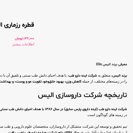
قطره رزماری 
136,000
تومان
اطلاعات بیشتر
معرفی برند الیس Elis
برند الیس،
متعلق به
شرکت ایده دارو طب
، با هدف احیای دانش طب سنتی و تلفیق آن با د
را در زمینه‌های مختلف، از جمله
کاهش وزن، بهبود خلق‌و‌خو، تقویت مو و پوست، و بهداشت
تاریخچه شرکت داروسازی الیس
شرکت ایده دارو طب (ایده داروی پارس سابق) در سال 1386 با هدف احیای دانش طب سنتی و تلفیق آن با دستاوردهای نوین داروسازی تاسیس شد.
در زمینه های گوناگون است.
تیم تحقیق و توسعه این شرکت، متشکل از داروسازان، متخصصان علوم دارویی و طب سنتی، 
از سازمان غذا و دارو آغاز شد.
در سال 1397، نام شرکت به ایده دارو طب تغییر یافت.