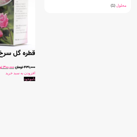
محلول
(1)
قطره گل سرخ الیس 15
431,000
تومان
300,000
تو
افزودن به سبد خرید
ناموجود