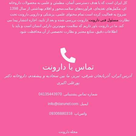
کل ایران است که با هدف دسترسی آسان، مطمئن و علمی به محصولات داروخانه
ای، مکمل‌های تغذیه‌ای، فرآورده‌های سلامت‌محور و اقلام بهداشتی از سال 1398
شروع به فعالیت کرده است.تمام محتوای علمی، پزشکی و دارویی دارونت تحت
نظارت
مسئول فنی دارونت
دارونت بررسی شده و بعد از تایید، اجازه انتشار پیدا می
کند. ما در دارونت باور داریم که سلامت، مهم‌ترین دارایی انسان است و باید با
اطلاعات دقیق، منابع معتبر و نظارت تخصصی از آن محافظت شود.
تماس با دارونت
آدرس:ایران، آذربایجان شرقی، تبریز، ما بین سجادیه و پیشقدم، داروخانه دکتر
پورعلی اکبری
شماره تماس پشتیبانی:
04135443970
ایمیل:
info@darunet.com
واتس‌اپ: 09306880318
مجله دارونت