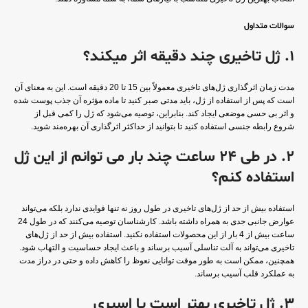
سوالات متداول
1. ژل تاخیری چند دقیقه اثر میکند؟
مدت زمان اثرگذاری ژل‌های تاخیری معمولاً بین 15 تا 20 دقیقه است. این به معنای آن
است که پس از استفاده از ژل، باید مدتی صبر کنید تا ماده مؤثره آن جذب پوست شده
و اثر بی حسی موضعی ایجاد کند. بنابراین، توصیه می‌شود که ژل را کمی قبل از
شروع رابطه جنسی استفاده کنید تا بتوانید از حداکثر اثرگذاری آن بهره‌مند شوید.
2. در طی 24 ساعت چند بار می توانم از این ژل
استفاده کنم؟
استفاده بیش از حد از ژل‌های تاخیری در طول روز نه تنها فوایدی ندارد بلکه می‌تواند
عوارض جانبی جدی به همراه داشته باشد. کارشناسان توصیه می‌کنند که در طول 24
ساعت بیش از 4 بار از این محصولات استفاده نکنید. استفاده بیش از حد از ژل‌های
تاخیری می‌تواند به آلت تناسلی آسیب برساند و باعث ایجاد حساسیت و التهاب شود.
همچنین، ممکن است به طور موقت توانایی نعوظ را کاهش داده و حتی در دراز مدت
به عملکرد قلب آسیب برساند.
3. ژل تاخیری بهتر است یا اسپری