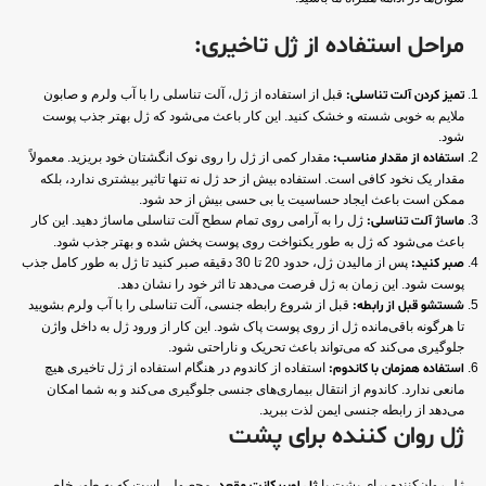
مراحل استفاده از ژل تاخیری:
تمیز کردن آلت تناسلی:
قبل از استفاده از ژل، آلت تناسلی را با آب ولرم و صابون
ملایم به خوبی شسته و خشک کنید. این کار باعث می‌شود که ژل بهتر جذب پوست
شود.
استفاده از مقدار مناسب:
مقدار کمی از ژل را روی نوک انگشتان خود بریزید. معمولاً
مقدار یک نخود کافی است. استفاده بیش از حد ژل نه تنها تاثیر بیشتری ندارد، بلکه
ممکن است باعث ایجاد حساسیت یا بی حسی بیش از حد شود.
ماساژ آلت تناسلی:
ژل را به آرامی روی تمام سطح آلت تناسلی ماساژ دهید. این کار
باعث می‌شود که ژل به طور یکنواخت روی پوست پخش شده و بهتر جذب شود.
صبر کنید:
پس از مالیدن ژل، حدود 20 تا 30 دقیقه صبر کنید تا ژل به طور کامل جذب
پوست شود. این زمان به ژل فرصت می‌دهد تا اثر خود را نشان دهد.
شستشو قبل از رابطه:
قبل از شروع رابطه جنسی، آلت تناسلی را با آب ولرم بشویید
تا هرگونه باقی‌مانده ژل از روی پوست پاک شود. این کار از ورود ژل به داخل واژن
جلوگیری می‌کند که می‌تواند باعث تحریک و ناراحتی شود.
استفاده همزمان با کاندوم:
استفاده از کاندوم در هنگام استفاده از ژل تاخیری هیچ
مانعی ندارد. کاندوم از انتقال بیماری‌های جنسی جلوگیری می‌کند و به شما امکان
می‌دهد از رابطه جنسی ایمن لذت ببرید.
ژل روان کننده برای پشت
ژل روان‌کننده برای پشت یا
، محصولی است که به طور خاص