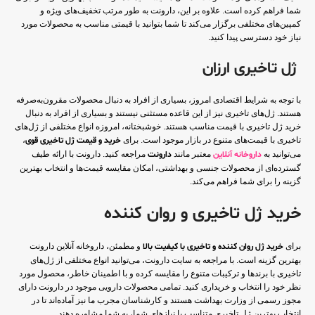
شما فراهم کرده است. علاوه بر این، دارونت به طور مرتب تخفیف‌های ویژه و
کمپین‌های مختلفی برگزار می‌کند تا شما بتوانید با قیمتی مناسب به محصولات مورد
نیاز خود دسترسی پیدا کنید.
ژل تاخیری ارزان
با توجه به شرایط اقتصادی امروز، بسیاری از افراد به دنبال محصولات مقرون‌به‌صرفه
هستند. ژل‌های تاخیری نیز از این قاعده مستثنی نیستند و بسیاری از افراد به دنبال
خرید ژل تاخیری با قیمت مناسب هستند. خوشبختانه، امروزه انواع مختلفی از ژل‌های
تاخیری با قیمت‌های متنوع در بازار موجود است. برای
خرید و قیمت ژل تاخیری قوی
،
می‌توانید به
داروخانه‌ آنلاین
معتبر مانند
دارونت
مراجعه کنید. دارونت با ارائه طیف
گسترده‌ای از محصولات جنسی و بهداشتی، امکان مقایسه قیمت‌ها و انتخاب بهترین
گزینه را برای شما فراهم می‌کند.
خرید ژل تاخیری و روان کننده
برای
خرید ژل روان کننده و تاخیری با کیفیت بالا
و مطمئن، داروخانه آنلاین دارونت
بهترین گزینه است. با مراجعه به سایت دارونت، می‌توانید انواع مختلفی از ژل‌های
تاخیری با برندها و ترکیبات متنوع را مقایسه کرده و با اطمینان خاطر، محصول مورد
نظر خود را انتخاب و خریداری کنید. تمامی محصولات دارویی موجود در دارونت دارای
مجوز رسمی از وزارت بهداشت هستند و کارشناسان مجرب ما نیز آماده‌اند تا در
انتخاب بهترین ژل تاخیری متناسب با نیازهای شما، به شما مشاوره دهند.