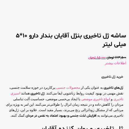
ساشه ژل تاخیری بنژل آقایان بندار دارو 10*5
میلی لیتر
173,500
تومان
85,000
تومان
اطلاعات بیشتر
خرید ژل تاخیری
ژل‌های تاخیری
به عنوان یکی از
محصولات جنسی
پرکاربرد در حوزه سلامت جنسی،
نقش مهمی در بهبود کیفیت روابط زناشویی ایفا می‌کنند.
ژل تاخیری
همانند
اسپری
تاخیری
و
انواع تاخیری موضعی
با ایجاد بی‌حسی موضعی، حساسیت آلت تناسلی
مردان را کاهش داده و در نتیجه زمان انزال را طولانی‌تر می‌کنند. این امر به ویژه برای
مردانی که از مشکل زودانزالی رنج می‌برند، بسیار مفید است. علاوه بر این، ژل‌های
تاخیری می‌توانند به
افزایش لذت جنسی و بهبود اعتماد به نفس در مردان
کمک کنند.