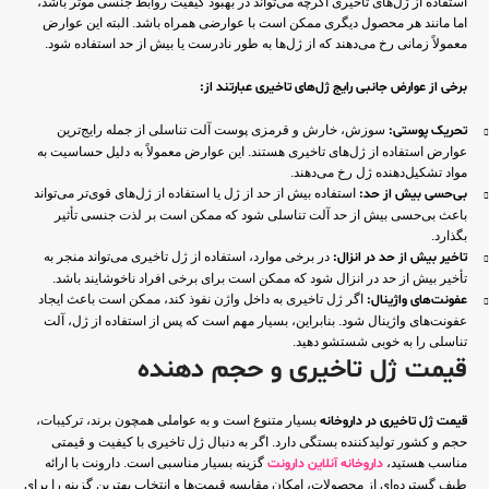
استفاده از ژل‌های تاخیری اگرچه می‌تواند در بهبود کیفیت روابط جنسی موثر باشد،
اما مانند هر محصول دیگری ممکن است با عوارضی همراه باشد. البته این عوارض
معمولاً زمانی رخ می‌دهند که از ژل‌ها به طور نادرست یا بیش از حد استفاده شود.
برخی از عوارض جانبی رایج ژل‌های تاخیری عبارتند از:
تحریک پوستی:
سوزش، خارش و قرمزی پوست آلت تناسلی از جمله رایج‌ترین
عوارض استفاده از ژل‌های تاخیری هستند. این عوارض معمولاً به دلیل حساسیت به
مواد تشکیل‌دهنده ژل رخ می‌دهند.
بی‌حسی بیش از حد:
استفاده بیش از حد از ژل یا استفاده از ژل‌های قوی‌تر می‌تواند
باعث بی‌حسی بیش از حد آلت تناسلی شود که ممکن است بر لذت جنسی تأثیر
بگذارد.
تاخیر بیش از حد در انزال:
در برخی موارد، استفاده از ژل تاخیری می‌تواند منجر به
تأخیر بیش از حد در انزال شود که ممکن است برای برخی افراد ناخوشایند باشد.
عفونت‌های واژینال:
اگر ژل تاخیری به داخل واژن نفوذ کند، ممکن است باعث ایجاد
عفونت‌های واژینال شود. بنابراین، بسیار مهم است که پس از استفاده از ژل، آلت
تناسلی را به خوبی شستشو دهید.
قیمت ژل تاخیری و حجم دهنده
قیمت ژل تاخیری در داروخانه
بسیار متنوع است و به عواملی همچون برند، ترکیبات،
حجم و کشور تولیدکننده بستگی دارد. اگر به دنبال ژل تاخیری با کیفیت و قیمتی
مناسب هستید،
داروخانه آنلاین دارونت
گزینه بسیار مناسبی است. دارونت با ارائه
طیف گسترده‌ای از محصولات، امکان مقایسه قیمت‌ها و انتخاب بهترین گزینه را برای