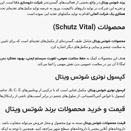
برند شوتس ویتال
در واقع بخشی از فعالیت‌های گسترده‌تر
شرکت داروسازی دانا
است. این
و تجربه این شرکت در تولید داروهای باکیفیت، ورود به عرصه تولید مکمل‌های تغذیه‌ای ت
همکاری یک شرکت آلمانی
اقدام به تولید مکملهای تغذیه ایی نموده است.
محصولات (Schutz Vital)
محصولات شوتس ویتال
به سلامت چشم و بینایی و مکمل‌های دیگر اشاره کرد.
هدف این محصولات کمک به
حفظ سلامت عمومی، تقویت سیستم ایمنی، بهبود عملکرد بدن
و
امگا 3 آن نیز در سلامت عمومی بدن نقش مهمی را ایفا می‌کند.
کپسول نوتری شوتس ویتال
کپسول نوتری شوتس ویتال
، مکمل غذایی است که با ترکیبی از ویتامین‌های B، C، E، عناصر معدنی روی و مس، کاروتنوئیدهای لوتئین و زیاکسانتین و امگا 3، به
کپسول با خواص آنتی‌اکسیدانی، از سلول‌های چشم در برابر آسیب‌های ناشی از رادیکال‌
قیمت و خرید محصولات برند شوتس ویتال
قیمت محصولات شوتس ویتال
بسته به نوع محصول و محل فروش می‌تواند متفاوت باشد. به ط
داروخانه‌های آنلاین معتبر یا داروخانه‌های سطح شهر مراجعه کنید. همچنین با توجه به اینکه