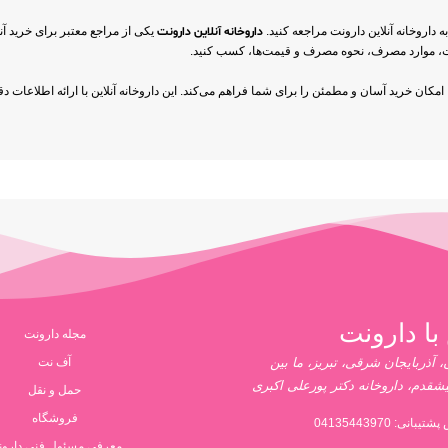
اروخانه آنلاین دارونت مراجعه کنید.
داروخانه آنلاین دارونت
یکی از مراجع معتبر برای خرید آن
ات، موارد مصرف، نحوه مصرف و قیمت‌ها، کسب کنید.
، امکان خرید آسان و مطمئن را برای شما فراهم می‌کند. این داروخانه آنلاین با ارائه اطلاعات
با دارونت
مجله دارونت
 آذربایجان شرقی، تبریز، ما بین
آف نت
یشقدم، داروخانه دکتر پورعلی اکبری
حمل و نقل
فروشگاه
پشتیبانی:
04135443970
معرفی مسئول فنی دارو