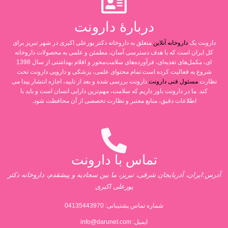
دربارۀ دارونت
دارونت یک
داروخانه آنلاین
متعلق به داروخانه دکتر پورعلی اکبری در شهر تبریز برای
کل ایران است که با هدف دسترسی آسان، مطمئن و علمی به محصولات داروخانه
ای، مکمل‌های تغذیه‌ای، فرآورده‌های سلامت‌محور و اقلام بهداشتی از سال 1398
شروع به فعالیت کرده است.تمام محتوای علمی، پزشکی و دارویی دارونت تحت
نظارت
مسئول فنی دارونت
دارونت بررسی شده و بعد از تایید، اجازه انتشار پیدا می
کند. ما در دارونت باور داریم که سلامت، مهم‌ترین دارایی انسان است و باید با
اطلاعات دقیق، منابع معتبر و نظارت تخصصی از آن محافظت شود.
تماس با دارونت
آدرس:ایران، آذربایجان شرقی، تبریز، ما بین سجادیه و پیشقدم، داروخانه دکتر
پورعلی اکبری
شماره تماس پشتیبانی:
04135443970
ایمیل:
info@darunet.com