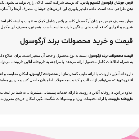
قرص جوشان آرگوسول کلسیم پلاس
، که توسط شرکت کیمیا کالای رازی تولید می‌شود، یک مکمل غذایی است که
بدن
طراحی شده است. طعم دلپذیر بلوبری این قرص‌های جوشان، مصرف آن‌ها را آسان‌تر می‌کند. هر قوطی حاوی 20 عدد قرص جوشان است و مصرف منظم آن می‌تواند به حفظ تعادل مواد
موارد مصرف قرص جوشان آرگوسول کلسیم پلاس شامل کمک به تقویت و استحکام استخوان‌ها و
شیرده و افرادی که فعالیت بدنی سنگین دارند، مناسب است. همچنین، مصرف این مکمل م
قیمت و خرید محصولات برند آرگوسول
قیمت محصولات برند آرگوسول،
بسته به نوع محصول و حجم آن متغیر است. برای اطلاع دقی
به همراه اطلاعات کامل محصول ارائه می‌دهد. با مراجعه به داروخانه آنلاین دارونت، می‌توا
داروخانه آنلاین دارونت، با ارائه طیف گسترده‌ای از
محصولات آرگوسول
، امکان مقایسه و انت
آنلاین دارونت
، می‌توانید از اصالت و کیفیت محصولات اطمینان حاصل کنید و خریدی مطمئن 
علاوه بر این، داروخانه آنلاین دارونت، با ارائه خدمات پشتیبانی مشتریان، به شما در انتخا
داروخانه دارونت
، با ارائه تخفیفات ویژه و پیشنهادات شگفت‌انگیز، امکان خریدی مقرون‌به‌