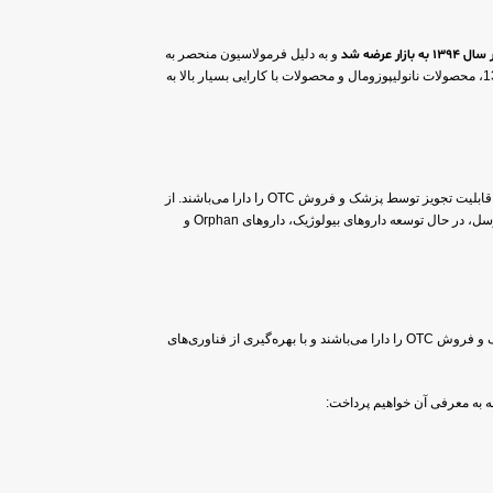
عرضه شد
و به دلیل فرمولاسیون منحصر به
فرد خود، موفق به دریافت پروانه ثبت اختراع شد. در سال‌های بعد، با گسترش فعالیت‌های تحقیق و توسعه، تعداد محصولات تولیدی این شرکت افزایش یافت و در سال‌های 1397 و 1398، محصولات نانولیپوزومال و محصولات با کارایی بسیار بالا به
، طیف گسترده‌ای از نیازهای جامعه را پوشش می‌دهد. محصولات این برند در دسته Cosmoceutical قرار دارند و قابلیت تجویز توسط پزشک و فروش OTC را دارا می‌باشند. از
جمله محصولات این برند می‌توان به شامپو پاک‌کننده پلک و مژه، محصولات نانولیپوزومال و سایر فرآورده‌های دارویی و مکمل اشاره کرد. شرکت کیمیا کالای رازی، تولیدکننده برند آرگوسل، در حال توسعه داروهای بیولوژیک، داروهای Orphan و
محصولات برند آرگوسل با فرمولاسیون‌های نوآورانه و خلاقانه، برای اولین بار در ایران تولید می‌شوند. این محصولات، که در دسته Cosmoceutical قرار دارند، قابلیت تجویز توسط پزشک و فروش OTC را دارا می‌باشند و با بهره‌گیری از فناوری‌های
 به معرفی آن خواهیم پرداخت: