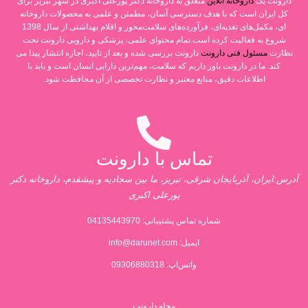
دارونت یک
داروخانه آنلاین
متعلق به داروخانه دکتر پورعلی اکبری در شهر تبریز برای
کل ایران است که با هدف دسترسی آسان، مطمئن و علمی به محصولات داروخانه
ای، مکمل‌های تغذیه‌ای، فرآورده‌های سلامت‌محور و اقلام بهداشتی از سال 1398
شروع به فعالیت کرده است.تمام محتوای علمی، پزشکی و دارویی دارونت تحت
نظارت
مسئول فنی دارونت
دارونت بررسی شده و بعد از تایید، اجازه انتشار پیدا می
کند. ما در دارونت باور داریم که سلامت، مهم‌ترین دارایی انسان است و باید با
اطلاعات دقیق، منابع معتبر و نظارت تخصصی از آن محافظت شود.
تماس با دارونت
آدرس:ایران، آذربایجان شرقی، تبریز، ما بین سجادیه و پیشقدم، داروخانه دکتر
پورعلی اکبری
شماره تماس پشتیبانی:
04135443970
ایمیل:
info@darunet.com
واتس‌اپ: 09306880318
مجله دارونت