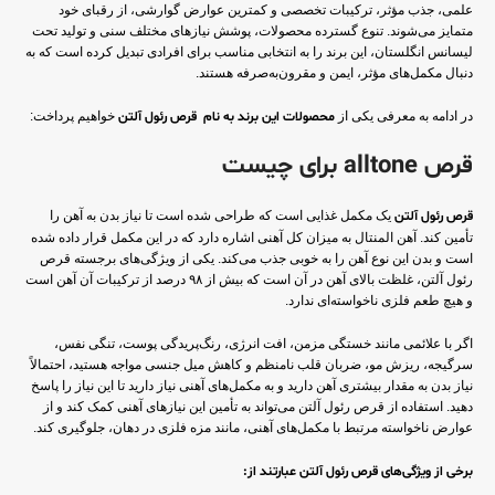
علمی، جذب مؤثر، ترکیبات تخصصی و کمترین عوارض گوارشی، از رقبای خود
متمایز می‌شوند. تنوع گسترده محصولات، پوشش نیازهای مختلف سنی و تولید تحت
لیسانس انگلستان، این برند را به انتخابی مناسب برای افرادی تبدیل کرده است که به
دنبال مکمل‌های مؤثر، ایمن و مقرون‌به‌صرفه هستند.
در ادامه به معرفی یکی از
محصولات این برند به نام قرص رئول آلتن
خواهیم پرداخت:
قرص alltone برای چیست
قرص رئول آلتن
یک مکمل غذایی است که طراحی شده است تا نیاز بدن به آهن را
تأمین کند. آهن المنتال به میزان کل آهنی اشاره دارد که در این مکمل قرار داده شده
است و بدن این نوع آهن را به خوبی جذب می‌کند. یکی از ویژگی‌های برجسته قرص
رئول آلتن، غلظت بالای آهن در آن است که بیش از ۹۸ درصد از ترکیبات آن آهن است
و هیچ طعم فلزی ناخواسته‌ای ندارد.
اگر با علائمی مانند خستگی مزمن، افت انرژی، رنگ‌پریدگی پوست، تنگی نفس،
سرگیجه، ریزش مو، ضربان قلب نامنظم و کاهش میل جنسی مواجه هستید، احتمالاً
نیاز بدن به مقدار بیشتری آهن دارید و به مکمل‌های آهنی نیاز دارید تا این نیاز را پاسخ
دهید. استفاده از قرص رئول آلتن می‌تواند به تأمین این نیازهای آهنی کمک کند و از
عوارض ناخواسته مرتبط با مکمل‌های آهنی، مانند مزه فلزی در دهان، جلوگیری کند.
برخی از ویژگی‌های قرص رئول آلتن عبارتند از: