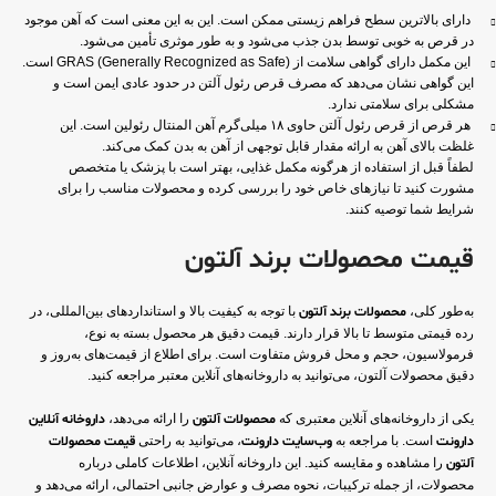
دارای بالاترین سطح فراهم زیستی ممکن است. این به این معنی است که آهن موجود
در قرص به خوبی توسط بدن جذب می‌شود و به طور موثری تأمین می‌شود.
این مکمل دارای گواهی سلامت از GRAS (Generally Recognized as Safe) است.
این گواهی نشان می‌دهد که مصرف قرص رئول آلتن در حدود عادی ایمن است و
مشکلی برای سلامتی ندارد.
هر قرص از قرص رئول آلتن حاوی ۱۸ میلی‌گرم آهن المنتال رئولین است. این
غلظت بالای آهن به ارائه مقدار قابل توجهی از آهن به بدن کمک می‌کند.
لطفاً قبل از استفاده از هرگونه مکمل غذایی، بهتر است با پزشک یا متخصص
مشورت کنید تا نیازهای خاص خود را بررسی کرده و محصولات مناسب را برای
شرایط شما توصیه کنند.
قیمت محصولات برند آلتون
به‌طور کلی،
محصولات برند آلتون
با توجه به کیفیت بالا و استانداردهای بین‌المللی، در
رده قیمتی متوسط تا بالا قرار دارند. قیمت دقیق هر محصول بسته به نوع،
فرمولاسیون، حجم و محل فروش متفاوت است. برای اطلاع از قیمت‌های به‌روز و
دقیق محصولات آلتون، می‌توانید به داروخانه‌های آنلاین معتبر مراجعه کنید.
یکی از داروخانه‌های آنلاین معتبری که
محصولات آلتون
را ارائه می‌دهد،
داروخانه آنلاین
دارونت
است. با مراجعه به
وب‌سایت دارونت
، می‌توانید به راحتی
قیمت محصولات
آلتون
را مشاهده و مقایسه کنید. این داروخانه آنلاین، اطلاعات کاملی درباره
محصولات، از جمله ترکیبات، نحوه مصرف و عوارض جانبی احتمالی، ارائه می‌دهد و