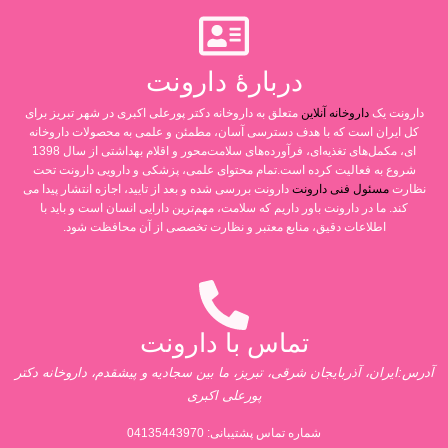
دربارۀ دارونت
دارونت یک
داروخانه آنلاین
متعلق به داروخانه دکتر پورعلی اکبری در شهر تبریز برای
کل ایران است که با هدف دسترسی آسان، مطمئن و علمی به محصولات داروخانه
ای، مکمل‌های تغذیه‌ای، فرآورده‌های سلامت‌محور و اقلام بهداشتی از سال 1398
شروع به فعالیت کرده است.تمام محتوای علمی، پزشکی و دارویی دارونت تحت
نظارت
مسئول فنی دارونت
دارونت بررسی شده و بعد از تایید، اجازه انتشار پیدا می
کند. ما در دارونت باور داریم که سلامت، مهم‌ترین دارایی انسان است و باید با
اطلاعات دقیق، منابع معتبر و نظارت تخصصی از آن محافظت شود.
تماس با دارونت
آدرس:ایران، آذربایجان شرقی، تبریز، ما بین سجادیه و پیشقدم، داروخانه دکتر
پورعلی اکبری
شماره تماس پشتیبانی:
04135443970