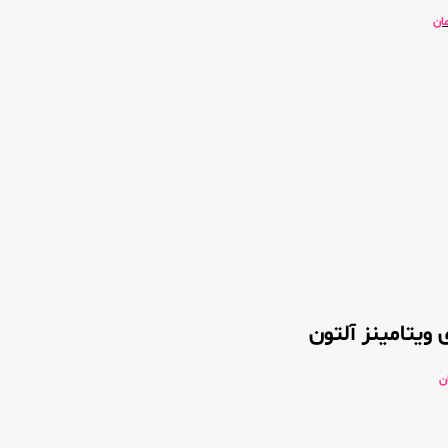
ان
 ویتامینز آلتون
ن