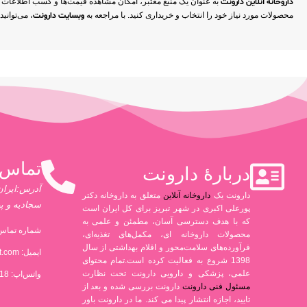
داروخانه آنلاین دارونت
به عنوان یک منبع معتبر، امکان مشاهده قیمت‌ها و کسب اطلاعات جا
محصولات مورد نیاز خود را انتخاب و خریداری کنید. با مراجعه به
وبسایت دارونت
، می‌توانی
تماس 
دربارۀ دارونت
آدرس:ایران،
دارونت یک
داروخانه آنلاین
متعلق به داروخانه دکتر
سجادیه و پ
پورعلی اکبری در شهر تبریز برای کل ایران است
که با هدف دسترسی آسان، مطمئن و علمی به
شماره تماس 
محصولات داروخانه ای، مکمل‌های تغذیه‌ای،
فرآورده‌های سلامت‌محور و اقلام بهداشتی از سال
ایمیل:
t.com
1398 شروع به فعالیت کرده است.تمام محتوای
علمی، پزشکی و دارویی دارونت تحت نظارت
واتس‌اپ: 09306880318
مسئول فنی دارونت
دارونت بررسی شده و بعد از
تایید، اجازه انتشار پیدا می کند. ما در دارونت باور