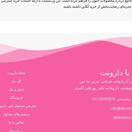
مع درباره محصولات آلتون را فراهم کرده است. این وب‌سایت با ارائه خدمات خرید اینترنتی م
د تجربه‌ای رضایت‌بخش از خرید آنلاین داشته باشید.
با دارونت
مجله دارونت
 آذربایجان شرقی، تبریز، ما بین
آف نت
یشقدم، داروخانه دکتر پورعلی اکبری
حمل و نقل
فروشگاه
پشتیبانی:
04135443970
معرفی مسئول فنی دارو
info@darune
پرسش‌های متداول
تماس با ما
درباره ما