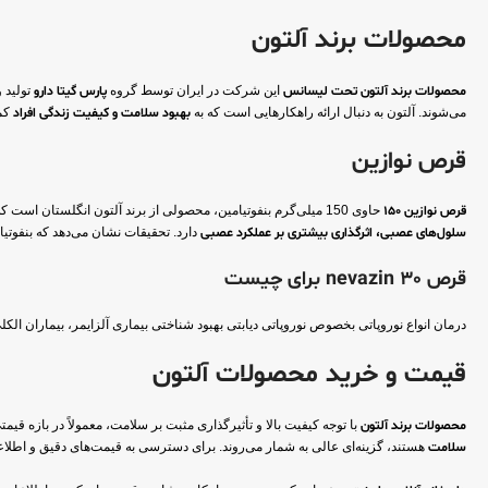
محصولات برند آلتون
محصولات برند آلتون تحت لیسانس
این شرکت در ایران توسط گروه
پارس گیتا دارو
تولید و
می‌شوند. آلتون به دنبال ارائه راهکارهایی است که به
بهبود سلامت و کیفیت زندگی
افراد
کم
قرص نوازین
قرص نوازین 150
حاوی 150 میلی‌گرم بنفوتیامین، محصولی از برند آلتون انگلستان است که به عنوان یک شکل محلول در چربی از ویتامین B1 عمل می‌کند و جذب بالاتری نسبت به تیامین معمولی دارد. این ویتامین به دلیل
سلول‌های عصبی، اثرگذاری بیشتری بر عملکرد عصبی
دارد. تحقیقات نشان می‌دهد که بنفوتیام
قرص nevazin 30 برای چیست
درمان انواع نوروپاتی بخصوص نوروپاتی دیابتی بهبود شناختی بیماری آلزایمر، بیماران الکل
قیمت و خرید محصولات آلتون
محصولات برند آلتون
با توجه کیفیت بالا و تأثیرگذاری مثبت بر سلامت، معمولاً در بازه 
سلامت
هستند، گزینه‌ای عالی به شمار می‌روند. برای دسترسی به قیمت‌های دقیق و اطلاعا