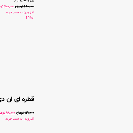
نمره
5.00
از 5
660,000
تومان
600,000
توم
افزودن به سبد خرید
-19%
قطره ای ان دی
121,000
تومان
98,000
توما
افزودن به سبد خرید