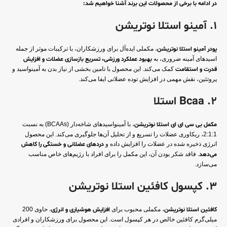
در ادامه با برخی از محصولات این برند آشنا خواهیم شد:
1. آمینو استلا نوتریشن
پودر آمینو استلا نوتریشن
، مکملی ایده‌آل برای ورزشکاران، با ترکیبات موثر از جمله
اسیدهای آمینه ضروری، به
بهبود عملکرد ورزشی، تسریع بازسازی عضلات و افزایش
قدرت و استقامت
کمک می‌کند. این محصول با تامین بخشی از نیاز بدن به آمینواسید و
پروتئین، نقش مهمی در افزایش توده عضلانی ایفا می‌کند.
2. Bcaa استلا
مکمل بی سی ای ای استلا نوتریشن
، با آمینواسیدهای شاخه‌دار (BCAAs) به نسبت
2:1:1، ریکاوری عضلات را تسریع و از تحلیل آن‌ها جلوگیری می‌کند. این محصول
انرژی ذخیره شده در عضلات را افزایش داده و
دردهای عضلانی و خستگی را کاهش
می‌دهد
. فاقد شکر بودن آن، این مکمل را برای افراد با رژیم‌های خاص مناسب
می‌سازد.
3. کپسول کافئین استلا نوتریشن
کافئین استلا نوتریشن
، مکملی محبوب برای
افزایش هوشیاری و انرژی
، حاوی 200
میلی‌گرم کافئین خالص در هر کپسول است. این محصول برای ورزشکاران و افرادی