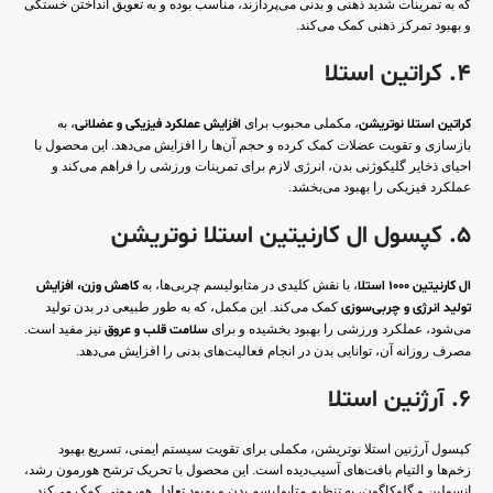
که به تمرینات شدید ذهنی و بدنی می‌پردازند، مناسب بوده و به تعویق انداختن خستگی
و بهبود تمرکز ذهنی کمک می‌کند.
4. کراتین استلا
کراتین استلا نوتریشن
، مکملی محبوب برای
افزایش عملکرد فیزیکی و عضلانی
، به
بازسازی و تقویت عضلات کمک کرده و حجم آن‌ها را افزایش می‌دهد. این محصول با
احیای ذخایر گلیکوژنی بدن، انرژی لازم برای تمرینات ورزشی را فراهم می‌کند و
عملکرد فیزیکی را بهبود می‌بخشد.
5. کپسول ال کارنیتین استلا نوتریشن
ال کارنیتین ۱۰۰۰ استلا
، با نقش کلیدی در متابولیسم چربی‌ها، به
کاهش وزن، افزایش
تولید انرژی و چربی‌سوزی
کمک می‌کند. این مکمل، که به طور طبیعی در بدن تولید
می‌شود، عملکرد ورزشی را بهبود بخشیده و برای
سلامت قلب و عروق
نیز مفید است.
مصرف روزانه آن، توانایی بدن در انجام فعالیت‌های بدنی را افزایش می‌دهد.
6. آرژنین استلا
کپسول آرژنین استلا نوتریشن، مکملی برای تقویت سیستم ایمنی، تسریع بهبود
زخم‌ها و التیام بافت‌های آسیب‌دیده است. این محصول با تحریک ترشح هورمون رشد،
انسولین و گلوکاگون، به تنظیم متابولیسم بدن و بهبود تعادل هورمونی کمک می‌کند.