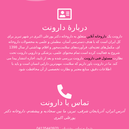
دربارۀ دارونت
دارونت یک
داروخانه آنلاین
متعلق به داروخانه دکتر پورعلی اکبری در شهر تبریز برای
کل ایران است که با هدف دسترسی آسان، مطمئن و علمی به محصولات داروخانه
ای، مکمل‌های تغذیه‌ای، فرآورده‌های سلامت‌محور و اقلام بهداشتی از سال 1398
شروع به فعالیت کرده است.تمام محتوای علمی، پزشکی و دارویی دارونت تحت
نظارت
مسئول فنی دارونت
دارونت بررسی شده و بعد از تایید، اجازه انتشار پیدا می
کند. ما در دارونت باور داریم که سلامت، مهم‌ترین دارایی انسان است و باید با
اطلاعات دقیق، منابع معتبر و نظارت تخصصی از آن محافظت شود.
تماس با دارونت
آدرس:ایران، آذربایجان شرقی، تبریز، ما بین سجادیه و پیشقدم، داروخانه دکتر
پورعلی اکبری
شماره تماس پشتیبانی:
04135443970