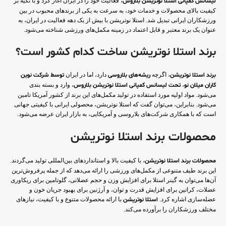
لیسانس کمپانی استلا نوتریشن
بلاروس
، فعالیت خود را در ایران آغاز کرد و با تکیه بر
کیفیت بالای محصولات و خدمات خود، به سرعت به یکی از برندهای محبوب در بین
ورزشکاران ایرانی تبدیل شد. استلا نوتریشن با بیش از یک دهه فعالیت در ایران، به
عنوان یک برند معتبر و قابل اعتماد در زمینه مکمل‌های ورزشی شناخته می‌شود.
برند استلا نوتریشن ساخت کدام کشور است؟
برند استلا نوتریشن
، اگرچه
ریشه‌های بلاروسی
دارد، اما در ایران
توسط شرکت نوین
کاران میلان نو
،
تحت لیسانس کمپانی استلا نوتریشن بلاروس
، وارد و بسته بندی
می‌شود. مواد اولیه مورد استفاده در تولید مکمل‌های این برند از کشور آمریکا تامین
می‌شود. بنابراین، می‌توان گفت که استلا نوتریشن، محصولی ایرانی با کیفیتی جهانی
است که با همکاری شرکت‌های بلاروسی و آمریکایی، به بازار ایران عرضه می‌شود.
محصولات برند استلا نوتریشن
محصولات برند استلا نوتریشن
، با کیفیت بالا و استانداردهای بین‌المللی تولید می‌گردند.
این برند طیف متنوعی از مکمل‌های ورزشی را ارائه می‌دهد که از جمله پرفروش‌ترین
آن‌ها می‌توان به گینر استلا برای افزایش وزن و حجم عضلانی، گلوتامین برای ریکاوری
عضلات، کراتین برای افزایش قدرت و توان، و آرژنین برای بهبود جریان خون و
عضله‌سازی اشاره کرد.
استلا نوتریشن
با ارائه محصولات متنوع و با کیفیت، نیازهای
مختلف ورزشکاران را برآورده می‌کند.