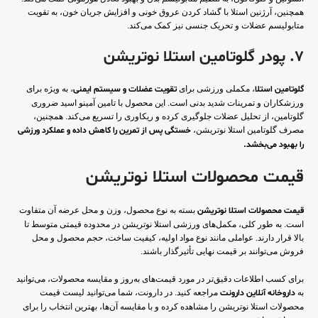
همچنین، آرژنین استلا با گشاد کردن عروق خونی و افزایش جریان خون، به تقویت
متابولیسم عضلات و تحریک جنسی نیز کمک می‌کند.
7. پودر گلوتامین استلا نوتریشن
گلوتامین استلا
، مکملی ورزشی برای
تقویت عضلات و سیستم ایمنی
، به ویژه برای
ورزشکاران و تمرینات شدید بدنی است. این محصول با تامین آمینو اسید ضروری
گلوتامین، از تحلیل عضلات جلوگیری کرده و ریکاوری را تسریع می‌کند. همچنین،
مصرف گلوتامین استلا نوتریشن،
خستگی پس از تمرین را کاهش داده و عملکرد ورزشی
را بهبود می‌بخشد.
قیمت محصولات استلا نوتریشن
قیمت محصولات استلا نوتریشن
بسته به نوع محصول، وزن و محل عرضه آن متفاوت
است. به طور کلی، مکمل‌های ورزشی استلا نوتریشن در محدوده قیمتی متوسط تا
بالا قرار دارند. عواملی مانند نوع مواد اولیه، کیفیت ساخت، حجم محصول و محل
فروش می‌توانند بر قیمت نهایی تأثیرگذار باشند.
برای کسب اطلاعات دقیق‌تر در مورد قیمت‌های به‌روز و مقایسه محصولات، می‌توانید
به
داروخانه آنلاین دارونت
مراجعه کنید. در دارونت، شما می‌توانید لیست قیمت
محصولات استلا نوتریشن را مشاهده کرده و با مقایسه آن‌ها، بهترین انتخاب را برای