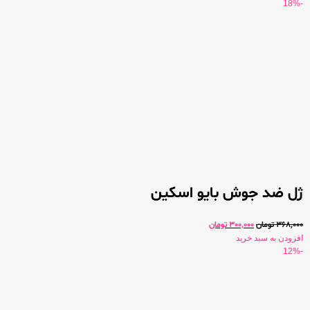
-18%
ژل ضد جوش بایو اسکین
368,000
تومان
300,000
تومان
افزودن به سبد خرید
-12%