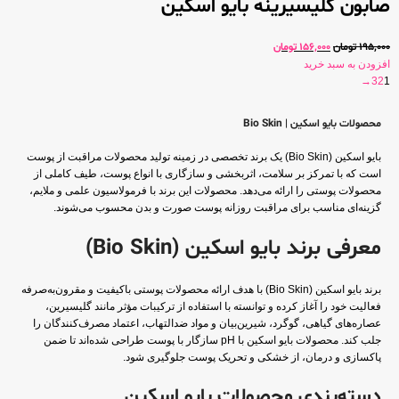
صابون گلیسیرینه بایو اسکین
195,000
تومان
156,000
تومان
افزودن به سبد خرید
→
3
2
1
محصولات بایو اسکین | Bio Skin
بایو اسکین (Bio Skin) یک برند تخصصی در زمینه تولید محصولات مراقبت از پوست
است که با تمرکز بر سلامت، اثربخشی و سازگاری با انواع پوست، طیف کاملی از
محصولات پوستی را ارائه می‌دهد. محصولات این برند با فرمولاسیون علمی و ملایم،
گزینه‌ای مناسب برای مراقبت روزانه پوست صورت و بدن محسوب می‌شوند.
معرفی برند بایو اسکین (Bio Skin)
برند بایو اسکین (Bio Skin) با هدف ارائه محصولات پوستی باکیفیت و مقرون‌به‌صرفه
فعالیت خود را آغاز کرده و توانسته با استفاده از ترکیبات مؤثر مانند گلیسیرین،
عصاره‌های گیاهی، گوگرد، شیرین‌بیان و مواد ضدالتهاب، اعتماد مصرف‌کنندگان را
جلب کند. محصولات بایو اسکین با pH سازگار با پوست طراحی شده‌اند تا ضمن
پاکسازی و درمان، از خشکی و تحریک پوست جلوگیری شود.
دسته‌بندی محصولات بایو اسکین