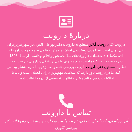
دربارۀ دارونت
دارونت یک
داروخانه آنلاین
متعلق به داروخانه دکتر پورعلی اکبری در شهر تبریز برای
کل ایران است که با هدف دسترسی آسان، مطمئن و علمی به محصولات داروخانه
ای، مکمل‌های تغذیه‌ای، فرآورده‌های سلامت‌محور و اقلام بهداشتی از سال 1398
شروع به فعالیت کرده است.تمام محتوای علمی، پزشکی و دارویی دارونت تحت
نظارت
مسئول فنی دارونت
دارونت بررسی شده و بعد از تایید، اجازه انتشار پیدا می
کند. ما در دارونت باور داریم که سلامت، مهم‌ترین دارایی انسان است و باید با
اطلاعات دقیق، منابع معتبر و نظارت تخصصی از آن محافظت شود.
تماس با دارونت
آدرس:ایران، آذربایجان شرقی، تبریز، ما بین سجادیه و پیشقدم، داروخانه دکتر
پورعلی اکبری