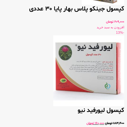
کپسول جینکو پلاس بهار پایا 30 عددی
209,000
تومان
افزودن به سبد خرید
-13%
کپسول لیورفید نیو
183,400
تومان
160,000
تومان