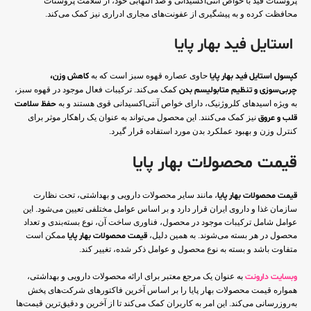
پروستات فید با خواص آنتی‌اکسیدانی و ضد التهابی خود، از سلامت پروستات
محافظت کرده و به پیشگیری از عفونت‌های مجاری ادراری نیز کمک می‌کند.
استایل فید بهار پایا
کپسول استایل فید بهار پایا
حاوی عصاره قهوه سبز است که به
کاهش وزن،
چربی‌سوزی و تنظیم متابولیسم بدن
کمک می‌کند. ترکیبات فعال موجود در قهوه سبز،
به ویژه اسیدهای کلروژنیک، دارای خواص آنتی‌اکسیدانی قوی هستند و به
حفظ سلامت
قلب و عروق
نیز کمک می‌کنند. این محصول می‌تواند به عنوان یک راهکار موثر برای
کنترل وزن و بهبود عملکرد بدن مورد استفاده قرار گیرد.
قیمت محصولات بهار پایا
قیمت محصولات بهار پایا
، مانند سایر محصولات دارویی و بهداشتی، تحت نظارت
سازمان غذا و داروی ایران قرار دارد و بر اساس عوامل مختلفی تعیین می‌شود. این
عوامل شامل ترکیبات موجود در محصول، فناوری ساخت آن، نوع بسته‌بندی و تعداد
محصول در هر بسته می‌شوند. به همین دلیل،
قیمت محصولات بهار پایا
ممکن است
متفاوت باشد و بسته به نوع محصول و عوامل ذکر شده، تغییر کند.
وبسایت دارونت
به عنوان یک مرجع معتبر برای ارائه محصولات دارویی و بهداشتی،
همواره قیمت محصولات بهار پایا را بر اساس آخرین فاکتورهای شرکت‌های پخش
به‌روزرسانی می‌کند. این امر به کاربران کمک می‌کند تا از آخرین و دقیق‌ترین قیمت‌ها