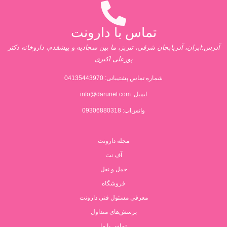
تماس با دارونت
آدرس:ایران، آذربایجان شرقی، تبریز، ما بین سجادیه و پیشقدم، داروخانه دکتر
پورعلی اکبری
شماره تماس پشتیبانی:
04135443970
ایمیل:
info@darunet.com
واتس‌اپ: 09306880318
مجله دارونت
آف نت
حمل و نقل
فروشگاه
معرفی مسئول فنی دارونت
پرسش‌های متداول
تماس با ما