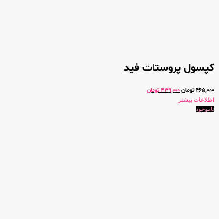
کپسول پروستات فید
465,000
تومان
439,000
تومان
اطلاعات بیشتر
ناموجود