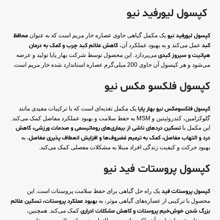
کپسول لیورفید نیو
کپسول لیورفید نیو
یک مکمل گیاهی حاوی عصاره خار مریم است که به عنوان
محافظ
کبد
عمل می‌کند و به بهبود عملکرد آن،
کاهش علائم کبد چرب و کمک به درمان
هپاتیت و سیروز کبدی
می‌پردازد. این محصول توسط شرکت بهار پایا تولید و عرضه
می‌شود و هر کپسول آن حاوی 200 میلی‌گرم عصاره استاندارد شده خار مریم است.
کپسول فلکسو مکس نیو
کپسول فلکسومکس نیو بهار پایا
یک مکمل تغذیه‌ای است که با ترکیبات مفیدی مانند
گلوکزامین، کندروئیتین و MSM به حفظ سلامت و بهبود عملکرد مفاصل کمک می‌کند.
این مکمل با
تسکین دردهای ناشی از بیماری‌های روماتیسمی و صدمات ورزشی، کاهش
درد و التهاب مفاصل، کمک به ترمیم غضروف‌ها و افزایش انعطاف پذیری مفاصل
، به
بهبود حرکت و کیفیت زندگی افراد مبتلا به مشکلات مفصلی کمک می‌کند.
کپسول پروستات فید نیو
کپسول پروستات فید
یک راه حل گیاهی برای حفظ سلامت پروستات است. این
محصول با ترکیبی از عصاره‌های گیاهی موثر، به
بهبود عملکرد پروستات، تسکین علائم
بزرگ شدن خوش‌خیم پروستات و کاهش مشکلات ادراری
کمک می‌کند. همچنین،