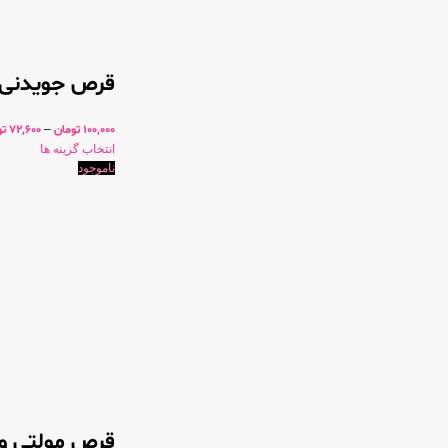
قرص جویدنی ویتامین ث
100,000
تومان
–
72,600
تو
انتخاب گزینه ها
ناموجود
قرص مولتی وی