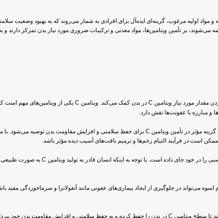
واد اولیه مرغوب، گزینه‌ای ایده‌آل برای افرادی به شمار می‌روند که به بهبود وضعیت سلامتی
می‌شوند، بر تأمین ویتامین‌ها، مواد معدنی و ترکیبات ضروری مورد نیاز بدن تمرکز دارند و 
با ترکیبات مناسب خود به تسهیل در فراهم کردن مقدار مورد نیاز وی
 و مبارزه با عفونت‌ها نقش دارد.
قرص جویدنی ویتامین ث 250 میلی‌گرم اسوه با کیفیت بالا تولید شده است و به عنوان یک گزینه مؤثر در تأمین ویتامین C 
واص آنتی‌اکسیدانی ویتامین C، مصرف قرص جویدنی ویتامین ث 250 میلی‌گرم اسوه می‌تواند در جلوگیری از ایجاد بیماری‌های عفونی مانند آ
به شما کمک می‌کند تا سطح ویتامین C در بدن را حفظ کرده و به حفظ سلامتی و افزایش مقاوم