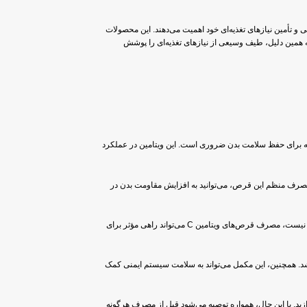
 و تأمین نیازهای تغذیه‌ای خود اهمیت می‌دهند. این محصولات
به همین دلیل، طیف وسیعی از نیازهای تغذیه‌ای را پوشش
تامین C در بدن کمک می‌کند. ویتامین C یکی از ویتامین‌های مهم است که برای حفظ سلامت بدن ضروری است. این ویتامین در عملکرد
برای حفظ سلامتی و افزایش مقاومت بدن توصیه می‌شود. با مصرف منظم این قرص، می‌توانید به افزایش مقاومت بدن در
این قرص جویدنی ویتامین ث اسوه محصولی با استانداردهای بهداشتی بوده و ترکیبات مناسبی را در خود جای داده است. با توجه به اینکه انسان قادر به تولید ویتامین C به صورت طبیعی نیست، مصرف قرص‌های ویتامین C می‌تواند راهی مؤثر برای
نفولانزا و سرماخوردگی مفید باشد. همچنین، این مکمل می‌تواند به سلامت سیستم ایمنی کمک
ت بدن خود بپردازید. با این حال، همواره توصیه می‌شود قبل از مصرف هرگونه