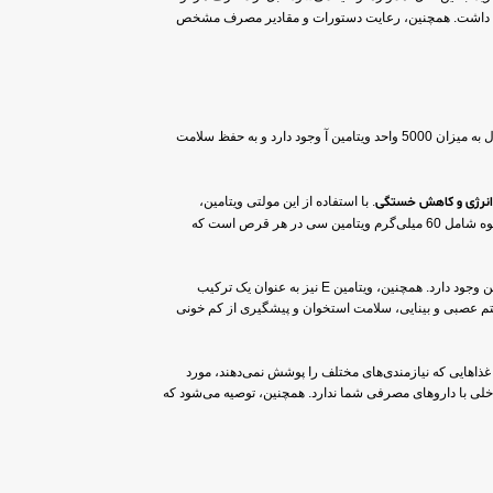
اهد داشت. همچنین، رعایت دستورات و مقادیر مصرف مشخص
حاوی مجموعه‌ای از ترکیبات ضروری و 10 ترکیب ضروری و ویتامین‌هایی است که بدن نیازمند آن‌ها است. این مکمل حاوی ویتامین آ می‌باشد که در این محصول به میزان 5000 واحد ویتامین آ وجود دارد و به حفظ سلامت
نرژی و کاهش خستگی
. با استفاده از این مولتی ویتامین،
می‌توانید نیاز روزانه خود به انرژی را تأمین کرده و سیستم عصبی خود را تقویت نمایید. ویتامین سی نیز یکی از عناصر جدایی‌ناپذیر در مولتی ویتامین‌های مختلف است. مولتی ویتامین اسوه شامل 60 میلی‌گرم ویتامین سی در هر قرص است که
همچنین، ویتامین D3 نیز یکی از ویتامین‌های موجود در این مولتی ویتامین است. در این مکمل، 400 واحد ویتامین D3 برای تقویت استخوان و مفاصل و تأمین نیاز روزانه بدن به این ویتامین وجود دارد. همچنین، ویتامین E نیز به عنوان یک ترکیب
یستم عصبی و بینایی، سلامت استخوان و پیشگیری از کم خونی
 غذاهایی که نیازمندی‌های مختلف را پوشش نمی‌دهند، مورد
اخلی با داروهای مصرفی شما ندارد. همچنین، توصیه می‌شود که