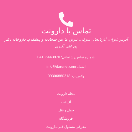
تماس با دارونت
آدرس:ایران، آذربایجان شرقی، تبریز، ما بین سجادیه و پیشقدم، داروخانه دکتر
پورعلی اکبری
شماره تماس پشتیبانی:
04135443970
ایمیل:
info@darunet.com
واتس‌اپ: 09306880318
مجله دارونت
آف نت
حمل و نقل
فروشگاه
معرفی مسئول فنی دارونت