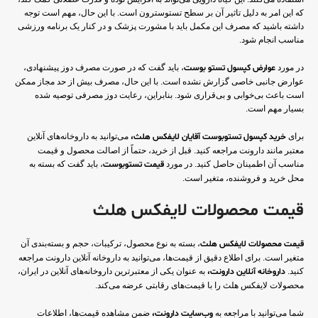
که این امر به دلیل تاثیر آن بر سطح تستوسترون است. با این حال، مهم است توجه
داشته باشید که مصرف این مکمل باید با مشورت پزشک و در کنار یک برنامه ورزشی
مناسب انجام شود.
در مورد
عوارض کپسول تستو بوست
، باید گفت که در صورت مصرف دوز پیشنهادی،
عوارض جانبی خاصی گزارش نشده است. با این حال، مصرف بیش از حد مجاز ممکن
است باعث بی‌خوابی و بی‌قراری شود. بنابراین، رعایت دوز مصرفی توصیه شده
بسیار مهم است.
برای
خرید کپسول تستوبوست آقایان لایفکس هلث،
می‌توانید به داروخانه‌های آنلاین
معتبر مانند دارونت مراجعه کنید. قبل از خرید، حتماً از اصالت محصول و قیمت
مناسب آن اطمینان حاصل کنید. در مورد
قیمت تستوبوست
، باید گفت که بسته به
محل خرید و فروشنده، متغیر است.
قیمت محصولات لایفکس هلث
قیمت محصولات لایفکس هلث
، بسته به نوع محصول، ترکیبات، حجم و بسته‌بندی آن
متغیر است. برای اطلاع دقیق از قیمت‌ها، می‌توانید به داروخانه آنلاین دارونت مراجعه
کنید.
داروخانه آنلاین دارونت،
به عنوان یکی از معتبرترین داروخانه‌های آنلاین در ایران،
محصولات لایفکس هلث را با قیمت‌های رقابتی عرضه می‌کند.
شما می‌توانید با مراجعه به
وب‌سایت دارونت،
ضمن مشاهده قیمت‌ها، اطلاعات