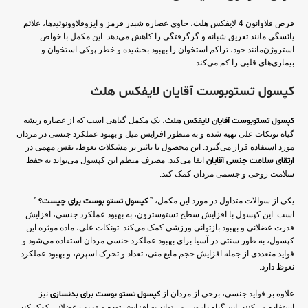
قرص فلاوانون 4 لایفکس هلث، حاوی عصاره شبدر قرمز و ایزوفلاوونوئیدها، علائم
یائسگی مانند تعریق شبانه و گرگرفتگی را کاهش می‌دهد. این مکمل با خواص
استروژن‌مانند خود، تراکم استخوان را بهبود بخشیده و خطر پوکی استخوان و
بیماری‌های قلبی را کم می‌کند.
کپسول تستوبوست آقایان لایفکس هلث
کپسول تستوبوست آقایان لایفکس هلث
، یک مکمل گیاهی است که از عصاره ریشه
گیاه تونکات علی تهیه شده و به منظور افزایش میل و بهبود عملکرد جنسی در مردان
مورد استفاده قرار می‌گیرد. این محصول با تاثیر بر مشکلات نعوظ، نقش مهمی در
ارتقای سلامت جنسی آقایان
ایفا می‌کند. مصرف منظم این کپسول می‌تواند به حفظ
سلامت روحی و جسمی مردان کمک کند.
یکی از سوالات متداول در مورد این مکمل، ”
کپسول تستو بوست برای چیست؟
”
است. این کپسول با افزایش سطح تستوسترون، به بهبود عملکرد جنسی، افزایش
قدرت عضلانی و بهبود بازتوانی ورزشی کمک می‌کند. تونکات علی، ماده موثره این
کپسول، به طور سنتی در آسیا برای بهبود عملکرد جنسی مردان استفاده می‌شود و
فواید متعددی از جمله افزایش حجم مایع منی، تعداد و تحرک اسپرم، و بهبود عملکرد
نعوظ دارد.
علاوه بر فواید جنسی، برخی از مردان از
کپسول تستو بوست برای بدنسازی
نیز
استفاده می‌کنند. این گیاه دارویی می‌تواند به افزایش توده و قدرت عضلانی کمک کند،