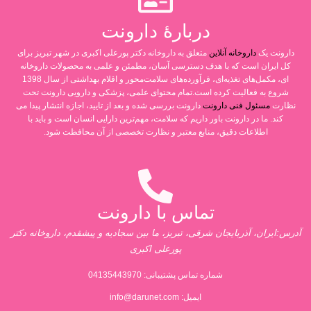
دربارۀ دارونت
دارونت یک
داروخانه آنلاین
متعلق به داروخانه دکتر پورعلی اکبری در شهر تبریز برای
کل ایران است که با هدف دسترسی آسان، مطمئن و علمی به محصولات داروخانه
ای، مکمل‌های تغذیه‌ای، فرآورده‌های سلامت‌محور و اقلام بهداشتی از سال 1398
شروع به فعالیت کرده است.تمام محتوای علمی، پزشکی و دارویی دارونت تحت
نظارت
مسئول فنی دارونت
دارونت بررسی شده و بعد از تایید، اجازه انتشار پیدا می
کند. ما در دارونت باور داریم که سلامت، مهم‌ترین دارایی انسان است و باید با
اطلاعات دقیق، منابع معتبر و نظارت تخصصی از آن محافظت شود.
تماس با دارونت
آدرس:ایران، آذربایجان شرقی، تبریز، ما بین سجادیه و پیشقدم، داروخانه دکتر
پورعلی اکبری
شماره تماس پشتیبانی:
04135443970
ایمیل:
info@darunet.com