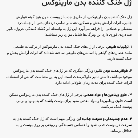
ژل خنک کننده بدن مارینوکس
ژل خنک کننده بدن مارینوکس، از طریق جذب از پوست بدون هیچ گونه عوارض
جانبی، اثرات آرامش بخش و تسکین‌دهنده بر تمامی دردهای بدنی، از جمله درد
مفصلی و عضلانی، را فراهم می‌آورد. این ژل به واسطه اثر گشاد کنندگی عروق، تاثیر
ضد دردی فوری دارد این ویژگی‌ها شامل موارد زیر میباشند:
1. ترکیبات طبیعی
: برخی از ژل‌های خنک کننده بدن مارینوکس از ترکیبات طبیعی
مانند عصاره‌های گیاهی یا اسانس‌های طبیعی ساخته شده‌اند که اثرات آرامش بخش و
خنک کننده دارند.
2. طولانی‌مدت بودن تاثیر:
ویژگی دیگری که در ژل‌های خنک کننده بدن مارینوکس
موجود میباشد، داشتن تاثیر طولانی‌مدت است. این به این معناست که پس از استفاده،
اثرات خنک کننده برای مدت زمان طولانی ادامه دارد.
3. حاوی ویتامین‌ها و مواد معدنی
: برخی از ژل‌های خنک کننده بدن مارینوکس ممکن
است حاوی ویتامین‌ها و مواد معدنی مفید برای پوست باشند که به بهبود و نرمی
پوست کمک می‌کنند.
4. عدم چسبندگی و سرعت جذب:
این ویژگی مهم است که ژل خنک کننده بدن به
سرعت در پوست جذب شود و احساس چسبندگی و روغنی بر روی پوست را به
حداقل برساند.