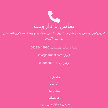
تماس با دارونت
آدرس:ایران، آذربایجان شرقی، تبریز، ما بین سجادیه و پیشقدم، داروخانه دکتر
پورعلی اکبری
شماره تماس پشتیبانی:
04135443970
ایمیل:
info@darunet.com
واتس‌اپ: 09306880318
مجله دارونت
آف نت
حمل و نقل
فروشگاه
معرفی مسئول فنی دارونت