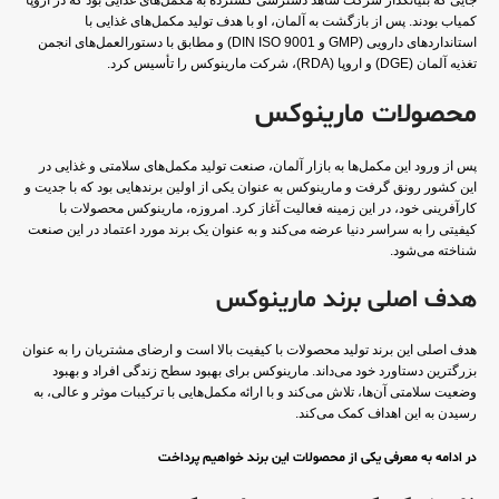
جایی که بنیانگذار شرکت شاهد دسترسی گسترده به مکمل‌های غذایی بود که در اروپا
کمیاب بودند. پس از بازگشت به آلمان، او با هدف تولید مکمل‌های غذایی با
استانداردهای دارویی (GMP و DIN ISO 9001) و مطابق با دستورالعمل‌های انجمن
تغذیه آلمان (DGE) و اروپا (RDA)، شرکت مارینوکس را تأسیس کرد.
محصولات مارینوکس
پس از ورود این مکمل‌ها به بازار آلمان، صنعت تولید مکمل‌های سلامتی و غذایی در
این کشور رونق گرفت و مارینوکس به عنوان یکی از اولین برندهایی بود که با جدیت و
کارآفرینی خود، در این زمینه فعالیت آغاز کرد. امروزه، مارینوکس محصولات با
کیفیتی را به سراسر دنیا عرضه می‌کند و به عنوان یک برند مورد اعتماد در این صنعت
شناخته می‌شود.
هدف اصلی برند مارینوکس
هدف اصلی این برند تولید محصولات با کیفیت بالا است و ارضای مشتریان را به عنوان
بزرگترین دستاورد خود می‌داند. مارینوکس برای بهبود سطح زندگی افراد و بهبود
وضعیت سلامتی آن‌ها، تلاش می‌کند و با ارائه مکمل‌هایی با ترکیبات موثر و عالی، به
رسیدن به این اهداف کمک می‌کند.
در ادامه به معرفی یکی از محصولات این برند خواهیم پرداخت