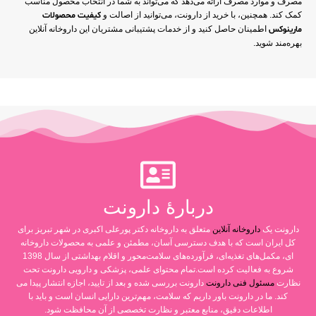
مصرف و موارد مصرف ارائه می‌دهد که می‌تواند به شما در انتخاب محصول مناسب
کمک کند. همچنین، با خرید از دارونت، می‌توانید از اصالت و
کیفیت
محصولات
مارینوکس
اطمینان حاصل کنید و از خدمات پشتیبانی مشتریان این داروخانه آنلاین
بهره‌مند شوید.
دربارۀ دارونت
دارونت یک
داروخانه آنلاین
متعلق به داروخانه دکتر پورعلی اکبری در شهر تبریز برای
کل ایران است که با هدف دسترسی آسان، مطمئن و علمی به محصولات داروخانه
ای، مکمل‌های تغذیه‌ای، فرآورده‌های سلامت‌محور و اقلام بهداشتی از سال 1398
شروع به فعالیت کرده است.تمام محتوای علمی، پزشکی و دارویی دارونت تحت
نظارت
مسئول فنی دارونت
دارونت بررسی شده و بعد از تایید، اجازه انتشار پیدا می
کند. ما در دارونت باور داریم که سلامت، مهم‌ترین دارایی انسان است و باید با
اطلاعات دقیق، منابع معتبر و نظارت تخصصی از آن محافظت شود.