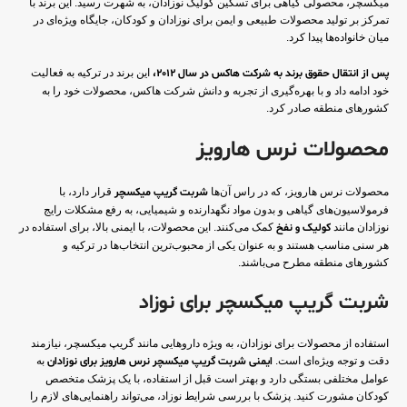
میکسچر، محصولی گیاهی برای تسکین کولیک نوزادان، به شهرت رسید. این برند با
تمرکز بر تولید محصولات طبیعی و ایمن برای نوزادان و کودکان، جایگاه ویژه‌ای در
میان خانواده‌ها پیدا کرد.
پس از انتقال حقوق برند به شرکت هاکس در سال 2012،
این برند در ترکیه به فعالیت
خود ادامه داد و با بهره‌گیری از تجربه و دانش شرکت هاکس، محصولات خود را به
کشورهای منطقه صادر کرد.
محصولات نرس هارویز
محصولات نرس هارویز، که در راس آن‌ها
شربت گریپ میکسچر
قرار دارد، با
فرمولاسیون‌های گیاهی و بدون مواد نگهدارنده و شیمیایی، به رفع مشکلات رایج
نوزادان مانند
کولیک و نفخ
کمک می‌کنند. این محصولات، با ایمنی بالا، برای استفاده در
هر سنی مناسب هستند و به عنوان یکی از محبوب‌ترین انتخاب‌ها در ترکیه و
کشورهای منطقه مطرح می‌باشند.
شربت گریپ میکسچر برای نوزاد
استفاده از محصولات برای نوزادان، به ویژه داروهایی مانند گریپ میکسچر، نیازمند
دقت و توجه ویژه‌ای است.
ایمنی شربت گریپ میکسچر نرس هارویز برای نوزادان
به
عوامل مختلفی بستگی دارد و بهتر است قبل از استفاده، با یک پزشک متخصص
کودکان مشورت کنید. پزشک با بررسی شرایط نوزاد، می‌تواند راهنمایی‌های لازم را