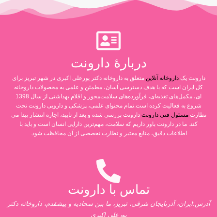
دربارۀ دارونت
دارونت یک
داروخانه آنلاین
متعلق به داروخانه دکتر پورعلی اکبری در شهر تبریز برای
کل ایران است که با هدف دسترسی آسان، مطمئن و علمی به محصولات داروخانه
ای، مکمل‌های تغذیه‌ای، فرآورده‌های سلامت‌محور و اقلام بهداشتی از سال 1398
شروع به فعالیت کرده است.تمام محتوای علمی، پزشکی و دارویی دارونت تحت
نظارت
مسئول فنی دارونت
دارونت بررسی شده و بعد از تایید، اجازه انتشار پیدا می
کند. ما در دارونت باور داریم که سلامت، مهم‌ترین دارایی انسان است و باید با
اطلاعات دقیق، منابع معتبر و نظارت تخصصی از آن محافظت شود.
تماس با دارونت
آدرس:ایران، آذربایجان شرقی، تبریز، ما بین سجادیه و پیشقدم، داروخانه دکتر
پورعلی اکبری