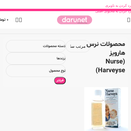
رد کردن به ناوبری
رد کردن به محتوای اصلی
0
توما
خانه
محصول برند
محصولات نرس هارویز (Nurse Harveyse)
محصولات نرس
دسته محصولات
هارویز
برندها
(Nurse
Harveyse)
نوع محصول
فیلتر