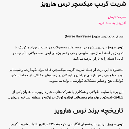
شربت گریپ میکسچر نرس هارویز
200,000
تومان
افزودن به سبد خرید
معرفی برند نرس هارویز (Nurse Harveyse)
نرس هارویز،
برندی پیشرو در زمینه تولید محصولات مراقبت از نوزاد و کودک، با
تمرکز بر استفاده از مواد طبیعی و فرمولاسیون‌های ایمن، محصولاتی با کیفیت و
قابل اعتماد را به بازار عرضه می‌کند.
محصولات این برند، از جمله شربت گریپ میکسچر، فاقد مواد نگهدارنده و شیمیایی
بوده و با هدف رفع نیازهای نوزادان و کودکان در زمینه‌های مختلف، از جمله تسکین
کولیک، نفخ و سایر مشکلات گوارشی، تولید می‌شوند.
این برند با سابقه طولانی و همکاری با شرکت‌های معتبر دارویی، به عنوان یکی از
شناخته‌شده‌ترین برندهای محصولات نوزاد و کودک در ترکیه
و منطقه شناخته می‌شود.
تاریخچه برند نرس هارویز
نرس هارویز
، برندی با ریشه‌های انگلیسی،
در دهه 1960 میلادی
با تولید شربت گریپ