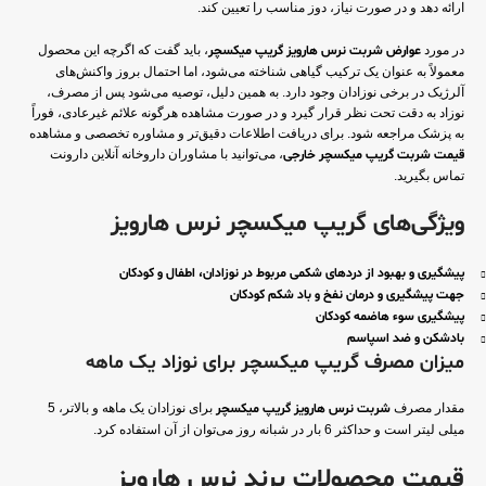
ارائه دهد و در صورت نیاز، دوز مناسب را تعیین کند.
در مورد
عوارض شربت نرس هارویز گریپ میکسچر
، باید گفت که اگرچه این محصول
معمولاً به عنوان یک ترکیب گیاهی شناخته می‌شود، اما احتمال بروز واکنش‌های
آلرژیک در برخی نوزادان وجود دارد. به همین دلیل، توصیه می‌شود پس از مصرف،
نوزاد به دقت تحت نظر قرار گیرد و در صورت مشاهده هرگونه علائم غیرعادی، فوراً
به پزشک مراجعه شود. برای دریافت اطلاعات دقیق‌تر و مشاوره تخصصی و مشاهده
قیمت شربت گریپ میکسچر خارجی
، می‌توانید با مشاوران داروخانه آنلاین دارونت
تماس بگیرید.
ویژگی‌های گریپ میکسچر نرس هارویز
پیشگیری و بهبود از دردهای شکمی مربوط در نوزادان، اطفال و کودکان
جهت پیشگیری و درمان نفخ و باد شکم کودکان
پیشگیری سوء هاضمه کودکان
بادشکن و ضد اسپاسم
میزان مصرف گریپ میکسچر برای نوزاد یک ماهه
مقدار مصرف
شربت نرس هارویز گریپ میکسچر
برای نوزادان یک ماهه و بالاتر، 5
میلی لیتر است و حداکثر 6 بار در شبانه روز می‌توان از آن استفاده کرد.
قیمت محصولات برند نرس هارویز