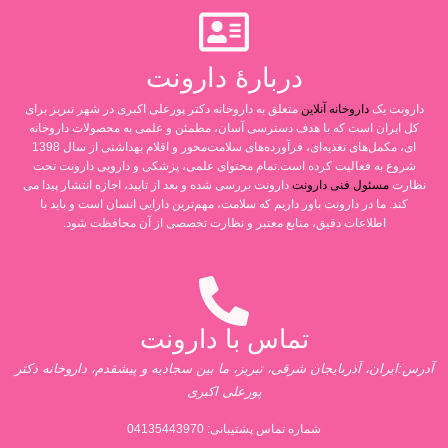
دربارۀ دارونت
دارونت یک
داروخانه آنلاین
متعلق به داروخانه دکتر پورعلی اکبری در شهر تبریز برای
کل ایران است که با هدف دسترسی آسان، مطمئن و علمی به محصولات داروخانه
ای، مکمل‌های تغذیه‌ای، فرآورده‌های سلامت‌محور و اقلام بهداشتی از سال 1398
شروع به فعالیت کرده است.تمام محتوای علمی، پزشکی و دارویی دارونت تحت
نظارت
مسئول فنی دارونت
دارونت بررسی شده و بعد از تایید، اجازه انتشار پیدا می
کند. ما در دارونت باور داریم که سلامت، مهم‌ترین دارایی انسان است و باید با
اطلاعات دقیق، منابع معتبر و نظارت تخصصی از آن محافظت شود.
تماس با دارونت
آدرس:ایران، آذربایجان شرقی، تبریز، ما بین سجادیه و پیشقدم، داروخانه دکتر
پورعلی اکبری
شماره تماس پشتیبانی:
04135443970