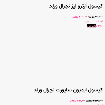
کپسول آرترو ایز نچرال ورلد
800,000
تومان
400,000
تومان
اطلاعات بیشتر
-36%
ناموجود
کپسول ایمیون ساپورت نچرال ورلد
453,500
تومان
290,000
تومان