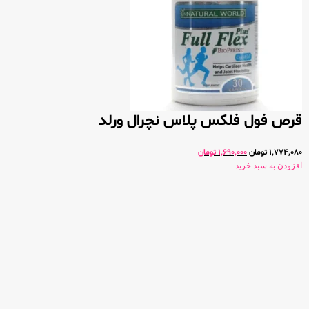
قرص فول فلکس پلاس نچرال ورلد
1,774,080
تومان
1,690,000
تومان
افزودن به سبد خرید