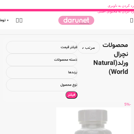
رد کردن به ناوبری
رد کردن به محتوای اصلی
0
توما
خانه
محصول برند
محصولات نچرال ورلد(Natural World)
محصولات
فیلتر قیمت
نچرال
دسته محصولات
ورلد(Natural
World)
برندها
نوع محصول
فیلتر
-5%