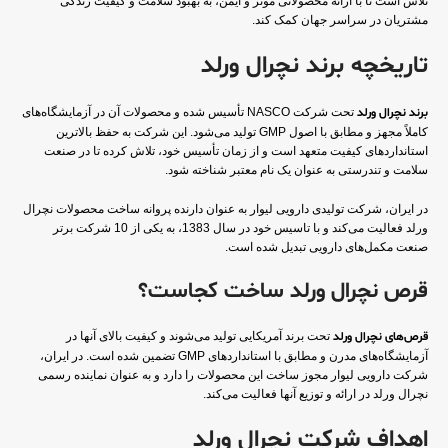
تلاش است تا با ارائه محصولاتی موثر و ایمن، به بهبود سلامت و کیفیت زندگی
مشتریان در سراسر جهان کمک کند.
تاریخچه برند نچرال ورلد
برند نچرال ورلد
تحت شرکت NASCO تأسیس شده و محصولات آن در آزمایشگاه‌های
کاملاً مجهز و مطابق با اصول GMP تولید می‌شود. این شرکت به حفظ بالاترین
استانداردهای کیفیت متعهد است و از زمان تأسیس خود، تلاش کرده تا در صنعت
سلامت و تندرستی به عنوان یک نام معتبر شناخته شود.
در ایران، شرکت تولیدی دارویی لیوار به عنوان دارنده پروانه ساخت محصولات نچرال
ورلد فعالیت می‌کند و با تاسیس خود در سال 1383، به یکی از 10 شرکت برتر
صنعت مکمل‌های دارویی تبدیل شده است.
قرص نچرال ورلد ساخت کجاست؟
قرص‌های نچرال ورلد
تحت برند آمریکایی تولید می‌شوند و کیفیت بالای آنها در
آزمایشگاه‌های مدرن و مطابق با استانداردهای GMP تضمین شده است. در ایران،
شرکت دارویی لیوار مجوز ساخت این محصولات را دارد و به عنوان نماینده رسمی
نچرال ورلد در ارائه و توزیع آنها فعالیت می‌کند.
اهداف شرکت نچرال ورلد