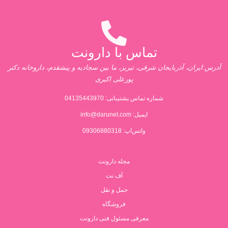
تماس با دارونت
آدرس:ایران، آذربایجان شرقی، تبریز، ما بین سجادیه و پیشقدم، داروخانه دکتر
پورعلی اکبری
شماره تماس پشتیبانی:
04135443970
ایمیل:
info@darunet.com
واتس‌اپ: 09306880318
مجله دارونت
آف نت
حمل و نقل
فروشگاه
معرفی مسئول فنی دارونت