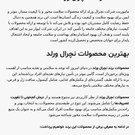
ماموریت شرکت نچرال ورلد ارائه محصولات سلامت محور و با کیفیت ممتاز، موثر و
ایمن برای بهبود سلامت و کیفیت زندگی انسان‌ها است. این برند همچنین به دنبال
حفظ رضایت کامل مشتریان خود بوده و تلاش می‌کند تا با توسعه و ارائه محصولات با
کیفیت، نیازهای مختلف جامعه را تأمین کند. در ایران، شرکت لیوار نیز به این اهداف
پایبند است و هدف آن بهبود استانداردهای بهداشت و سلامت جامعه و ایجاد اشتغال
پایدار برای جوانان متخصص و تحصیل‌کرده کشور است.
بهترین محصولات نچرال ورلد
محصولات برند نچرال ورلد
در دنیای امروز که توجه به سلامتی و تغذیه مناسب از اهمیت
ویژه‌ای برخوردار است، گامی موثر در تأمین نیازهای تغذیه‌ای افراد برداشته‌اند. این
برند با ارائه طیف گسترده‌ای از مکمل‌های غذایی، شامل کپسول، سافت ژل و قرص،
به نیازهای مختلف سلامتی پاسخ می‌دهد.
محصولات نچرال ورلد
از نظر کاربردی نیز متنوع هستند و از
درمان کم‌خونی تا تقویت
غضروف‌ها
را شامل می‌شوند. این تنوع در طبقه‌بندی محصولات، به انتخاب بهتر و
راحت‌تر مکمل‌های مناسب برای بهبود سلامت افراد کمک می‌کند و به عنوان یک منبع
معتبر در زمینه محصولات سلامت محور شناخته می‌شود.
در ادامه به معرفی برخی از محصولات این برند خواهیم پرداخت: