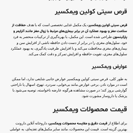
قرص سیتی کولین ویمکسیر
قرص سیتی کولین ویمکسیر،
یک مکمل غذایی تخصصی است که با هدف
حفاظت از
سلامت مغز و بهبود عملکرد آن در برابر بیماری‌های مرتبط با زوال مغز مانند آلزایمر و
پارکینسون
طراحی شده است. این مکمل، با بهره‌گیری از ترکیبات منحصر به فرد
خود، سلول‌های مغزی را در برابر از دست دادن حافظه ناشی از افزایش سن و
بیماری‌های مغزی محافظت می‌کند و با افزایش ظرفیت یادگیری، به بهبود عملکرد
سلول‌های مغزی، تقویت حافظه و افزایش تمرکز و دقت کمک می‌کند.
عوارض ویمکسیر
به طور کلی، قرص سیتی کولین ویمکسیر عوارض جانبی شایعی ندارد، اما ممکن
است در موارد نادر، برخی عوارض مانند بی‌خوابی، سردرد، تهوع، اسهال یا ناراحتی
گوارشی بروز کند؛ در صورت مشاهده هرگونه عارضه ناخواسته، توصیه می‌شود با
پزشک یا داروساز مشورت شود.
قیمت محصولات ویمکسیر
برای اطلاع از
قیمت دقیق و مقایسه محصولات ویمکسیر،
داروخانه آنلاین دارونت
بهترین گزینه است. قیمت این محصولات، مانند سایر مکمل‌های تغذیه‌ای، به عواملی