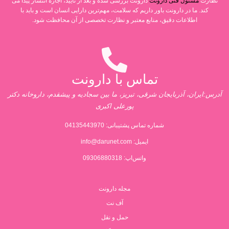
نظارت
مسئول فنی دارونت
دارونت بررسی شده و بعد از تایید، اجازه انتشار پیدا می
کند. ما در دارونت باور داریم که سلامت، مهم‌ترین دارایی انسان است و باید با
اطلاعات دقیق، منابع معتبر و نظارت تخصصی از آن محافظت شود.
تماس با دارونت
آدرس:ایران، آذربایجان شرقی، تبریز، ما بین سجادیه و پیشقدم، داروخانه دکتر
پورعلی اکبری
شماره تماس پشتیبانی:
04135443970
ایمیل:
info@darunet.com
واتس‌اپ: 09306880318
مجله دارونت
آف نت
حمل و نقل