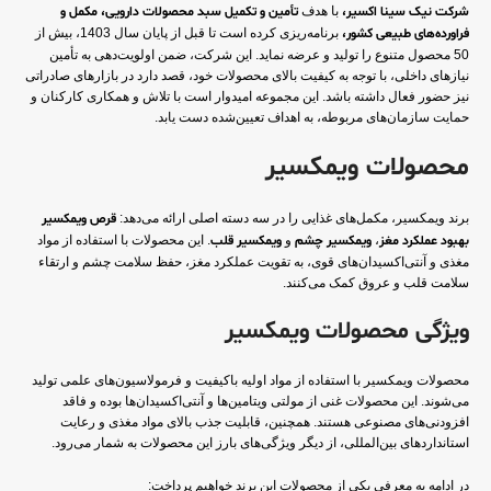
شرکت نیک سینا اکسیر،
با هدف
تأمین و تکمیل سبد محصولات دارویی، مکمل و
فراورده‌های طبیعی کشور،
برنامه‌ریزی کرده است تا قبل از پایان سال 1403، بیش از
50 محصول متنوع را تولید و عرضه نماید. این شرکت، ضمن اولویت‌دهی به تأمین
نیازهای داخلی، با توجه به کیفیت بالای محصولات خود، قصد دارد در بازارهای صادراتی
نیز حضور فعال داشته باشد. این مجموعه امیدوار است با تلاش و همکاری کارکنان و
حمایت سازمان‌های مربوطه، به اهداف تعیین‌شده دست یابد.
محصولات ویمکسیر
برند ویمکسیر، مکمل‌های غذایی را در سه دسته اصلی ارائه می‌دهد:
قرص ویمکسیر
بهبود عملکرد مغز
،
ویمکسیر چشم
و
ویمکسیر قلب
. این محصولات با استفاده از مواد
مغذی و آنتی‌اکسیدان‌های قوی، به تقویت عملکرد مغز، حفظ سلامت چشم و ارتقاء
سلامت قلب و عروق کمک می‌کنند.
ویژگی محصولات ویمکسیر
محصولات ویمکسیر با استفاده از مواد اولیه باکیفیت و فرمولاسیون‌های علمی تولید
می‌شوند. این محصولات غنی از مولتی ویتامین‌ها و آنتی‌اکسیدان‌ها بوده و فاقد
افزودنی‌های مصنوعی هستند. همچنین، قابلیت جذب بالای مواد مغذی و رعایت
استانداردهای بین‌المللی، از دیگر ویژگی‌های بارز این محصولات به شمار می‌رود.
در ادامه به معرفی یکی از محصولات این برند خواهیم پرداخت: