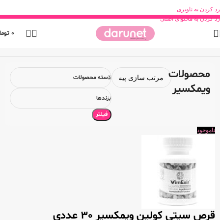
رد کردن به ناوبری
رد کردن به محتوای اصلی
0
توما
خانه
محصول برند
محصولات ویمکسیر
محصولات
دسته محصولات
ویمکسیر
برندها
فیلتر
ناموجود
قرص سیتی کولین ویمکسیر 30 عددی