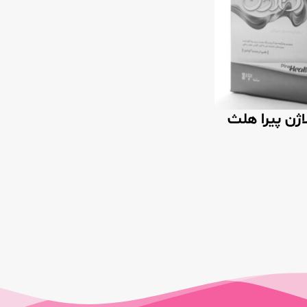
اژن پیرا هلث