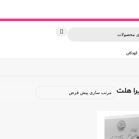
کودکان
را هلث