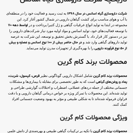
شرکت داروسازی گیاه اسانس در سال 1368
به ثبت رسید و فعالیت خود را در منطقه‌ای
با آب و هوای مناسب برای کشت گیاهان دارویی در شمال کشور آغاز کرد. این
مجموعه در ابتدا به تولید انواع عرقیات گیاهی و ژل کتیرا پرداخت و در
اواسط دهه 70
با توسعه فعالیت‌های خود، تولید اسانس و مواد اولیه مورد نیاز شرکت‌های دارویی را
نیز در دستور کار قرار داد. با گسترش بخش تحقیق و توسعه، این شرکت به عرصه
تولید داروهای گیاهی وارد شد و
در حال حاضر بیش از 100 نوع اسانس و عصاره و بیش
از 50 نوع فرآورده دارویی
را با بهره‌گیری از تجهیزات مدرن تولید می‌نماید.
محصولات برند کام گرین
محصولات برند کام گرین
شامل اشکال دارویی گوناگونی نظیر
قرص، کپسول، شربت،
پماد و روغن‌های گیاهی
است که به طور تخصصی برای مقابله با بیماری‌ها و مشکلات
جسمانی مختلف از جمله دردهای عضلانی، اضطراب و اختلالات گوارشی طراحی و
تولید شده‌اند. این محصولات با تمرکز ویژه بر خواص درمانی گیاهان دارویی و با دقت
فراوان فرموله شده‌اند تا به شکلی طبیعی و مؤثر به بهبود وضعیت جسمانی افراد
کمک کنند.
ویژگی محصولات کام گرین
محصولات برند کام گرین
با تکیه بر ترکیبات گیاهی طبیعی و بهره‌مندی از دانش علمی