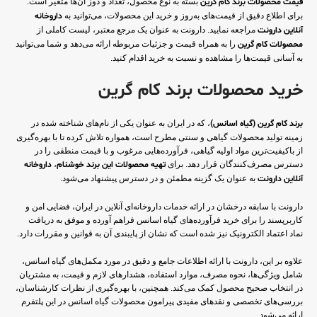
قیمت محصولات برند کام گرین
بسته به نوع محصول، تعداد و دوز آن‌ها متغیر است.
برای اطلاع دقیق از قیمت‌های به‌روز و خرید این محصولات، می‌توانید به
داروخانه
آنلاین دارونت
مراجعه نمایید. دارونت به عنوان یک مرجع معتبر، لیست کاملی از
محصولات کام گرین
را به همراه قیمت و جزئیات مربوطه ارائه می‌دهد و شما می‌توانید
به آسانی قیمت‌ها را مشاهده و نسبت به خرید اقدام کنید.
خرید محصولات برند کام گرین
برند کام گرین (گیاه اسانس)
، که در ایران به عنوان یکی از نام‌های شناخته شده در
زمینه تولید محصولات گیاهی و سنتی مطرح است، همواره تلاش کرده تا با بهره‌گیری
از باکیفیت‌ترین مواد اولیه گیاهی، فرآورده‌هایی مرغوب و با قیمت منطقی را در
دسترس مصرف‌کنندگان قرار دهد. برای
تهیه محصولات این برند خوشنام
،
داروخانه
آنلاین دارونت
به عنوان یک گزینه مطمئن و در دسترس پیشنهاد می‌شود.
دارونت با سابقه درخشان در ارائه خدمات داروخانه‌ای آنلاین در ایران، فضایی امن و
کاربرپسند را برای خرید فرآورده‌های گیاه اسانس فراهم آورده و موفق به دریافت
نماد اعتماد الکترونیک نیز شده است که نشان از پایبندی آن به قوانین و مقررات دارد.
علاوه بر این، دارونت با ارائه اطلاعات جامع و دقیق در مورد مکمل‌های گیاه اسانس،
شامل ویژگی‌ها، نحوه مصرف، موارد استفاده، هشدارهای لازم و قیمت، به مشتریان
در انتخاب صحیح محصول کمک می‌کند. همچنین، با بهره‌گیری از نظرات کارشناسان،
بررسی‌های تخصصی و نقدهای مفیدی پیرامون محصولات گیاه اسانس در این پلتفرم
ارائه می‌شود.