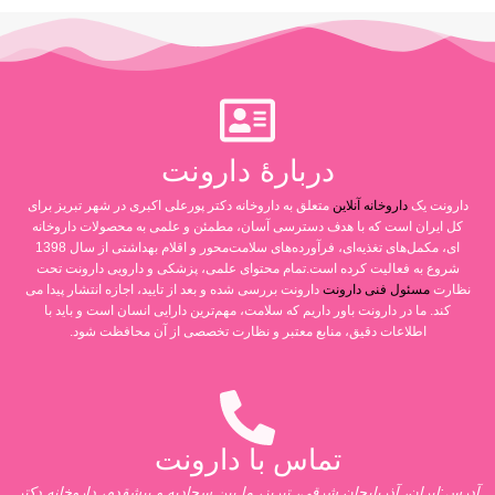
دربارۀ دارونت
دارونت یک
داروخانه آنلاین
متعلق به داروخانه دکتر پورعلی اکبری در شهر تبریز برای
کل ایران است که با هدف دسترسی آسان، مطمئن و علمی به محصولات داروخانه
ای، مکمل‌های تغذیه‌ای، فرآورده‌های سلامت‌محور و اقلام بهداشتی از سال 1398
شروع به فعالیت کرده است.تمام محتوای علمی، پزشکی و دارویی دارونت تحت
نظارت
مسئول فنی دارونت
دارونت بررسی شده و بعد از تایید، اجازه انتشار پیدا می
کند. ما در دارونت باور داریم که سلامت، مهم‌ترین دارایی انسان است و باید با
اطلاعات دقیق، منابع معتبر و نظارت تخصصی از آن محافظت شود.
تماس با دارونت
آدرس:ایران، آذربایجان شرقی، تبریز، ما بین سجادیه و پیشقدم، داروخانه دکتر