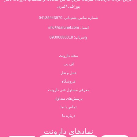
پورعلی اکبری
شماره تماس پشتیبانی:
04135443970
ایمیل:
info@darunet.com
واتس‌اپ: 09306880318
مجله دارونت
آف نت
حمل و نقل
فروشگاه
معرفی مسئول فنی دارونت
پرسش‌های متداول
تماس با ما
درباره ما
نمادهای دارونت