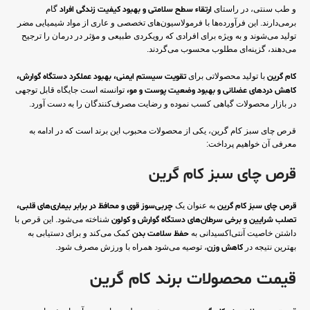
و طب سنتی، در راستای
ارتقاء سطح سلامتی و بهبود کیفیت زندگی افراد
گام
برمی‌دارند. این فرآورده‌ها با فرمولاسیون‌های تخصصی و عاری از مواد شیمیایی مضر
تولید می‌شوند و به ویژه برای افرادی که رویکردی طبیعی و مؤثر در درمان را ترجیح
می‌دهند، گزینه‌ای مطلوب محسوب می‌گردند.
کام گرین
با تولید محصولاتی برای
تقویت سیستم ایمنی، بهبود عملکرد دستگاه گوارش،
کاهش دردهای عضلانی و بهبود وضعیت پوست و مو،
توانسته است جایگاه قابل توجهی
در بازار محصولات گیاهی کسب نموده و رضایت مصرف‌کنندگان را به دست آورد.
قرص چای سبز کام گرین، یکی از محصولات محبوب این برند است که در ادامه به
معرفی آن خواهیم پرداخت:
قرص چای سبز کام گرین
قرص چای سبز کام گرین
به عنوان یک
چربی‌سوز قوی و محافظ در برابر بیماری‌های قلبی،
تصلب شرایین و برخی سرطان‌های دستگاه گوارش و کولون
شناخته می‌شود. این قرص با
داشتن خاصیت آنتی‌اکسیدانی به
حفظ سلامت بدن
کمک می‌کند و برای دستیابی به
بهترین نتیجه در
کاهش وزن
، توصیه می‌شود همراه با ورزش مصرف شود.
قیمت محصولات برند کام گرین