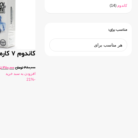
کاندوم
(14)
مناسب برای:
کاندوم 7 کاره سرد کاپوت 12 عددی
480,000
تومان
380,000
ت
افزودن به سبد خرید
-21%