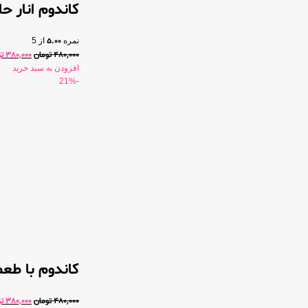
کاندوم انار حاوی 
نمره
5.00
از 5
480,000
تومان
380,000
ت
افزودن به سبد خرید
-21%
کاندوم با طعم
480,000
تومان
380,000
ت