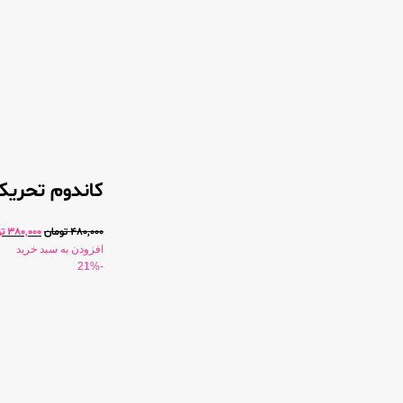
کاندوم تحریک ک
480,000
تومان
380,000
ت
افزودن به سبد خرید
-21%