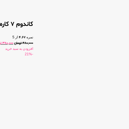
کاندوم 7 کاره گرم کاپوت 12 عددی
نمره
4.67
از 5
480,000
تومان
380,000
ت
افزودن به سبد خرید
-21%