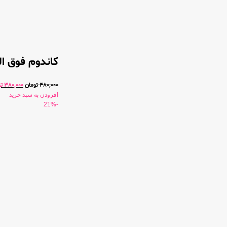
کاندوم فوق الع
480,000
تومان
380,000
ت
افزودن به سبد خرید
-21%