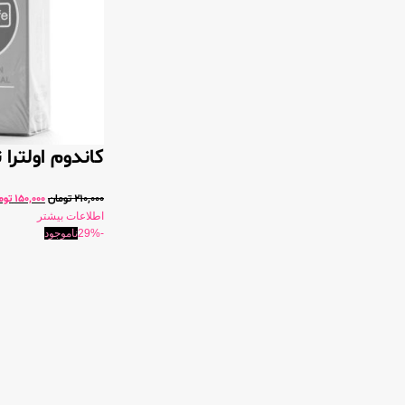
کاندوم اولترا 
210,000
تومان
150,000
توم
اطلاعات بیشتر
-29%
ناموجود