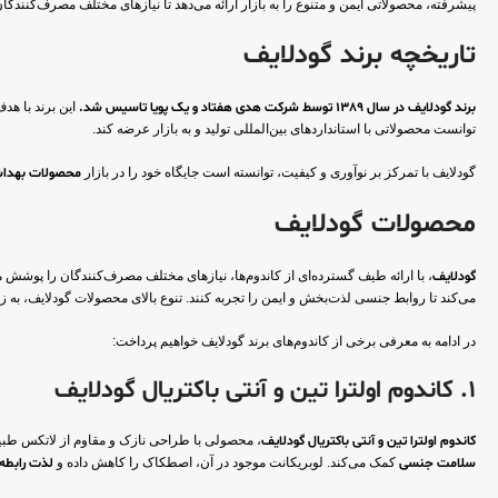
پیشرفته، محصولاتی ایمن و متنوع را به بازار ارائه می‌دهد تا نیازهای مختلف مصرف‌کنندگ
تاریخچه برند گودلایف
برند گودلایف در سال 1389 توسط شرکت هدی هفتاد و یک پویا تاسیس شد.
توانست محصولاتی با استانداردهای بین‌المللی تولید و به بازار عرضه کند.
گودلایف با تمرکز بر نوآوری و کیفیت، توانسته است جایگاه خود را در بازار
محصولات بهدا
محصولات گودلایف
گودلایف
، با ارائه طیف گسترده‌ای از کاندوم‌ها، نیازهای مختلف مصرف‌کنندگان را پوشش
می‌کند تا روابط جنسی لذت‌بخش و ایمن را تجربه کنند. تنوع بالای محصولات گودلایف، به زوج
در ادامه به معرفی برخی از کاندوم‌های برند گودلایف خواهیم پرداخت:
1. کاندوم اولترا تین و آنتی باکتریال گودلایف
کاندوم اولترا تین و آنتی باکتریال گودلایف
، محصولی با طراحی نازک و مقاوم از لاتکس طبی
سلامت جنسی
کمک می‌کند. لوبریکانت موجود در آن، اصطکاک را کاهش داده و
لذت رابطه 