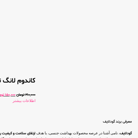
کاندوم لانگ ت
210,000
تومان
150,000
توم
اطلاعات بیشتر
معرفی برند گودلایف
گودلایف
، نامی آشنا در عرصه محصولات بهداشت جنسی، با هدف
ارتقای سلامت و کیفیت ر