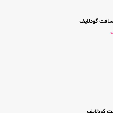
 سافت گودلایف
ان
یت گودلایف