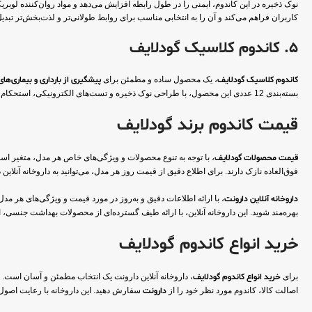
نوک ذخیره در این کاندوم، ایمنی را در طول رابطه افزایش می‌دهد و مواد روان‌کننده لوبر
کاربران فراهم می‌کند و آن را به انتخابی مناسب برای روابط طولانی‌تر و لذت‌بخش‌تر تبدیل
5. کاندوم کلاسیک گودلایف
کاندوم کلاسیک گودلایف
، یک محصول ساده و مطمئن برای
پیشگیری از بارداری و بیماری‌های
بسته‌بندی 12 عددی این محصول، با طراحی نوک ذخیره و تست‌های الکترونیکی، استحکام و ایمنی بالایی را تضمین می‌کند و برای افرادی که به دنبال یک کاندوم ساده و کلاسیک هستند، انتخابی ایده‌آل است.
قیمت کاندوم برند گودلایف
قیمت محصولات گودلایف
، با توجه به تنوع محصولات و ویژگی‌های خاص هر مدل، متغیر است
فوق‌العاده نازک دارند. برای اطلاع دقیق از قیمت روز هر مدل، می‌توانید به داروخانه آنلاین
داروخانه آنلاین دارونت
، با ارائه اطلاعات دقیق و به‌روز در مورد قیمت و ویژگی‌های هر مدل 
بهره‌مند شوید. این داروخانه آنلاین، با ارائه طیف گسترده‌ای از محصولات بهداشت جنسی، ا
خرید انواع کاندوم گودلایف
برای
خرید انواع کاندوم گودلایف
، داروخانه آنلاین دارونت یک انتخاب مطمئن و آسان است. این
اصالت کالا، کاندوم مورد نظر خود را از
دارونت
سفارش دهید. این داروخانه با رعایت اصول 