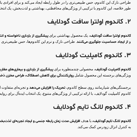
طراحی نازک این کاندوم، حس طبیعی‌تری را در طول رابطه ایجاد می‌کند و برای افرادی ب
طور خلاصه، این کاندوم با ترکیبی از ویژگی‌های محافظتی، بهداشتی و لذت‌بخش، یک ا
2. کاندوم اولترا سافت گودلایف
کاندوم اولترا سافت گودلایف
، یک محصول بهداشتی برای
پیشگیری از بارداری ناخواسته و انت
و
از ایجاد حساسیت جلوگیری می‌کنند
. طراحی نازک و نرم این کاندوم‌ها، حس طبیعی‌تری را در طول رابطه ایجاد م
3. کاندوم کامپلیت گودلایف
کاندوم کامپلیت گودلایف
، محصولی چندمنظوره برای
پیشگیری از بارداری و بیماری‌های مقارب
ویژگی‌های برجسته این محصول شامل
روان‌کنندگی برای کاهش اصطکاک، طراحی مخزن ذخیره ب
برجستگی‌های شیارمانند روی سطح کاندوم،
تحریک را افزایش می‌دهد
و تجربه‌ای متفاوت ا
کاندوم کامپلیت گودلایف، با ارائه ترکیبی از ویژگی‌های متنوع، یک انتخاب ایده‌آل برای 
4. کاندوم لانگ تایم گودلایف
کاندوم لانگ تایم گودلایف،
با هدف
افزایش مدت زمان رابطه جنسی و ایجاد تجربه‌ای لذت‌بخش
به کنترل انزال زودرس کمک می‌کند.