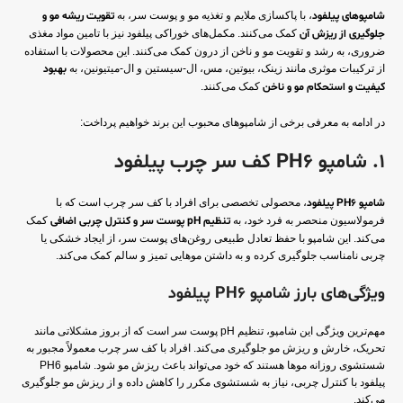
شامپوهای پیلفود
، با پاکسازی ملایم و تغذیه مو و پوست سر، به
تقویت ریشه مو و
جلوگیری از ریزش آن
کمک می‌کنند. مکمل‌های خوراکی پیلفود نیز با تامین مواد مغذی
ضروری، به رشد و تقویت مو و ناخن از درون کمک می‌کنند. این محصولات با استفاده
از ترکیبات موثری مانند زینک، بیوتین، مس، ال-سیستین و ال-میتیونین، به
بهبود
کیفیت و استحکام مو و ناخن
کمک می‌کنند.
در ادامه به معرفی برخی از شامپوهای محبوب این برند خواهیم پرداخت:
1. شامپو PH6 کف سر چرب پیلفود
شامپو PH6 پیلفود
، محصولی تخصصی برای افراد با کف سر چرب است که با
فرمولاسیون منحصر به فرد خود، به
تنظیم pH پوست سر و کنترل چربی اضافی
کمک
می‌کند. این شامپو با حفظ تعادل طبیعی روغن‌های پوست سر، از ایجاد خشکی یا
چربی نامناسب جلوگیری کرده و به داشتن موهایی تمیز و سالم کمک می‌کند.
ویژگی‌های بارز شامپو PH6 پیلفود
مهم‌ترین ویژگی این شامپو، تنظیم pH پوست سر است که از بروز مشکلاتی مانند
تحریک، خارش و ریزش مو جلوگیری می‌کند. افراد با کف سر چرب معمولاً مجبور به
شستشوی روزانه موها هستند که خود می‌تواند باعث ریزش مو شود. شامپو PH6
پیلفود با کنترل چربی، نیاز به شستشوی مکرر را کاهش داده و از ریزش مو جلوگیری
می‌کند.