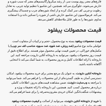
قارچ‌های مضر روی پوست سر، از رشد میکروارگانیسم‌های مضر که سبب شوره و
خارش می‌شوند، جلوگیری می‌کند. همچنین، این شامپو با تنظیم تولید چربی، به تعادل
رطوبت و چربی کف سر کمک کرده و از ایجاد شوره‌های چرب و چسبناک پیشگیری
می‌کند. فرمولاسیون این شامپو، خارش ناشی از شوره را تسکین داده و با استفاده
مداوم، شوره‌ها را به طور قابل ملاحظه‌ای کاهش می‌دهد.
قیمت محصولات پیفلود
قیمت محصولات پیلفود
بسته به نوع محصول، حجم و ترکیبات آن متفاوت است.
عواملی مانند نوع شامپو
(ضد ریزش، ضد شوره، ضد سبوره، مناسب کف سر چرب)
یا
مکمل‌های خوراکی، در تعیین قیمت نهایی محصول موثر هستند. برای اطلاع دقیق از
قیمت روز محصولات پیلفود، می‌توانید به داروخانه آنلاین دارونت مراجعه کنید. این
داروخانه با ارائه اطلاعات کامل و به‌روز محصولات، به شما کمک می‌کند تا انتخابی
آگاهانه داشته باشید.
داروخانه آنلاین دارونت
، به عنوان یک مرجع معتبر برای خرید محصولات پیلفود، امکان
دسترسی آسان به طیف گسترده‌ای از این محصولات را فراهم می‌کند. شما می‌توانید
با مراجعه به
وب‌سایت دارونت
، ضمن مشاهده قیمت‌های به‌روز، اطلاعات کاملی
درباره هر محصول کسب کنید. همچنین، این داروخانه با ارائه تخفیفات ویژه و
پیشنهادات شگفت‌انگیز، امکان خریدی مقرون‌به‌صرفه را برای شما فراهم می‌کند.
با
خرید از داروخانه آنلاین دارونت
، می‌توانید از اصالت و
کیفیت محصولات پیلفود
حاصل کنید و خریدی مطمئن و بدون دغدغه را تجربه کنید. همچنین، این