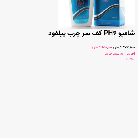
شامپو PH6 کف سر چرب پیلفود
877,800
تومان
650,000
تومان
افزودن به سبد خرید
-21%