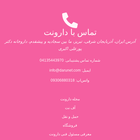
تماس با دارونت
آدرس:ایران، آذربایجان شرقی، تبریز، ما بین سجادیه و پیشقدم، داروخانه دکتر
پورعلی اکبری
شماره تماس پشتیبانی:
04135443970
ایمیل:
info@darunet.com
واتس‌اپ: 09306880318
مجله دارونت
آف نت
حمل و نقل
فروشگاه
معرفی مسئول فنی دارونت