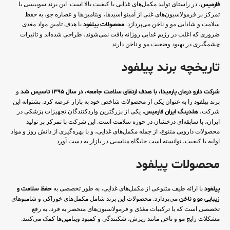
فارمیس
، در راستای تولید مکمل‌های غذایی با کیفیت بالا است. این برند سوییسی با
تمرکز بر فرمولاسیون‌های غنی از آمینو اسیدها، ویتامین‌ها و عصاره جو، به حفظ
سلامت و شادابی مو و ناخن می‌پردازد.
محصولات پیلفود
با هدف تامین مواد مغذی
ضروری که اغلب در رژیم غذایی روزانه یافت نمی‌شوند، طراحی شده‌اند و تاثیرات
چشمگیری در بهبود وضعیت مو و ناخن دارند.
تاریخچه برند پیلفود
شرکت دارو درمان پارمیدا، با هدف ارتقای سلامت جامعه، در سال 1395 تاسیس شد
و
برند پیلفود را به عنوان یکی از محصولات شاخص خود به بازار عرضه کرد. پشتوانه این
شرکت،
هلدینگ ایران فارمیس
، یکی از بزرگترین واردکنندگان تجهیزات پزشکی در
ایران، با سابقه‌ای درخشان در حوزه سلامت است. این شرکت با تمرکز بر تولید
محصولات دارویی متنوع، از جمله مکمل‌های غذایی، و با بهره‌گیری از دانش روز و مواد
اولیه با کیفیت، توانسته است جایگاه مناسبی در بازار به دست آورد.
محصولات پیلفود
پیلفود
با ارائه طیف متنوعی از مکمل‌های غذایی، به طور تخصصی به
حفظ سلامت و
زیبایی مو و ناخن
می‌پردازد. محصولات این برند شامل مکمل‌های خوراکی و شامپوهای
تخصصی است که با ترکیبات مغذی و فرمولاسیون‌های منحصر به فرد، به رفع
مشکلات رایج مو و ناخن مانند ریزش، شکنندگی و کمبود ویتامین‌ها کمک می‌کنند.