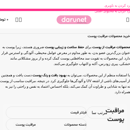
رد کردن به ناوبری
رد کردن به محتوای اصلی
0
توما
خانه
محصولات بهداشتی
مراقبت پوست
خرید محصولات مراقبت پوست
محصولات مراقبت از پوست
برای
حفظ سلامت و زیبایی پوست
ضروری هستند، زیرا پوست به
عنوان بزرگ‌ترین عضو بدن، به طور مداوم در معرض عوامل محیطی، آلودگی و استرس قرار
دارد. این محصولات به تقویت سد محافظتی پوست کمک کرده و از بروز مشکلاتی مانند
خشکی، پیری زودرس، آکنه و التهاب جلوگیری می‌کنند.
با استفاده منظم از این محصولات، می‌توان به
بهبود بافت و رنگ پوست
دست یافت و همچنین
از آسیب‌های ناشی از اشعه UV و آلودگی‌ها جلوگیری کرد. در نتیجه، مراقبت مناسب از پوست
نه تنها به شادابی و طراوت آن کمک می‌کند، بلکه احساس اعتماد به نفس و راحتی را نیز به
همراه دارد.
مراقبت
فیلتر قیمت
پوست
دسته محصولات
مراقبت پوست