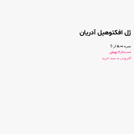
ژل افکتوهیل آدریان
نمره
5.00
از 5
2,810,000
تومان
افزودن به سبد خرید