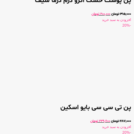
پن پوست خشک اگزو درم درما سیف
315,000
تومان
200,000
تومان
افزودن به سبد خرید
-20%
پن تی سی سی بایو اسکین
287,000
تومان
229,600
تومان
افزودن به سبد خرید
-20%