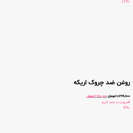
-11%
روغن ضد چروک اریکه
1,799,800
تومان
1,600,000
تومان
افزودن به سبد خرید
-6%