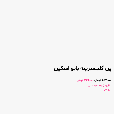
پن گلیسیرینه بایو اسکین
287,000
تومان
229,600
تومان
افزودن به سبد خرید
-24%