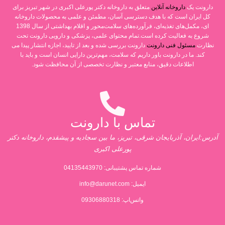
دارونت یک
داروخانه آنلاین
متعلق به داروخانه دکتر پورعلی اکبری در شهر تبریز برای
کل ایران است که با هدف دسترسی آسان، مطمئن و علمی به محصولات داروخانه
ای، مکمل‌های تغذیه‌ای، فرآورده‌های سلامت‌محور و اقلام بهداشتی از سال 1398
شروع به فعالیت کرده است.تمام محتوای علمی، پزشکی و دارویی دارونت تحت
نظارت
مسئول فنی دارونت
دارونت بررسی شده و بعد از تایید، اجازه انتشار پیدا می
کند. ما در دارونت باور داریم که سلامت، مهم‌ترین دارایی انسان است و باید با
اطلاعات دقیق، منابع معتبر و نظارت تخصصی از آن محافظت شود.
تماس با دارونت
آدرس:ایران، آذربایجان شرقی، تبریز، ما بین سجادیه و پیشقدم، داروخانه دکتر
پورعلی اکبری
شماره تماس پشتیبانی:
04135443970
ایمیل:
info@darunet.com
واتس‌اپ: 09306880318