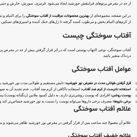
از حد در معرض پرتوهای فرابنفش خورشید ایجاد می‌شود. قرمزی، سوزش، خارش و حتی
در این صفحه، مجموعه‌ای از
بهترین محصولات مراقبت از آفتاب سوختگی
را برای التیام و
از کرم‌های التیام بخش و مرطوب کننده گرفته تا ژل‌های خنک کننده و اسپری‌های تسکین دهن
آفتاب سوختگی چیست
دردناک متغیر باشد.
عوامل آفتاب سوختگی
قرار گرفتن طولانی مدت در معرض نور خورشید:
تابش مستقیم و طولانی مدت نور خورشید به
استفاده نادرست از کرم ضد آفتاب:
استفاده ناکافی از کرم ضد آفتاب، عدم تجدید آن به صورت دوره‌ای و استفاده از محصو
پوست روشن:
افرادی که پوست روشن‌تری دارند، به دلیل کمبود ملانین (رنگدانه پوست) 
برخی داروها:
مصرف برخی داروها می‌تواند پوست را نسبت به نور خورشید حساس‌تر کند و 
علائم آفتاب سوختگی
علائم آن معمولا چند ساعت پس از قرار گرفتن در معرض نور خورشید ظاهر می‌شوند و می‌تو
علائم خفیف آفتاب سوختگی