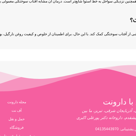
مچنین نزدیکی سواحل به خط استوا شایع‌تر است. درمان آن مشابه آفتاب سوختگی معمولی ب
ی از آفتاب سوختگی کمک کند. با این حال، برای اطمینان از خلوص و کیفیت روغن نارگیل، بهت
با دارونت
مجله دارونت
 آذربایجان شرقی، تبریز، ما بین
آف نت
یشقدم، داروخانه دکتر پورعلی اکبری
حمل و نقل
فروشگاه
پشتیبانی:
04135443970