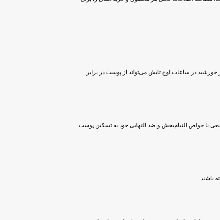
فاده از کرم ضد آفتاب با SPF مناسب و پرهیز از قرار گرفتن در معرض نور خورشید در ساعات اوج تابش می‌تواند از پوست در برابر
بیعی با خواص التیام‌بخش و ضد التهابی خود به تسکین پوست
ه باشند.