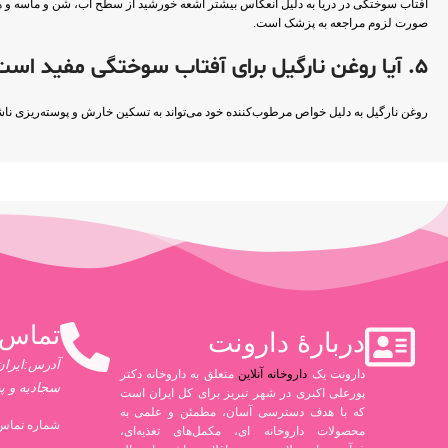
آفتاب سوختگی در دریا به دلیل انعکاس بیشتر اشعه خورشید از سطح آب، شن و ماسه و ه
صورت لزوم مراجعه به پزشک است.
5. آیا روغن نارگیل برای آفتاب سوختگی مفید است؟
روغن نارگیل به دلیل خواص مرطوب‌کننده خود می‌تواند به تسکین خارش و پوسته‌ریزی ناش
تماس 
دربارۀ دارونت
آدرس:ایران،
دارونت یک
داروخانه آنلاین
متعلق به داروخانه دکتر
سجادیه و پ
پورعلی اکبری در شهر تبریز برای کل ایران است
که با هدف دسترسی آسان، مطمئن و علمی به
شماره تماس 
محصولات داروخانه ای، مکمل‌های تغذیه‌ای،