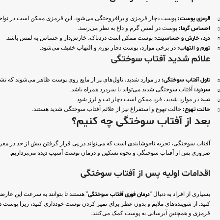
قرمزی پوست:
پوست دچار قرمزی و برافروختگی می‌شود. این قرمزی ممکن است در نواحی خ
احساس گرما:
پوست در لمس گرم و داغ به نظر می‌رسد.
درد، خارش و حساسیت:
پوست ممکن است دردناک، خارش‌دار و حساس به لمس باشد.
تورم و التهاب:
در برخی موارد، پوست دچار تورم و التهاب خفیف می‌شود.
علائم شدید آفتاب سوختگی
تاول آفتاب سوختگی:
در موارد شدید، تاول‌های پر از مایع روی پوست ظاهر می‌شوند که ن
سردرد:
آفتاب سوختگی شدید می‌تواند با سردرد همراه باشد.
تب:
در موارد شدید، فرد ممکن است دچار تب و لرز شود.
حالت تهوع:
حالت تهوع و استفراغ نیز از علائم آفتاب سوختگی شدید هستند.
بعد از آفتاب سوختگی چه کنیم؟
آفتاب سوختگی، تجربه ناخوشایندی است که می‌تواند در پی قرار گرفتن بیش از حد در م
ضروری پس از آفتاب سوختگی و نحوه تسکین و درمان پوست آسیب دیده می‌پردازیم.
اقدامات اولیه پس از آفتاب سوختگی
بسیاری از افراد به دنبال “
درمان فوری آفتاب سوختگی
” هستند تا بتوانند به سرعت این عارض
کنید. از شوینده‌های ملایم و بدون عطر برای تمیز کردن پوست خودداری کنید، زیرا پو
قرمزی و همچنین آبرسانی به پوست کمک می‌کنند.