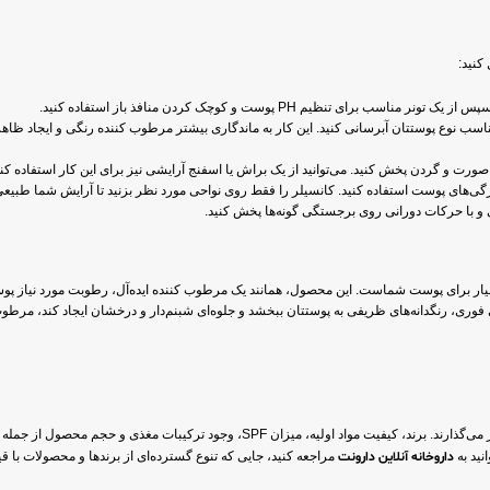
کنید:
یم PH پوست و کوچک کردن منافذ باز استفاده کنید.
ناسب نوع پوستتان آبرسانی کنید. این کار به ماندگاری بیشتر مرطوب کننده رنگی و ایجاد 
رت و گردن پخش کنید. می‌توانید از یک براش یا اسفنج آرایشی نیز برای این کار استفاده کنی
رگی‌های پوست استفاده کنید. کانسیلر را فقط روی نواحی مورد نظر بزنید تا آرایش شما طبیعی 
می و با حرکات دورانی روی برجستگی گونه‌ها پخش کنید.
ار برای پوست شماست. این محصول، همانند یک مرطوب کننده ایده‌آل، رطوبت مورد نیاز پوست
فوری، رنگدانه‌های ظریفی به پوستتان ببخشد و جلوه‌ای شبنم‌دار و درخشان ایجاد کند، مرطو
در بازار بسیار گسترده است و عوامل متعددی بر آن تأثیر می‌گذارند. برند، کیفیت مواد اول
نید به
داروخانه آنلاین دارونت
مراجعه کنید، جایی که تنوع گسترده‌ای از برندها و محصولات با ق