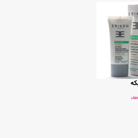
که
ومان