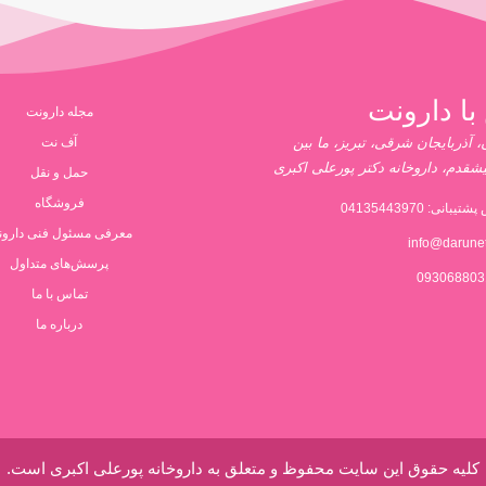
با دارونت
مجله دارونت
 آذربایجان شرقی، تبریز، ما بین
آف نت
یشقدم، داروخانه دکتر پورعلی اکبری
حمل و نقل
فروشگاه
پشتیبانی:
04135443970
معرفی مسئول فنی دارو
info@darune
پرسش‌های متداول
تماس با ما
درباره ما
کلیه حقوق این سایت محفوظ و متعلق به داروخانه پورعلی اکبری است.