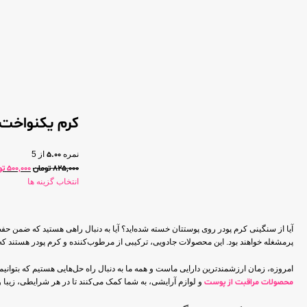
کرم یکنواخت 
نمره
5.00
از 5
825,000
تومان
500,000
تو
انتخاب گزینه ها
آیا از سنگینی کرم پودر روی پوستتان خسته شده‌اید؟ آیا به دنبال راهی هستید که ضم
پرمشغله خواهند بود. این محصولات جادویی، ترکیبی از مرطوب‌کننده و کرم پودر هستند 
امروزه، زمان ارزشمندترین دارایی ماست و همه ما به دنبال راه حل‌هایی هستیم که بتوانیم
محصولات مراقبت از پوست
و لوازم آرایشی، به شما کمک می‌کنند تا در هر شرایطی، زیبا و