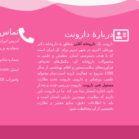
تماس 
دربارۀ دارونت
آدرس:ایران،
دارونت یک
داروخانه آنلاین
متعلق به داروخانه دکتر
سجادیه و پ
پورعلی اکبری در شهر تبریز برای کل ایران است
که با هدف دسترسی آسان، مطمئن و علمی به
شماره تماس 
محصولات داروخانه ای، مکمل‌های تغذیه‌ای،
فرآورده‌های سلامت‌محور و اقلام بهداشتی از سال
ایمیل:
t.com
1398 شروع به فعالیت کرده است.تمام محتوای
علمی، پزشکی و دارویی دارونت تحت نظارت
واتس‌اپ: 09306880318
مسئول فنی دارونت
دارونت بررسی شده و بعد از
تایید، اجازه انتشار پیدا می کند. ما در دارونت باور
داریم که سلامت، مهم‌ترین دارایی انسان است و
باید با اطلاعات دقیق، منابع معتبر و نظارت
تخصصی از آن محافظت شود.