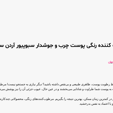
کننده رنگی پوست چرب و جوشدار سبوپیور آردن سب
مان
ن حفظ رطوبت پوست، ظاهری طبیعی و بی‌نقص داشته باشید؟ دیگر نیازی به جستجو نیست! مرط
که به پوست شما طراوت و شادابی می‌بخشند و در عین حال، عیوب جزئی آن را نیز پوشش می‌ده
 در کمترین زمان ممکن، بهترین نتیجه را بگیریم. مرطوب‌کننده‌های رنگی، محصولاتی چندکاره و
 با اعتماد به نفس بدرخشید.