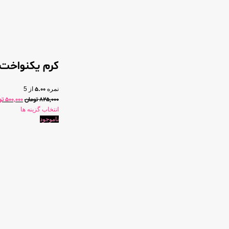
کرم یکنواخت 
نمره
5.00
از 5
825,000
تومان
500,000
تو
انتخاب گزینه ها
ناموجود