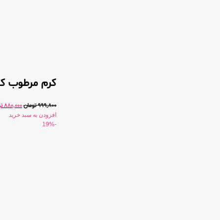
کرم مرطوب کن
999,800
تومان
880,000
ت
افزودن به سبد خرید
-19%