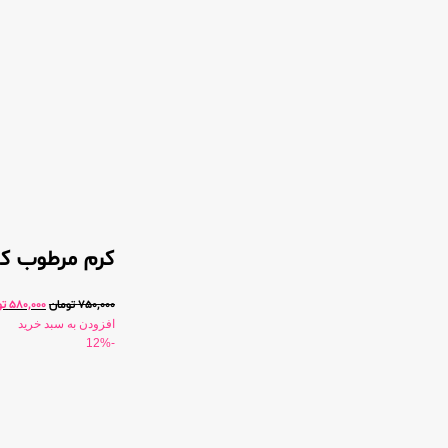
کرم مرطوب ک
750,000
تومان
580,000
تو
افزودن به سبد خرید
-12%