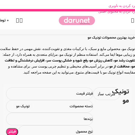
رد کردن به ناوبری
رد کردن به محتوای اصلی
0
توما
خانه
محصولات بهداشتی
مراقبت مو
تقویت و شادابی مو
تونیک مو
خرید بهترین محصولات تونیک مو
تونیک مو، محصولی مایع و سبک، با ترکیبات مغذی و تقویت‌کننده، نقش مهمی در حفظ سلامت
و زیبایی موها ایفا می‌کند. استفاده منظم از تونیک مو، مزایای متعددی به همراه دارد، از جمله:
تقویت رشد مو، کاهش ریزش مو، رفع شوره و خشکی پوست سر، افزایش درخشندگی و لطافت
مو، محافظت از مو
در برابر آسیب‌های محیطی و تنظیم چربی پوست سر. برای مشاهده و
مقایسه انواع تونیک مو با قیمت‌های متنوع، می‌توانید به این صفحه مراجعه کنید.
تونیک
فیلتر قیمت
مو
دسته محصولات
تونیک مو
برندها
فیلتر
نوع محصول