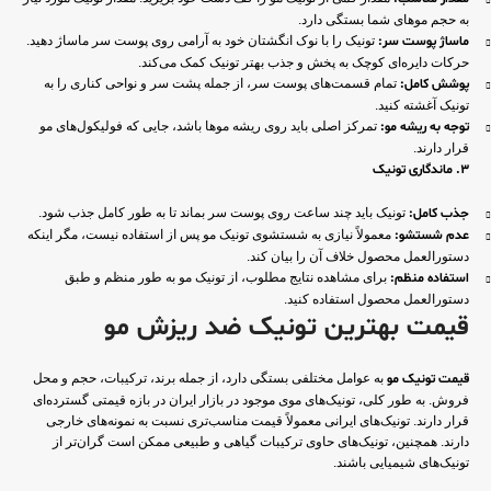
به حجم موهای شما بستگی دارد.
ماساژ پوست سر:
تونیک را با نوک انگشتان خود به آرامی روی پوست سر ماساژ دهید.
حرکات دایره‌ای کوچک به پخش و جذب بهتر تونیک کمک می‌کند.
پوشش کامل:
تمام قسمت‌های پوست سر، از جمله پشت سر و نواحی کناری را به
تونیک آغشته کنید.
توجه به ریشه مو:
تمرکز اصلی باید روی ریشه موها باشد، جایی که فولیکول‌های مو
قرار دارند.
3. ماندگاری تونیک
جذب کامل:
تونیک باید چند ساعت روی پوست سر بماند تا به طور کامل جذب شود.
عدم شستشو:
معمولاً نیازی به شستشوی تونیک مو پس از استفاده نیست، مگر اینکه
دستورالعمل محصول خلاف آن را بیان کند.
استفاده منظم:
برای مشاهده نتایج مطلوب، از تونیک مو به طور منظم و طبق
دستورالعمل محصول استفاده کنید.
قیمت بهترین تونیک ضد ریزش مو
قیمت تونیک مو
به عوامل مختلفی بستگی دارد، از جمله برند، ترکیبات، حجم و محل
فروش. به طور کلی، تونیک‌های موی موجود در بازار ایران در بازه قیمتی گسترده‌ای
قرار دارند. تونیک‌های ایرانی معمولاً قیمت مناسب‌تری نسبت به نمونه‌های خارجی
دارند. همچنین، تونیک‌های حاوی ترکیبات گیاهی و طبیعی ممکن است گران‌تر از
تونیک‌های شیمیایی باشند.