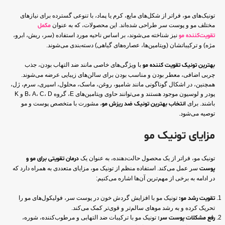
تونیک‌های مو، فراتر از شکل‌های مایع، کرم یا پماد، با تنوعی گسترده برای نیازهای
مختلف مو و پوست سر طراحی شده‌اند. این محصولات، که به عنوان
مکمل
تقویت‌کننده‌ مو
نیز شناخته می‌شوند، بر اساس ناحیه مورد استفاده (سر، ریش، ابرو،
مژه) و ترکیباتشان (ویتامین‌ها، عصاره‌های گیاهی) دسته‌بندی می‌شوند.
بهترین تونیک تقویت کننده مو
با ویژگی‌های خاصی مانند ضد التهاب بودن، جذب
چربی اضافی، معطر بودن و مناسب بودن برای سالن‌های زیبایی عرضه می‌شوند.
همچنین، در اشکال گوناگونی مانند شامپو، روغن، ماسک، محلول، اسپری، سرم، ژل،
پودر و لوسیون موجود هستند و می‌توانند حاوی ویتامین‌های E، گروه B، A، C، D و K
باشند. برای
انتخاب بهترین تونیک ضد ریزش مو
، مشورت با متخصص پوست و مو
توصیه می‌شود.
مزایای تونیک مو
تونیک مو، فراتر از یک محصول حالت‌دهنده، به عنوان یک
درمان تقویتی برای مو و
پوست
سر عمل می‌کند. استفاده منظم از تونیک مو، مزایای متعددی به همراه دارد که
در ادامه به برخی از مهم‌ترین آن‌ها اشاره می‌کنیم:
تقویت رشد مو:
تونیک مو با افزایش گردش خون در پوست سر، فولیکول‌های مو را
تحریک کرده و به رشد موهای سالم‌تر و قوی‌تر کمک می‌کند.
رفع مشکلات پوست سر:
تونیک مو با ترکیبات ضد التهابی و مرطوب‌کننده، شوره،