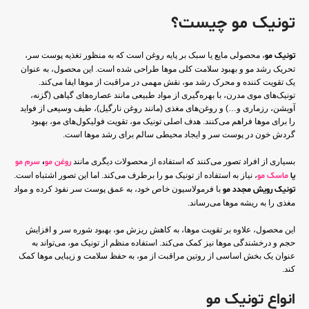
تونیک مو چیست؟
تونیک مو
، محصولی مایع یا سبک بر پایه روغن است که به منظور تغذیه پوست سر،
تحریک رشد مو و بهبود سلامت کلی موها طراحی شده است. این محصول، به عنوان
یک تقویت کننده و محرک رشد مو، نقش مهمی در مراقبت از موها ایفا می‌کند.
تونیک‌های موی مدرن، با بهره‌گیری از مواد طبیعی مانند عصاره‌های گیاهی (گزنه،
آویشن، رزماری و…) و روغن‌های مغذی (مانند روغن نارگیل)، طیف وسیعی از فواید
را برای موها فراهم می‌کنند. هدف اصلی تونیک مو، تقویت فولیکول‌های مو، بهبود
گردش خون در پوست سر و ایجاد محیطی سالم برای رشد موها است.
بسیاری از افراد تصور می‌کنند که استفاده از محصولات دیگری مانند
روغن مو
،
سرم مو
یا
ماسک مو
، نیاز به استفاده از تونیک مو را برطرف می‌کند. اما این تصور اشتباه است.
تونیک رویش مجدد مو
با فرمولاسیون خاص خود، به عمق پوست سر نفوذ کرده و مواد
مغذی را به ریشه موها می‌رساند.
این محصول، علاوه بر تقویت موها، به کاهش ریزش مو، بهبود شوره سر و افزایش
حجم و درخشندگی موها نیز کمک می‌کند. استفاده منظم از تونیک مو، می‌تواند به
عنوان یک بخش اساسی از روتین مراقبت از مو، به حفظ سلامت و زیبایی موها کمک
کند.
انواع تونیک مو