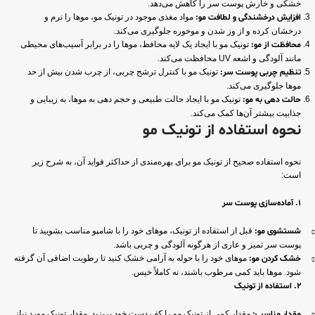
خشکی و خارش پوست سر را کاهش می‌دهد.
افزایش درخشندگی و لطافت مو:
مواد مغذی موجود در تونیک مو، موها را نرم و
درخشان کرده و از وز شدن و موخوره جلوگیری می‌کند.
محافظت از مو:
تونیک مو با ایجاد یک لایه محافظ، موها را در برابر آسیب‌های محیطی
مانند آلودگی و اشعه UV محافظت می‌کند.
تنظیم چربی پوست سر:
تونیک مو با کنترل ترشح چربی، از چرب شدن بیش از حد
موها جلوگیری می‌کند.
حالت دهی به مو:
تونیک مو با ایجاد حالت طبیعی و حجم دهی به موها، به زیبایی و
جذابیت بیشتر آن‌ها کمک می‌کند.
نحوه استفاده از تونیک مو
نحوه استفاده صحیح از تونیک مو برای بهره‌مندی از حداکثر فواید آن، به شرح زیر
است:
1. آماده‌سازی پوست سر
شستشوی مو:
قبل از استفاده از تونیک، موهای خود را با شامپو مناسب بشویید تا
پوست سر تمیز و عاری از هرگونه آلودگی و چربی باشد.
خشک کردن مو:
موهای خود را با حوله به آرامی خشک کنید تا رطوبت اضافی آن گرفته
شود. موها باید کمی مرطوب باشند، نه کاملاً خیس.
2. استفاده از تونیک
مقدار مناسب:
مقدار کمی از تونیک مو را کف دست خود بریزید. مقدار تونیک مورد نیاز