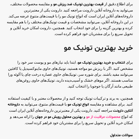
برای اطلاع دقیق از
قیمت بهترین تونیک ضد ریزش مو
و مقایسه محصولات مختلف،
می‌توانید به داروخانه آنلاین دارونت مراجعه کنید. دارونت یکی از معتبرترین
داروخانه‌های آنلاین ایران است که انواع تونیک مو را با قیمت‌های متنوع عرضه می‌کند.
در این داروخانه آنلاین، می‌توانید مشخصات و قیمت تونیک‌های مختلف را با هم مقایسه
کرده و بهترین گزینه را برای خود انتخاب کنید. همچنین، دارونت امکان خرید آنلاین و
تحویل سریع را برای مشتریان خود فراهم کرده است.
خرید بهترین تونیک مو
برای
انتخاب و خرید بهترین تونیک مو
، ابتدا باید نیازهای مو و پوست سر خود را
مشخص کنید. اگر با ریزش مو مواجه هستید، تونیک‌های حاوی ماینوکسیدیل یا کافئین
می‌توانند مفید باشند. برای شوره سر، تونیک‌های حاوی عصاره درخت چای یا آلوئه ورا
مناسب هستند. اگر موهای خشک و آسیب‌دیده دارید، تونیک‌های حاوی روغن‌های
طبیعی مانند آرگان یا جوجوبا را انتخاب کنید.
همچنین، به برند و ترکیبات تونیک توجه کنید و از محصولات معتبر و با کیفیت استفاده
کنید. برای مشاهده و مقایسه
انواع تونیک مو
با قیمت‌های متنوع، می‌توانید به
داروخانه
آنلاین دارونت
مراجعه کنید. دارونت یکی از معتبرترین داروخانه‌های آنلاین ایران است
که انواع
محصولات مراقبت از مو
و
بهترین محلول رویش مو در جهان
را ارائه می‌دهد و
امکان خرید آنلاین و تحویل سریع را برای مشتریان خود فراهم کرده است.
سوالات متداول