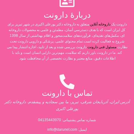
دربارۀ دارونت
دارونت یک
داروخانه آنلاین
متعلق به داروخانه دکتر پورعلی اکبری در شهر تبریز برای
کل ایران است که با هدف دسترسی آسان، مطمئن و علمی به محصولات داروخانه
ای، مکمل‌های تغذیه‌ای، فرآورده‌های سلامت‌محور و اقلام بهداشتی از سال 1398
شروع به فعالیت کرده است.تمام محتوای علمی، پزشکی و دارویی دارونت تحت
نظارت
مسئول فنی دارونت
دارونت بررسی شده و بعد از تایید، اجازه انتشار پیدا می
کند. ما در دارونت باور داریم که سلامت، مهم‌ترین دارایی انسان است و باید با
اطلاعات دقیق، منابع معتبر و نظارت تخصصی از آن محافظت شود.
تماس با دارونت
آدرس:ایران، آذربایجان شرقی، تبریز، ما بین سجادیه و پیشقدم، داروخانه دکتر
پورعلی اکبری
شماره تماس پشتیبانی:
04135443970
ایمیل:
info@darunet.com