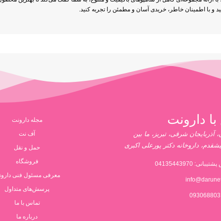
 و با اطمینان خاطر، خریدی آسان و مطمئن را تجربه کنید.
با دارونت
مجله دارونت
 آذربایجان شرقی، تبریز، ما بین
آف نت
یشقدم، داروخانه دکتر پورعلی اکبری
حمل و نقل
فروشگاه
پشتیبانی:
04135443970
معرفی مسئول فنی دارو
info@darune
پرسش‌های متداول
تماس با ما
درباره ما