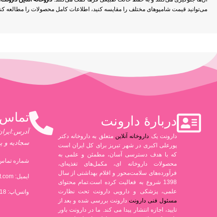
داروخانه آنلاین دارونت
می‌توانید قیمت شامپوهای مختلف را مقایسه کنید، اطلاعات کامل محصولات را مطالعه کنید
تماس 
دربارۀ دارونت
آدرس:ایران،
دارونت یک
داروخانه آنلاین
متعلق به داروخانه دکتر
سجادیه و پ
پورعلی اکبری در شهر تبریز برای کل ایران است
که با هدف دسترسی آسان، مطمئن و علمی به
شماره تماس 
محصولات داروخانه ای، مکمل‌های تغذیه‌ای،
فرآورده‌های سلامت‌محور و اقلام بهداشتی از سال
ایمیل:
t.com
1398 شروع به فعالیت کرده است.تمام محتوای
علمی، پزشکی و دارویی دارونت تحت نظارت
واتس‌اپ: 09306880318
مسئول فنی دارونت
دارونت بررسی شده و بعد از
تایید، اجازه انتشار پیدا می کند. ما در دارونت باور