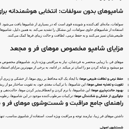
شامپوهای بدون سولفات: انتخابی هوشمندانه برای
سولفات، ماده‌ای کف‌کننده و شوینده قوی است که در بسیاری از شامپوها یافت می‌شود. ا
استفاده از شامپوهای حاوی سولفات، این مشکل را تشدید می‌کند. به همین دلیل، شامپوه
طبیعی‌شان تمیز می‌کنند و به حفظ نرمی، لطافت و حالت زیبای فرها کمک می‌کنند.
مزایای شامپو مخصوص موهای فر و مجعد
موهای فر، با زیبایی منحصر به فردشان، نیاز به مراقبتی ویژه دارند. شامپوهای مخصوص مو
مو میشود و شانه کردن مو را اسان تر میکند. در ادامه، به برخی از مهم‌ترین مزایای استفاده
حفظ نرمی و لطافت طبیعی موها:
با ایجاد یک لایه محافظ بر روی موها، از خشکی و زبری آ
تقویت و تغذیه عمقی موها:
این شامپوها، با ترکیبات مغذی خود، به تقویت ساختار مو از ری
بهبود حالت‌پذیری موها:
این شامپوها، با نرم کردن و انعطاف‌پذیر کردن موها، حالت‌دهی و م
جلوگیری از خشکی و شکنندگی موها:
ترکیبات مرطوب‌کننده موجود در این شامپوها، رطوبت م
راهنمای جامع مراقبت و شست‌وشوی موهای فر و 
داشتن موهای فر زیبا، نیازمند توجه و مراقبت ویژه است. استفاده از شامپوی مناسب، تنها
شستشوی اصولی