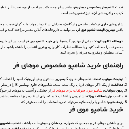
قیمت شامپوهای مخصوص موهای فر،
مانند سایر محصولات مراقبت از مو، تحت تأثیر عوامل 
کیفیت و اثربخشی آن‌ها نیز تضمین‌شده است.
شامپوهای حاوی ترکیبات طبیعی و ارگانیک، به دلیل استفاده از مواد اولیه گران‌قیمت، معمو
یافتن
بهترین قیمت شامپو موی فر،
می‌توانید به داروخانه‌های آنلاین معتبر مراجعه کنید و قی
داروخانه آنلاین دارونت،
یکی از بهترین گزینه‌ها برای
خرید شامپو موی فر
است. در این داروخا
محصولات را مطالعه کنید و با مطالعه نظرات کاربران، بهترین انتخاب را داشته باشید. داروخان
آسان، مطمئن و مقرون‌به‌صرفه را تجربه کنید.
راهنمای خرید شامپو مخصوص موهای فر
ترکیبات مرطوب کننده:
شامپوهای حاوی گلیسیرین، پانتنول و هیالورونیک اسید را انتخاب 
محافظت از رنگ:
اگر موهای فرتان رنگ شده است، شامپوهای حاوی ویتامین E را در نظر بگیرید تا رنگ موها حفظ شود.
بدون سولفات:
شامپو بدون سولفات برای موهای فر
از خشکی و آسیب به موهای فر جلوگی
مناسب برای استفاده روزانه:
شامپویی را انتخاب کنید که برای استفاده روزانه مناسب باشد و
رایحه ملایم:
شامپو با رایحه ملایم می‌تواند تجربه استفاده را لذت‌بخش‌تر کند.
خرید شامپو موی فر
برای داشتن موهای فر و مجعدی که همواره درخشان و خوش‌حالت باشند،
انتخاب شامپوی
آن‌ها جلوگیری می‌کنند و به حفظ حالت طبیعی فرها کمک می‌کنند.
،