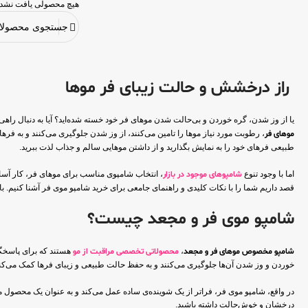
هیچ محصولی یافت نشد.
راز درخشش و حالت زیبای فر موها
یا از وز شدن، گره خوردن و بی‌حالت شدن موهای فر خود خسته شده‌اید؟ آیا به دنبال را
موهای فر
، رطوبت مورد نیاز موها را تامین می‌کنند، از وز شدن جلوگیری می‌کنند و به ف
طبیعی فرهای خود را به نمایش بگذارید و از داشتن موهایی سالم و جذاب لذت ببرید.
اما با وجود تنوع
شامپوهای موجود در بازار
، انتخاب شامپوی مناسب برای موهای فر، کار آسان
قصد داریم شما را با نکات کلیدی و راهنمای جامعی برای خرید شامپو موی فر آشنا کنیم. با 
شامپو موی فر و مجعد چیست؟
شامپو مخصوص موهای فر و مجعد
،
محصولاتی تخصصی مراقبت از مو
هستند که برای پاسخگوی
خوردن و وز شدن آن‌ها جلوگیری می‌کنند و به حفظ حالت طبیعی و زیبای فرها کمک می‌کنن
در واقع، شامپو موی فر، فراتر از یک شوینده‌ی ساده عمل می‌کند و به عنوان یک محصول مر
درخشان و خوش‌حالت داشته باشید.