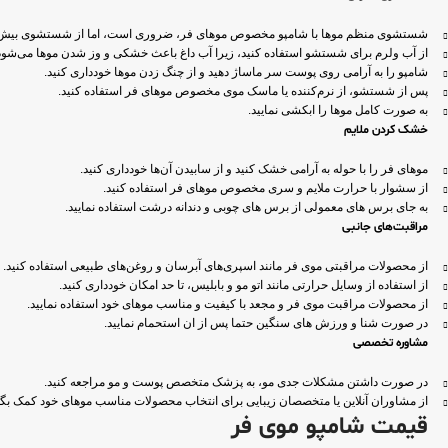
شستشوی منظم موها با شامپو مخصوص موهای فر، ضروری است، اما از شستشوی بیش از
از آب ولرم برای شستشو استفاده کنید، زیرا آب داغ باعث خشکی و وز شدن موها می‌شود
شامپو را به آرامی روی پوست سر ماساژ دهید و از چنگ زدن موها خودداری کنید.
پس از شستشو، از نرم‌کننده یا ماسک موی مخصوص موهای فر استفاده کنید.
به صورت کامل موها را ابکشی نمایید.
خشک کردن ملایم
موهای فر را با حوله به آرامی خشک کنید و از سابیدن آن‌ها خودداری کنید.
از سشوار با حرارت ملایم و سری مخصوص موهای فر استفاده کنید.
به جای برس های معمولی از برس های چوبی و دندانه درشت استفاده نمایید.
مراقبت‌های جانبی
از محصولات مراقبتی موی فر مانند اسپری‌های آبرسان و روغن‌های طبیعی استفاده کنید.
از استفاده از وسایل حرارتی مانند اتو مو و بابلیس، تا حد امکان خودداری کنید.
از محصولات مراقبت موی فر و مجعد با کیفیت و مناسب موهای خود استفاده نمایید.
در صورت شنا و ورزش های سنگین حتما پس از ان استحمام نمایید.
مشاوره تخصصی
در صورت داشتن مشکلات جدی مو، به پزشک متخصص پوست و مو مراجعه کنید.
از مشاوران آنلاین یا متخصصان زیبایی برای انتخاب محصولات مناسب موهای خود کمک بگی
قیمت شامپو موی فر