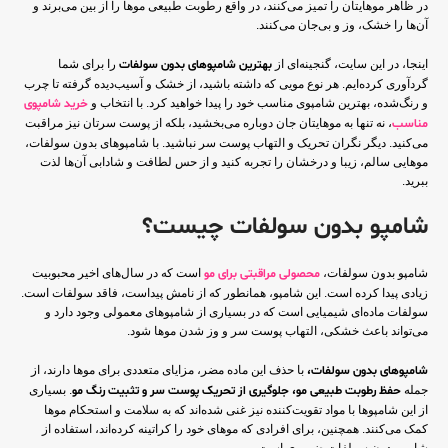
در ظاهر موهایتان را تمیز می‌کنند، در واقع رطوبت طبیعی موها را از بین می‌برند و
آن‌ها را خشک، وز و بی‌جان می‌کنند.
اینجا، در این سایت، گنجینه‌ای از
بهترین شامپوهای بدون سولفات
را برای شما
گردآوری کرده‌ایم. هر نوع مویی که داشته باشید، از خشک و آسیب‌دیده گرفته تا چرب
و رنگ‌شده، بهترین شامپوی مناسب خود را پیدا خواهید کرد. با انتخاب و
خرید شامپوی
مناسب
، نه تنها به موهایتان جان دوباره می‌بخشید، بلکه از پوست سرتان نیز مراقبت
می‌کنید. دیگر نگران تحریک و التهاب پوست سر نباشید. با شامپوهای بدون سولفات،
موهایی سالم، زیبا و درخشان را تجربه کنید و از حس لطافت و شادابی آن‌ها لذت
ببرید.
شامپو بدون سولفات چیست؟
شامپو بدون سولفات،
محصولی مراقبتی برای مو
است که در سال‌های اخیر محبوبیت
زیادی پیدا کرده است. این شامپو، همانطور که از نامش پیداست، فاقد سولفات است.
سولفات ماده‌ای شیمیایی است که در بسیاری از شامپوهای معمولی وجود دارد و
می‌تواند باعث خشکی، التهاب پوست سر و وز شدن موها شود.
شامپوهای بدون سولفات،
با حذف این ماده مضر، مزایای متعددی برای موها دارند، از
جمله
حفظ رطوبت طبیعی مو، جلوگیری از تحریک پوست سر و تثبیت رنگ مو
. بسیاری
از این شامپوها با مواد تقویت‌کننده نیز غنی شده‌اند که به سلامت و استحکام موها
کمک می‌کنند. همچنین، برای افرادی که موهای خود را کراتینه کرده‌اند، استفاده از