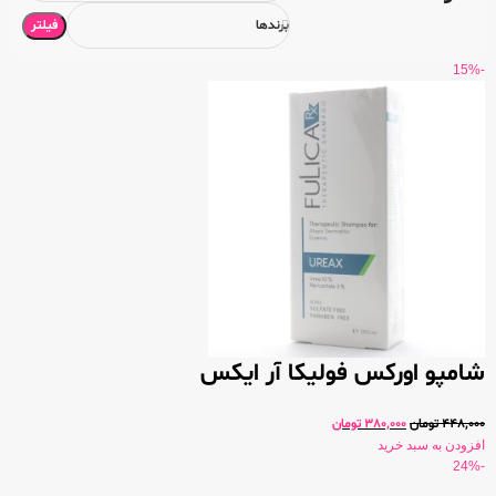
فیلتر
برندها
-15%
شامپو اورکس فولیکا آر ایکس
448,000
تومان
380,000
تومان
افزودن به سبد خرید
-24%