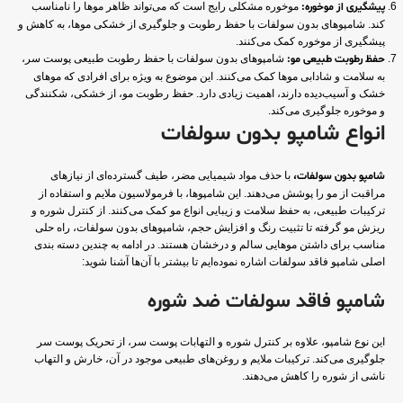
پیشگیری از موخوره:
موخوره مشکلی رایج است که می‌تواند ظاهر موها را نامناسب
کند. شامپوهای بدون سولفات با حفظ رطوبت و جلوگیری از خشکی موها، به کاهش و
پیشگیری از موخوره کمک می‌کنند.
حفظ رطوبت طبیعی مو:
شامپوهای بدون سولفات با حفظ رطوبت طبیعی پوست سر،
به سلامت و شادابی موها کمک می‌کنند. این موضوع به ویژه برای افرادی که موهای
خشک و آسیب‌دیده دارند، اهمیت زیادی دارد. حفظ رطوبت مو، از خشکی، شکنندگی
و موخوره جلوگیری می‌کند.
انواع شامپو بدون سولفات
شامپو بدون سولفات،
با حذف مواد شیمیایی مضر، طیف گسترده‌ای از نیازهای
مراقبت از مو را پوشش می‌دهند. این شامپوها، با فرمولاسیون ملایم و استفاده از
ترکیبات طبیعی، به حفظ سلامت و زیبایی انواع مو کمک می‌کنند. از کنترل شوره و
ریزش مو گرفته تا تثبیت رنگ و افزایش حجم، شامپوهای بدون سولفات، راه حلی
مناسب برای داشتن موهایی سالم و درخشان هستند. در ادامه به چندین دسته بندی
اصلی شامپو فاقد سولفات اشاره نموده‌ایم تا بیشتر با آن‌ها آشنا شوید:
شامپو فاقد سولفات ضد شوره
این نوع شامپو، علاوه بر کنترل شوره و التهابات پوست سر، از تحریک پوست سر
جلوگیری می‌کند. ترکیبات ملایم و روغن‌های طبیعی موجود در آن، خارش و التهاب
ناشی از شوره را کاهش می‌دهند.