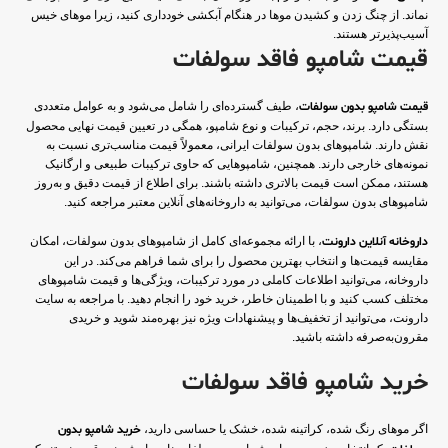
نماند. از چنگ زدن و کشیدن موها در هنگام آبکشی خودداری کنید، زیرا موهای خیس
آسیب‌پذیرتر هستند.
قیمت شامپو فاقد سولفات
قیمت شامپو بدون سولفات
، طیف گسترده‌ای را شامل می‌شود و به عوامل متعددی
بستگی دارد. برند، حجم، ترکیبات و نوع شامپو، همگی در تعیین قیمت نهایی محصول
نقش دارند. شامپوهای بدون سولفات ایرانی، معمولاً قیمت مناسب‌تری نسبت به
نمونه‌های خارجی دارند. همچنین، شامپوهایی که حاوی ترکیبات طبیعی و ارگانیک
هستند، ممکن است قیمت بالاتری داشته باشند. برای اطلاع از قیمت دقیق و به‌روز
شامپوهای بدون سولفات، می‌توانید به داروخانه‌های آنلاین معتبر مراجعه کنید.
داروخانه آنلاین دارونت
، با ارائه مجموعه‌ای کامل از شامپوهای بدون سولفات، امکان
مقایسه قیمت‌ها و انتخاب بهترین محصول را برای شما فراهم می‌کند. در این
داروخانه، می‌توانید اطلاعات کاملی در مورد ترکیبات، ویژگی‌ها و قیمت شامپوهای
مختلف کسب کنید و با اطمینان خاطر، خرید خود را انجام دهید. با مراجعه به سایت
دارونت، می‌توانید از تخفیف‌ها و پیشنهادات ویژه نیز بهره‌مند شوید و خریدی
مقرون‌به‌صرفه داشته باشید.
خرید شامپو فاقد سولفات
اگر موهای رنگ شده، کراتینه شده، خشک یا حساسی دارید،
خرید شامپو بدون