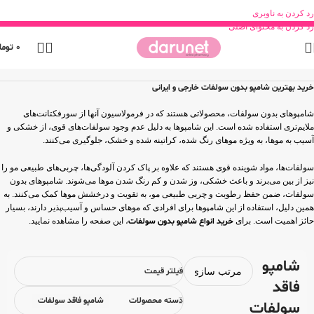
رد کردن به ناوبری
رد کردن به محتوای اصلی
0
توما
خانه
محصولات بهداشتی
مراقبت مو
شامپو
شامپو فاقد سولفات
خرید بهترین شامپو بدون سولفات خارجی و ایرانی
شامپوهای بدون سولفات، محصولاتی هستند که در فرمولاسیون آنها از سورفکتانت‌های
ملایم‌تری استفاده شده است. این شامپوها به دلیل عدم وجود سولفات‌های قوی، از خشکی و
آسیب به موها، به ویژه موهای رنگ شده، کراتینه شده و خشک، جلوگیری می‌کنند.
سولفات‌ها، مواد شوینده قوی هستند که علاوه بر پاک کردن آلودگی‌ها، چربی‌های طبیعی مو را
نیز از بین می‌برند و باعث خشکی، وز شدن و کم رنگ شدن موها می‌شوند. شامپوهای بدون
سولفات، ضمن حفظ رطوبت و چربی طبیعی مو، به تقویت و درخشش موها کمک می‌کنند. به
همین دلیل، استفاده از این شامپوها برای افرادی که موهای حساس و آسیب‌پذیر دارند، بسیار
حائز اهمیت است. برای
خرید انواع شامپو بدون سولفات
، این صفحه را مشاهده نمایید.
شامپو
فیلتر قیمت
فاقد
دسته محصولات
شامپو فاقد سولفات
سولفات