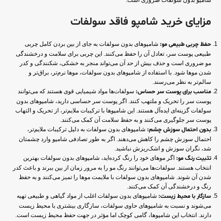
شامپو بدون سولفات ضروری است.
مزایای خرید شامپو فاقد سولفات
حفظ چربی طبیعی مو:
شامپوهای بدون سولفات به جای از بین بردن کامل چربی
طبیعی پوست سر، تعادل آن را حفظ می‌کنند. این چربی برای سلامت و درخشندگی
مو ضروری است و حذف بیش از حد آن می‌تواند منجر به خشکی، شکنندگی و کدر
شدن موها شود. با استفاده از شامپوهای بدون سولفات، موها نرم‌تر، براق‌تر و
سالم‌تر به نظر می‌رسند.
مناسب برای پوست سر حساس:
سولفات‌ها مواد شیمیایی قوی هستند که می‌توانند
پوست سر را تحریک و ملتهب کنند. اگر پوست سر حساسی دارید، شامپوهای بدون
سولفات گزینه‌ای ایده‌آل هستند. این شامپوها با ترکیبات ملایم‌تر، از تحریک و التهاب
پوست سر جلوگیری می‌کنند و به حفظ سلامت آن کمک می‌کنند.
بدون احتمال سوزش چشم:
شامپوهای بدون سولفات به دلیل ترکیبات ملایم‌تر،
احتمال سوزش چشم را کاهش می‌دهند. اگر به طور تصادفی شامپو وارد چشمتان
شد، نگران سوزش و اشک‌ریزش نباشید.
تثبیت رنگ مو:
اگر موهای خود را رنگ کرده‌اید، شامپوهای بدون سولفات بهترین
انتخاب هستند. سولفات‌ها می‌توانند رنگ مو را به مرور زمان از بین ببرند و باعث کدر
شدن آن شوند. شامپوهای بدون سولفات با ملایمت موها را تمیز می‌کنند و به حفظ
رنگ و درخشندگی آن کمک می‌کنند.
سازگار با محیط زیست:
شامپوهای بدون سولفات اغلب از مواد گیاهی و طبیعی تهیه
می‌شوند و نسبت به شامپوهای حاوی سولفات، سازگاری بیشتری با محیط زیست
دارند. انتخاب این شامپوها، گامی کوچک اما مؤثر در جهت حفظ محیط زیست است.