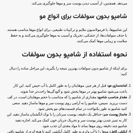
می‌دهد. همچنین، از آسیب دیدن پوست سر و موها جلوگیری می‌کند.
شامپو بدون سولفات برای انواع مو
این شامپوها، با فرمولاسیون ملایم و ترکیبات طبیعی، برای انواع موها مناسب هستند.
با حذف سولفات‌ها، از خشکی، تحریک و آسیب به موها جلوگیری می‌کنند و به حفظ
سلامت و زیبایی موها کمک می‌کنند.
نحوه استفاده از شامپو بدون سولفات
برای اینکه از شامپو بدون سولفات بهترین نتیجه را بگیرید، این مراحل ساده را دنبال
کنید:
آماده‌سازی مو:
قبل از هر چیز، موهایتان را به طور کامل با آب خیس کنید. این کار
باعث می‌شود شامپو بهتر در موها پخش شود و آلودگی‌ها راحت‌تر جدا شوند.
مقدار مناسب شامپو:
مقداری از شامپو را که متناسب با حجم موهایتان است، در کف
دست بریزید. سپس، شامپو را به آرامی روی پوست سر و موها ماساژ دهید. سعی
کنید شامپو به طور یکنواخت در تمام قسمت‌های مو پخش شود.
ماساژ پوست سر:
حداقل یک دقیقه، پوست سرتان را با نوک انگشتان ماساژ دهید. این
کار به تمیز شدن بهتر پوست سر و تحریک جریان خون کمک می‌کند. اجازه دهید
شامپو چند دقیقه روی موها بماند تا مواد مغذی آن جذب شود.
آبکشی کامل:
موها را با آب ولرم به طور کامل آبکشی کنید تا هیچ اثری از شامپو باقی