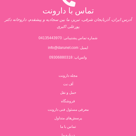
تماس با دارونت
آدرس:ایران، آذربایجان شرقی، تبریز، ما بین سجادیه و پیشقدم، داروخانه دکتر
پورعلی اکبری
شماره تماس پشتیبانی:
04135443970
ایمیل:
info@darunet.com
واتس‌اپ: 09306880318
مجله دارونت
آف نت
حمل و نقل
فروشگاه
معرفی مسئول فنی دارونت
پرسش‌های متداول
تماس با ما
درباره ما