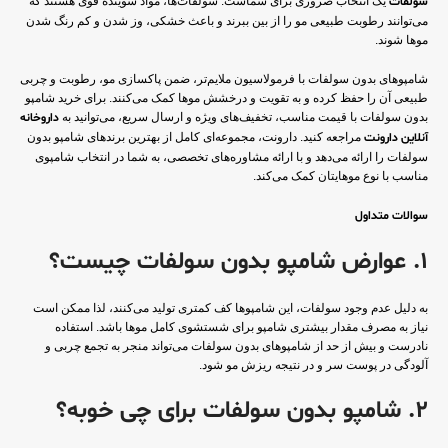
سولفات
یک انتخاب ضروری برای شماست. سولفات‌ها، مواد شوینده قوی هستند که
می‌توانند رطوبت طبیعی مو را از بین ببرند و باعث خشکی، وز شدن و کم رنگ شدن
موها شوند.
شامپوهای بدون سولفات با فرمولاسیون ملایم‌تر، ضمن پاکسازی مو، رطوبت و چربی
طبیعی آن را حفظ کرده و به تقویت و درخشش موها کمک می‌کنند. برای خرید شامپو
بدون سولفات با قیمت مناسب، تخفیف‌های ویژه و ارسال سریع، می‌توانید به
داروخانه
آنلاین دارونت
مراجعه کنید. دارونت، مجموعه‌ای کامل از بهترین برندهای شامپو بدون
سولفات را ارائه می‌دهد و با ارائه مشاوره‌های تخصصی، به شما در انتخاب شامپوی
مناسب با نوع موهایتان کمک می‌کند.
سوالات متداول
1. عوارض شامپو بدون سولفات چیست؟
به دلیل عدم وجود سولفات، این شامپوها کف کمتری تولید می‌کنند، لذا ممکن است
نیاز به مصرف مقدار بیشتری شامپو برای شستشوی کامل موها باشد. استفاده
نادرست و بیش از حد از شامپوهای بدون سولفات می‌تواند منجر به تجمع چربی و
آلودگی در پوست سر و در نتیجه ریزش مو شود.
2. شامپو بدون سولفات برای چی خوبه؟