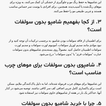
این شامپوها به حفظ رنگ مو و جلوگیری از خشکی آن کمک می‌کنند، به ویژه برای
موهای رنگ‌شده یا آسیب‌دیده. همچنین، برای افرادی با پوست سر حساس مناسب
هستند و چربی طبیعی مو را حفظ می‌کنند.
3. از کجا بفهمیم شامپو بدون سولفات
است؟
برای اطمینان از فاقد سولفات بودن شامپو، به برچسب ترکیبات آن توجه کنید و از
نبود موادی مانند سدیم لوریل سولفات، آمونیوم لورت سولفات و سدیم لورت
سولفات اطمینان حاصل کنید. معمولاً روی بسته‌بندی شامپوهای بدون سولفات
عبارت “سولفات فری” یا “بدون سولفات” درج می‌شود.
4. شامپوی بدون سولفات برای موهای چرب
مناسب است؟
این شامپوها برای موهای چرب فرموله شده‌اند، اما به دلیل پاک‌کنندگی ملایم، ممکن
است برای پاکسازی کامل چربی اضافی کف سر کافی نباشند. توصیه می‌شود در کنار
آنها، حداکثر یک بار در هفته از شامپوهای حاوی سولفات نیز استفاده شود.
5. چرا با خرید شامپو بدون سولفات