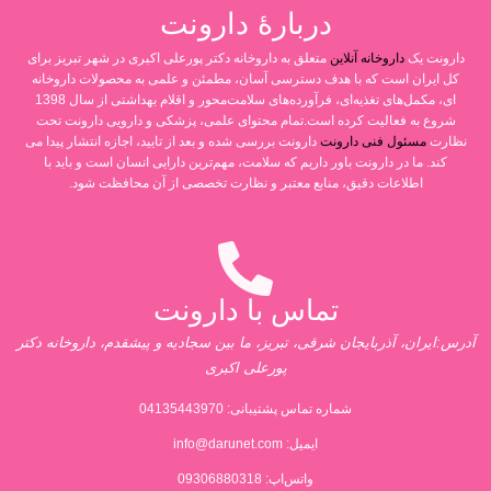
دربارۀ دارونت
دارونت یک
داروخانه آنلاین
متعلق به داروخانه دکتر پورعلی اکبری در شهر تبریز برای
کل ایران است که با هدف دسترسی آسان، مطمئن و علمی به محصولات داروخانه
ای، مکمل‌های تغذیه‌ای، فرآورده‌های سلامت‌محور و اقلام بهداشتی از سال 1398
شروع به فعالیت کرده است.تمام محتوای علمی، پزشکی و دارویی دارونت تحت
نظارت
مسئول فنی دارونت
دارونت بررسی شده و بعد از تایید، اجازه انتشار پیدا می
کند. ما در دارونت باور داریم که سلامت، مهم‌ترین دارایی انسان است و باید با
اطلاعات دقیق، منابع معتبر و نظارت تخصصی از آن محافظت شود.
تماس با دارونت
آدرس:ایران، آذربایجان شرقی، تبریز، ما بین سجادیه و پیشقدم، داروخانه دکتر
پورعلی اکبری
شماره تماس پشتیبانی:
04135443970
ایمیل:
info@darunet.com
واتس‌اپ: 09306880318