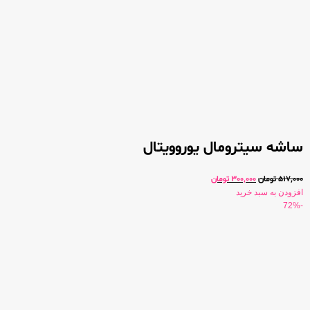
ساشه سیترومال یوروویتال
517,000
تومان
300,000
تومان
افزودن به سبد خرید
-72%