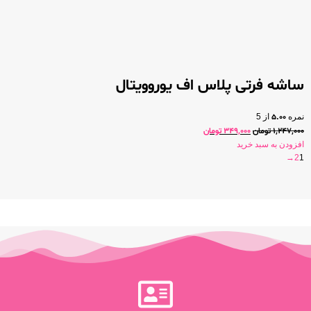
ساشه فرتی پلاس اف یوروویتال
نمره
5.00
از 5
1,247,000
تومان
349,000
تومان
افزودن به سبد خرید
→
2
1