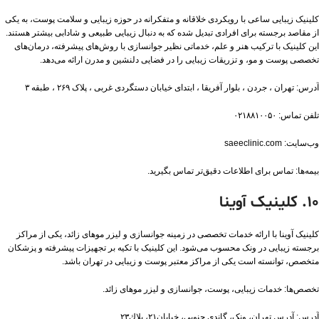
کلینیک زیبایی ساعی با رویکردی خلاقانه و متفکرانه در حوزه زیبایی و سلامت پوست، به یکی
از مقاصد برجسته برای افرادی تبدیل شده که به دنبال زیبایی طبیعی و شادابی بیشتر هستند.
این کلینیک با ترکیب هنر و علم، خدماتی نظیر جوانسازی با روش‌های پیشرفته، درمان‌های
تخصصی پوست و مو، و تزریقات زیبایی را در فضایی دلنشین و مدرن ارائه می‌دهد.
آدرس: تهران ، جردن ، بلوار آفریقا ، ابتدای خیابان دستگردی غربی ، پلاک ۲۶۹ ، طبقه ۳
تلفن تماس: ۰۲۱۸۸۱۰۰۵۰
وب‌سایت: saeeclinic.com
بیمه‌ها: تماس برای اطلاعات دقیق‌تر تماس بگیرید.
۱۰. کلینیک آوینا
کلینیک آوینا با ارائه خدمات تخصصی در زمینه جوانسازی و لیزر موهای زائد، یکی از مراکز
برجسته زیبایی در ونک محسوب می‌شود. این کلینیک با تکیه بر تجهیزات پیشرفته و پزشکان
متخصص، توانسته است یکی از مراکز معتبر پوست و زیبایی در تهران باشد.
تخصص‌ها: خدمات زیبایی، پوست، جوانسازی و لیزر موهای زائد.
آدرس: آدرس تهران، ونک، گاندى جنوبى، خيابان٢١، پلاك٢٣