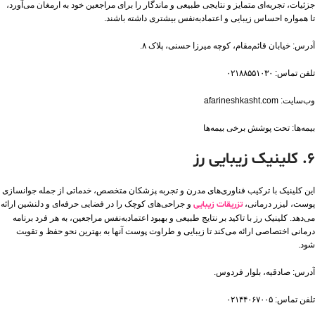
جزئیات، تجربه‌ای متمایز و نتایجی طبیعی و ماندگار را برای مراجعین خود به ارمغان می‌آورد،
تا همواره احساس زیبایی و اعتماد‌به‌نفس بیشتری داشته باشند.
آدرس: خیابان قائم‌مقام، کوچه میرزا حسنی، پلاک ۸.
تلفن تماس: ۰۲۱۸۸۵۵۱۰۳۰
وب‌سایت: afarineshkasht.com
بیمه‌ها: تحت پوشش برخی بیمه‌ها​
۶. کلینیک زیبایی رز
این کلینیک با ترکیب فناوری‌های مدرن و تجربه پزشکان متخصص، خدماتی از جمله جوانسازی
پوست، لیزر درمانی،
تزریقات زیبایی
و جراحی‌های کوچک را در فضایی حرفه‌ای و دلنشین ارائه
می‌دهد. کلینیک رز با تاکید بر نتایج طبیعی و بهبود اعتماد‌به‌نفس مراجعین، به هر فرد برنامه
درمانی اختصاصی ارائه می‌کند تا زیبایی و طراوت پوست آنها به بهترین نحو حفظ و تقویت
شود.
آدرس: صادقیه، بلوار فردوس.
تلفن تماس: ۰۲۱۴۴۰۶۷۰۰۵