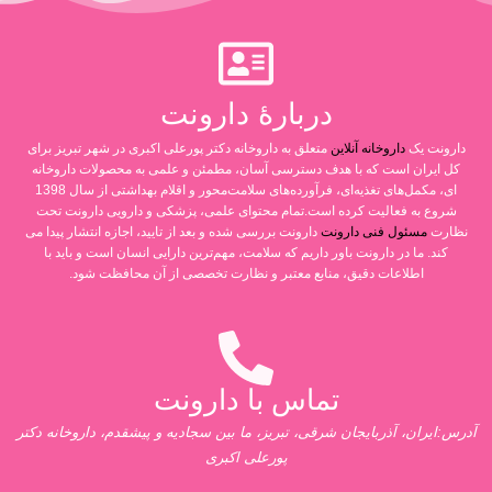
دربارۀ دارونت
دارونت یک
داروخانه آنلاین
متعلق به داروخانه دکتر پورعلی اکبری در شهر تبریز برای
کل ایران است که با هدف دسترسی آسان، مطمئن و علمی به محصولات داروخانه
ای، مکمل‌های تغذیه‌ای، فرآورده‌های سلامت‌محور و اقلام بهداشتی از سال 1398
شروع به فعالیت کرده است.تمام محتوای علمی، پزشکی و دارویی دارونت تحت
نظارت
مسئول فنی دارونت
دارونت بررسی شده و بعد از تایید، اجازه انتشار پیدا می
کند. ما در دارونت باور داریم که سلامت، مهم‌ترین دارایی انسان است و باید با
اطلاعات دقیق، منابع معتبر و نظارت تخصصی از آن محافظت شود.
تماس با دارونت
آدرس:ایران، آذربایجان شرقی، تبریز، ما بین سجادیه و پیشقدم، داروخانه دکتر
پورعلی اکبری