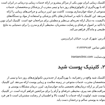
کلینیک زیبایی ایران نوین یکی از مراکز پیشرو در ارائه خدمات زیبایی و درمانی در ایران است
که با بهره‌گیری از تکنولوژی‌های روز دنیا و تیمی مجرب از پزشکان و متخصصان، خدمات
متنوعی از جمله جوان‌سازی پوست، کاشت مو، لیزر درمانی و جراحی‌های زیبایی را ارائه
می‌دهد. این کلینیک با تکیه بر استانداردهای بالای پزشکی و استفاده از مواد و دستگاه‌های
باکیفیت، به دنبال ارائه تجربه‌ای بی‌نظیر و مطمئن برای مراجعان خود است. کلینیک ایران نوین
با تاکید بر اصول حرفه‌ای و رضایت مشتریان، محیطی آرام و مدرن را برای دستیابی به نتایج
طبیعی و ماندگار فراهم می‌کند.
آدرس: شهرک غرب، خیابان ایران‌زمین.
تلفن تماس: ۰۲۱۲۲۲۲۹۱۸۴
وب‌سایت: iranianclinic.com
۲. کلینیک پوست شید
کلینیک شید واقع در زعفرانیه، با بهره‌گیری از جدیدترین تکنولوژی‌های روز دنیا و تیمی از
متخصصان مجرب، خدمات متنوعی در زمینه سلامت و زیبایی پوست ارائه می‌دهد. این کلینیک
با تمرکز بر ارائه درمان‌های تخصصی مانند جوان‌سازی، لیزر، درمان مشکلات پوستی و
مراقبت‌های ضد پیری، محیطی حرفه‌ای و آرام را برای مراجعین فراهم کرده است. در کلینیک
پوست شید، اولویت ارائه خدمات با کیفیت بالا و اطمینان از رضایت مشتریان است تا هر فرد
بتواند به پوستی سالم و درخشان دست یابد.