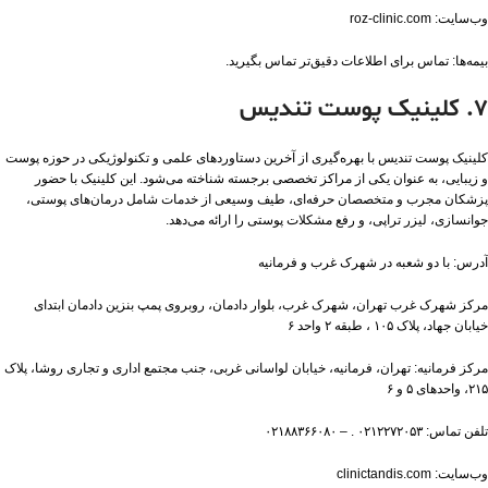
وب‌سایت: roz-clinic.com
بیمه‌ها: تماس برای اطلاعات دقیق‌تر تماس بگیرید.
۷. کلینیک پوست تندیس
کلینیک پوست تندیس با بهره‌گیری از آخرین دستاوردهای علمی و تکنولوژیکی در حوزه پوست
و زیبایی، به عنوان یکی از مراکز تخصصی برجسته شناخته می‌شود. این کلینیک با حضور
پزشکان مجرب و متخصصان حرفه‌ای، طیف وسیعی از خدمات شامل درمان‌های پوستی،
جوانسازی، لیزر تراپی، و رفع مشکلات پوستی را ارائه می‌دهد.
آدرس: با دو شعبه در شهرک غرب و فرمانیه
مرکز شهرک غرب تهران، شهرک غرب، بلوار دادمان، روبروی پمپ بنزین دادمان ابتدای
خیابان جهاد، پلاک ١٠۵ ، طبقه ۲ واحد ۶
مرکز فرمانیه: تهران، فرمانیه، خیابان لواسانی غربی، جنب مجتمع اداری و تجاری روشا، پلاک
۲۱۵، واحدهای ۵ و ۶
تلفن تماس: ۰۲۱۲۲۷۲۰۵۳ . – ٠٢١٨٨٣۶۶٠٨٠
وب‌سایت: clinictandis.com