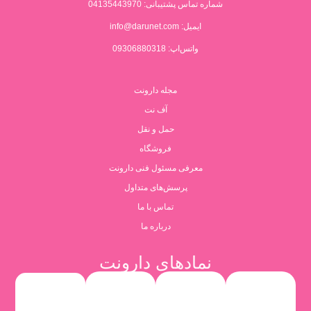
شماره تماس پشتیبانی:
04135443970
ایمیل:
info@darunet.com
واتس‌اپ: 09306880318
مجله دارونت
آف نت
حمل و نقل
فروشگاه
معرفی مسئول فنی دارونت
پرسش‌های متداول
تماس با ما
درباره ما
نمادهای دارونت