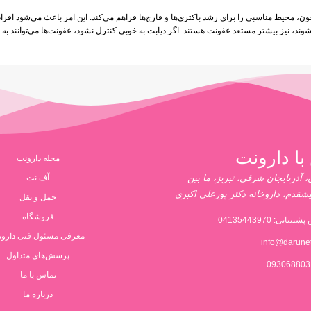
 خون، محیط مناسبی را برای رشد باکتری‌ها و قارچ‌ها فراهم می‌کند. این امر باعث می‌شود افرا
ند، نیز بیشتر مستعد عفونت هستند. اگر دیابت به خوبی کنترل نشود، عفونت‌ها می‌توانند ب
با دارونت
مجله دارونت
 آذربایجان شرقی، تبریز، ما بین
آف نت
یشقدم، داروخانه دکتر پورعلی اکبری
حمل و نقل
فروشگاه
پشتیبانی:
04135443970
معرفی مسئول فنی دارو
info@darune
پرسش‌های متداول
تماس با ما
درباره ما