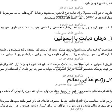
عمل خاص خود را دارند.
شامپو ضد ریزش
داروهای خوراکی معمولاً برای دیابت نوع 2 تجویز می‌شوند و شام
شامپو ضد شپش
مهارکننده‌های DPP-4 و مهارکننده‌های SGLT2 می‌شوند.
شامپو ضد شوره
انتخاب نوع دارو و دوز آن، توسط پزشک متخصص بر اساس نوع دیابت، شدت بیماری، سن بیمار
شامپو فاقد سولفات
1_ درمان دیابت با انسولین
شامپو کراتینه
شامپو موی خشک
اندازه کافی انسولین تولید نمی‌کند یا به آن مقاوم می‌شود. در این شرایط، تزریق انسولین به 
شامپو موی چرب
تزریق انسولین به افراد مبتلا به دیابت کمک می‌کند تا سطح قند خون خود را کنترل کنند و از 
شامپو موی رنگ شده
بر عهده پزشک متخصص است. تزریق انسولین می‌تواند به صورت زیر جلدی (با استفاده از سرنگ ی
شامپو موی فر
2_ رژیم غذایی سالم
شامپو موی معمولی
با انتخاب غذاهای مناسب و تنظیم اندازه وعده‌ها، می‌توان سطح قند خون را پایدار نگه داشت 
تقویت و شادابی مو
سرم مو
رژیم غذایی مناسب برای افراد دیابتی شامل مصرف غذاهای غنی از فیبر مانند میوه‌ها، سبزیج
و چربی‌های سالم مانند روغن زیتون و آووکادو نیز برای کنترل دیابت اهمیت دارد. از سوی دی
روغن مو