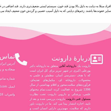
افراد مبتلا به دیابت به دلیل بالا بودن قند خون، سیستم ایمنی ضعیف‌تری دارند. قند اضافی در
سایر عفونت‌ها باشند. زخم‌های دیابتی که به دلیل آسیب عصبی و گردش خون ضعیف ایجاد می‌شو
تماس 
دربارۀ دارونت
آدرس:ایران،
دارونت یک
داروخانه آنلاین
متعلق به داروخانه دکتر
سجادیه و پ
پورعلی اکبری در شهر تبریز برای کل ایران است
که با هدف دسترسی آسان، مطمئن و علمی به
شماره تماس 
محصولات داروخانه ای، مکمل‌های تغذیه‌ای،
فرآورده‌های سلامت‌محور و اقلام بهداشتی از سال
ایمیل:
t.com
1398 شروع به فعالیت کرده است.تمام محتوای
علمی، پزشکی و دارویی دارونت تحت نظارت
واتس‌اپ: 09306880318
مسئول فنی دارونت
دارونت بررسی شده و بعد از
تایید، اجازه انتشار پیدا می کند. ما در دارونت باور
داریم که سلامت، مهم‌ترین دارایی انسان است و