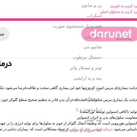
پن و صابون
رد کردن به ناوبری
رد کردن به محتوای اصلی
اسکراب
فوم و ژل شستشوی صورت
شیر پاکن
شامپو بدن
دستمال مرطوب
درما
تونر و میسلار واتر
پنبه و پد آرایشی
دیابت بیماری‌ای مزمن است که نه تنها خود این بیماری گاهی سخت و طاقت‌فرسا می‌شود، بلکه ع
دور چشم
ترمیم کننده پوست
دیابت یک بیماری مزمن متابولیکی است که در آن بدن قادر به تنظیم صحیح سطح گلوکز خون نیس
ترک دست و پا
تولید ناکافی انسولین توسط لوزالمعده
مقاومت سلول‌های بدن به اثرات انسولین
ضد جوش
انسولین هورمونی است که وظیفه انتقال گلوکز از خون به سلول‌ها برای تولید انرژی را بر عهد
نابینایی می‌شود.
درمان قطعی زخم پای دیابتی
از جمله مشکلاتی است که بیماران دیابتی در ص
ضد چروک و جوان کننده