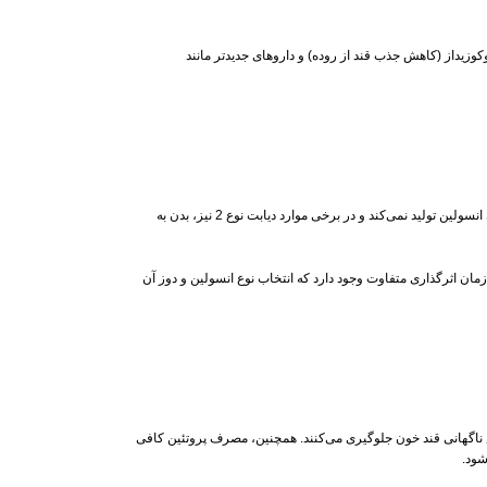
ای آلفا گلوکوزیداز (کاهش جذب قند از روده) و داروهای جدیدتر مانند
همانطور که قبلا بیان شد، انسولین هورمونی است که توسط لوزالمعده تولید می‌شود و وظیفه انتقال گلوکز (قند خون) از خون به سلول‌ها را بر عهده دارد. در دیابت نوع 1، بدن به هیچ عنوان انسولین تولید نمی‌کند و در برخی موارد دیابت نوع 2 نیز، بدن به
مان اثرگذاری متفاوت وجود دارد که انتخاب نوع انسولین و دوز آن
 ناگهانی قند خون جلوگیری می‌کنند. همچنین، مصرف پروتئین کافی
شود.