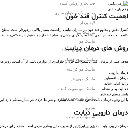
ضد لک و روشن کننده
زخم پای دیابتی
ضد چروک و جوان سازی
اهمیت کنترل قند خون
لایه بردار
کنترل دقیق و مداوم قند خون در بیماران دیابتی از اهمیت بسیار بالایی برخوردار است. سطح 
مراقبت مو
کلیه‌ها، مشکلات چشمی، ابتلا به زخم پای دیابتی و قطع عضو از جمله عوارض طولانی‌مدت عد
ماسک مو
روش های درمان دیابت
ماسک موی رنگ شده
ماسک موی خشک
هدف اصلی از درمان، کنترل سطح قند خون و جلوگیری از عوارض ناشی از آن است. روش‌های ا
ماسک مو کراتینه
درمان دارویی
درمان با انسولین
ماسک موی فر
رژیم غذایی سالم
ماسک مو تقویت کننده
فعالیت بدنی منظم
پایش منظم قند خون
ماسک مو حجم دهنده
با این وجود، درمان دیابت به نوع دیابت، شدت بیماری و شرایط فردی هر بیمار بستگی دارد.
شامپو
درمان دارویی دیابت
شامپو حجم دهنده
درمان دارویی دیابت، بخشی جدایی‌ناپذیر از مدیریت این بیماری مزمن است. هدف از این درمان
شامپو رنگی