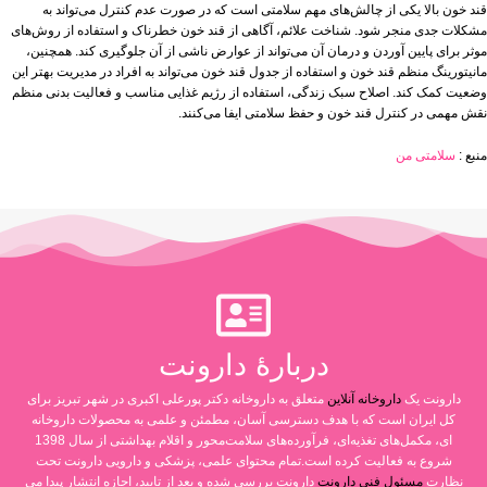
قند خون بالا یکی از چالش‌های مهم سلامتی است که در صورت عدم کنترل می‌تواند به
مشکلات جدی منجر شود. شناخت علائم، آگاهی از قند خون خطرناک و استفاده از روش‌های
موثر برای پایین آوردن و درمان آن می‌تواند از عوارض ناشی از آن جلوگیری کند. همچنین،
مانیتورینگ منظم قند خون و استفاده از جدول قند خون می‌تواند به افراد در مدیریت بهتر این
وضعیت کمک کند. اصلاح سبک زندگی، استفاده از رژیم غذایی مناسب و فعالیت بدنی منظم
نقش مهمی در کنترل قند خون و حفظ سلامتی ایفا می‌کنند.
منبع :
سلامتی من
دربارۀ دارونت
دارونت یک
داروخانه آنلاین
متعلق به داروخانه دکتر پورعلی اکبری در شهر تبریز برای
کل ایران است که با هدف دسترسی آسان، مطمئن و علمی به محصولات داروخانه
ای، مکمل‌های تغذیه‌ای، فرآورده‌های سلامت‌محور و اقلام بهداشتی از سال 1398
شروع به فعالیت کرده است.تمام محتوای علمی، پزشکی و دارویی دارونت تحت
نظارت
مسئول فنی دارونت
دارونت بررسی شده و بعد از تایید، اجازه انتشار پیدا می