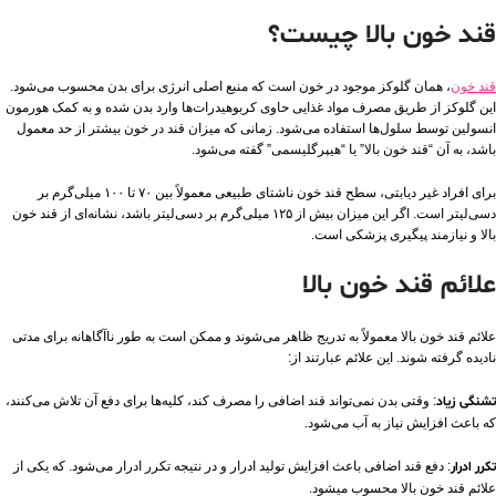
قند خون بالا چیست؟
قند خون
، همان گلوکز موجود در خون است که منبع اصلی انرژی برای بدن محسوب می‌شود.
این گلوکز از طریق مصرف مواد غذایی حاوی کربوهیدرات‌ها وارد بدن شده و به کمک هورمون
انسولین توسط سلول‌ها استفاده می‌شود. زمانی که میزان قند در خون بیشتر از حد معمول
باشد، به آن “قند خون بالا” یا “هیپرگلیسمی” گفته می‌شود.
برای افراد غیر دیابتی، سطح قند خون ناشتای طبیعی معمولاً بین ۷۰ تا ۱۰۰ میلی‌گرم بر
دسی‌لیتر است. اگر این میزان بیش از ۱۲۵ میلی‌گرم بر دسی‌لیتر باشد، نشانه‌ای از قند خون
بالا و نیازمند پیگیری پزشکی است.
علائم قند خون بالا
علائم قند خون بالا معمولاً به تدریج ظاهر می‌شوند و ممکن است به طور ناآگاهانه برای مدتی
نادیده گرفته شوند. این علائم عبارتند از:
تشنگی زیاد
: وقتی بدن نمی‌تواند قند اضافی را مصرف کند، کلیه‌ها برای دفع آن تلاش می‌کنند،
که باعث افزایش نیاز به آب می‌شود.
تکرر ادرار
: دفع قند اضافی باعث افزایش تولید ادرار و در نتیجه تکرر ادرار می‌شود. که یکی از
علائم قند خون بالا محسوب میشود.