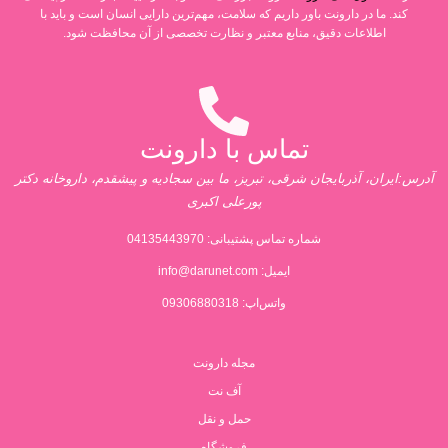
کند. ما در دارونت باور داریم که سلامت، مهم‌ترین دارایی انسان است و باید با
اطلاعات دقیق، منابع معتبر و نظارت تخصصی از آن محافظت شود.
تماس با دارونت
آدرس:ایران، آذربایجان شرقی، تبریز، ما بین سجادیه و پیشقدم، داروخانه دکتر
پورعلی اکبری
شماره تماس پشتیبانی:
04135443970
ایمیل:
info@darunet.com
واتس‌اپ: 09306880318
مجله دارونت
آف نت
حمل و نقل
فروشگاه