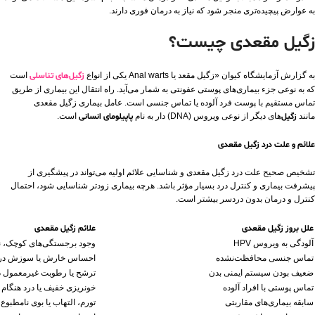
به عوارض پیچیده‌تری منجر شود که نیاز به درمان فوری دارند.
زگیل مقعدی چیست؟
به گزارش آزمایشگاه کیوان «زگیل مقعد یا Anal warts یکی از انواع
زگیل‌های تناسلی
است
که به نوعی جزء بیماری‌های پوستی عفونتی به شمار می‌آید. راه انتقال این بیماری از طریق
تماس مستقیم با پوست فرد آلوده یا تماس جنسی است. عامل بیماری زگیل مقعدی
مانند
زگیل‌
های دیگر از نوعی ویروس (DNA) دار به نام
پاپیلومای انسانی
است.
علائم و علت درد زگیل مقعدی
تشخیص صحیح علت درد زگیل مقعدی و شناسایی علائم اولیه می‌تواند در پیشگیری از
پیشرفت بیماری و کنترل درد بسیار مؤثر باشد. هرچه بیماری زودتر شناسایی شود، احتمال
کنترل و درمان بدون دردسر بیشتر است.
علل بروز زگیل مقعدی
علائم زگیل مقعدی
آلودگی به ویروس HPV
وجود برجستگی‌های کوچک، نر
تماس جنسی محافظت‌نشده
احساس خارش یا سوزش در 
ضعیف بودن سیستم ایمنی بدن
ترشح یا رطوبت غیرمعمول د
تماس پوستی با افراد آلوده
خونریزی خفیف یا درد هنگام 
سابقه بیماری‌های مقاربتی
تورم، التهاب یا بوی نامطبوع 