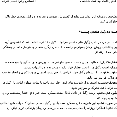
عدم رعایت بهداشت شخصی
احساس وجود جسم خارجی در
تشخیص به‌موقع این علائم می ‌تواند از گسترش عفونت و تجربه درد زگیل مقعدی خطرناک
جلوگیری کند.
علت درد زگیل مقعدی چیست؟
احساس درد در ناحیه زگیل‌ های مقعدی می‌تواند دلایل مختلفی داشته باشد که تشخیص آن‌ها
برای انتخاب روش درمان بسیار مهم است. علت درد زگیل مقعدی به عوامل متعددی بستگی
دارد که عبارتند از:
فشار مکانیکی
: فعالیت‌ هایی مانند نشستن طولانی‌مدت، ورزش ‌های سنگین یا دفع سخت،
ممکن است زگیل ‌ها را تحت فشار قرار داده و منجر به درد و التهاب شوند.
عفونت ثانویه:
اگر سطح زگیل دچار خراش یا زخم شود، احتمال ورود باکتری و ایجاد عفونت
دردناک افزایش می ‌یابد.
تحریک پوستی:
استفاده از شوینده‌ های قوی، خاراندن ناحیه یا تماس مداوم لباس با زگیل‌ ها،
می‌تواند باعث تحریک و سوزش شود.
زگیل ‌های داخلی
: رشد زگیل در داخل کانال مقعد ممکن است حین دفع، فشار مستقیم و درد
شدیدی ایجاد کند.
در صورت تشدید این شرایط، فرد ممکن است با درد زگیل مقعدی خطرناک مواجه شود؛ حالتی
که نه‌تنها عملکرد روزانه را مختل می‌کند، بلکه به بررسی و درمان پزشکی فوری نیاز دارد.