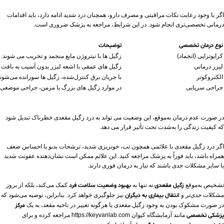
اگر با وجود رعایت نکات مراقبتی و مصرف دارو، همچنان درد شدید ادامه دارد، باید اقدامات
درمانی تخصصی‌تری انجام شود. در این شرایط، مراجعه به پزشک ضروری است.
نوع درمان تخصصی
توضیحات
کرایوتراپی (انجماد)
زگیل ‌ها با نیتروژن مایع منجمد و تخریب می‌ شوند.
لیزر درمانی
زگیل‌ های عمقی با اشعه لیزر بدون آسیب به بافت
الکتروکوتر
با جریان برق کنترل‌شده، زگیل‌ ها سوزانده می‌شوند
جراحی سرپایی
در موارد زگیل ‌های بزرگ یا مزمن، جراحی موضعی ب
در صورت عدم درمان به‌موقع، این وضعیت می ‌تواند به درد زگیل مقعدی خطرناک تبدیل شود
که کیفیت زندگی را به‌شدت تحت تأثیر قرار می ‌دهد.
اگر درد زگیل مقعدی با علائمی همچون تب، خونریزی شدید، ترشحات بدبو یا احساس ضعف
همراه باشد، باید فوراً به پزشک مراجعه کنید. این علائم ممکن است نشان‌دهنده عفونت شدید
یا سایر مشکلات جدی باشند که نیاز به درمان فوری دارند.
تشخیص به‌موقع
زگیل مقعدی
نه تنها به
بهبود وضعیت سلامت فرد
کمک می‌کند، بلکه از بروز
مشکلات جدی‌تر و
انتقال بیماری به دیگران
نیز جلوگیری خواهد کرد. بنابراین، توصیه می‌شود که
در صورت مشکوک بودن به وجود زگیل مقعدی یا هرگونه تغییر در ناحیه مقعد، به یک
مرکز
پزشکی تخصصی
مانند آزمایشگاه کیوان https://keyvanlab.com مراجعه کرده و برای