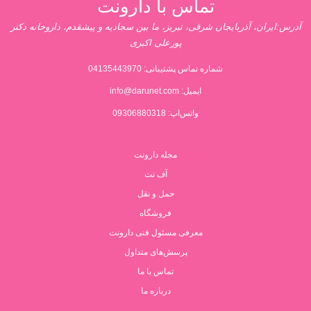
تماس با دارونت
آدرس:ایران، آذربایجان شرقی، تبریز، ما بین سجادیه و پیشقدم، داروخانه دکتر
پورعلی اکبری
شماره تماس پشتیبانی:
04135443970
ایمیل:
info@darunet.com
واتس‌اپ: 09306880318
مجله دارونت
آف نت
حمل و نقل
فروشگاه
معرفی مسئول فنی دارونت
پرسش‌های متداول
تماس با ما
درباره ما