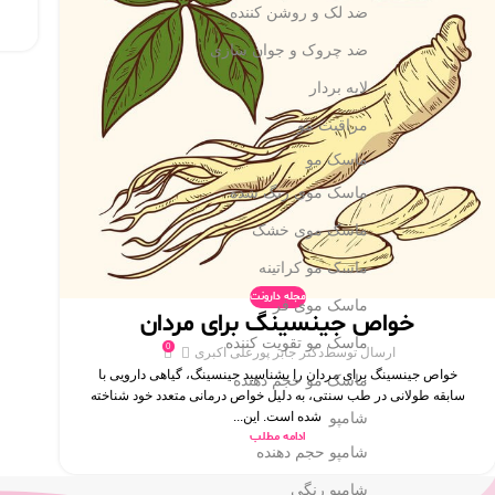
ضد لک و روشن کننده
ضد چروک و جوان سازی
لایه بردار
مراقبت مو
ماسک مو
ماسک موی رنگ شده
ماسک موی خشک
ماسک مو کراتینه
مجله دارونت
ماسک موی فر
خواص جینسینگ برای مردان
ماسک مو تقویت کننده
0
ارسال توسط
دکتر جابر پورعلی اکبری
خواص جینسینگ برای مردان را بشناسید جینسینگ، گیاهی دارویی با
ماسک مو حجم دهنده
سابقه طولانی در طب سنتی، به دلیل خواص درمانی متعدد خود شناخته
شده است. این...
شامپو
ادامه مطلب
شامپو حجم دهنده
شامپو رنگی