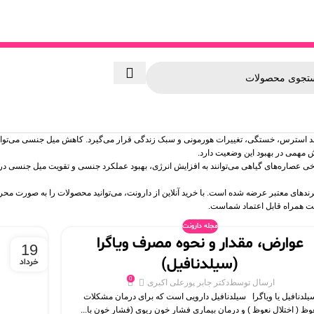
 استرس، خستگی، تغییرات هورمونی و سبک زندگی قرار می‌گیرد. کاهش میل جنسی می‌تواند ب
ش مهمی در بهبود این وضعیت دارد.
ی تقویت میل جنسی با ترکیباتی مانند جینسینگ، ماکا، زینک، ویتامین‌های گروه B و برخی عصاره‌های گیاهی می‌توانند به افزایش انرژی، بهبود عم
برندهای معتبر عرضه شده است. با خرید آنلاین از دارونت، می‌توانید محصولات را به‌ صورت 
ونت همراه قابل اعتماد شماست.
مجله دارونت
عوارض، مقدار و نحوه مصرف ویاگرا
19
(سیلدنافیل)
خرداد
0
ارسال توسط
دکتر جابر پورعلی اکبری
یلدنافیل یا ویاگرا سیلدنافیل دارویی است که برای درمان مشکلات
وظ ( اختلال نعوظ ) و درمان بیماری فشار خون ریوی (فشار خون با...