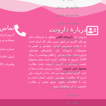
شامپو ضد ریزش
شامپو ضد شپش
شامپو ضد شوره
تماس 
دربارۀ دارونت
شامپو فاقد سولفات
آدرس:ایران،
دارونت یک
داروخانه آنلاین
متعلق به داروخانه دکتر
شامپو کراتینه
سجادیه و پ
پورعلی اکبری در شهر تبریز برای کل ایران است
که با هدف دسترسی آسان، مطمئن و علمی به
شامپو موی خشک
شماره تماس 
محصولات داروخانه ای، مکمل‌های تغذیه‌ای،
شامپو موی چرب
فرآورده‌های سلامت‌محور و اقلام بهداشتی از سال
ایمیل:
t.com
1398 شروع به فعالیت کرده است.تمام محتوای
شامپو موی رنگ شده
علمی، پزشکی و دارویی دارونت تحت نظارت
واتس‌اپ: 09306880318
مسئول فنی دارونت
دارونت بررسی شده و بعد از
شامپو موی فر
تایید، اجازه انتشار پیدا می کند. ما در دارونت باور
داریم که سلامت، مهم‌ترین دارایی انسان است و
شامپو موی معمولی
باید با اطلاعات دقیق، منابع معتبر و نظارت
تخصصی از آن محافظت شود.
تقویت و شادابی مو
سرم مو
روغن مو