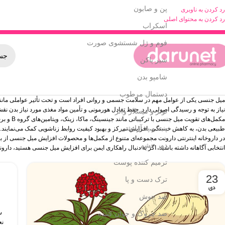
پن و صابون
رد کردن به ناوبری
رد کردن به محتوای اصلی
اسکراب
فوم و ژل شستشوی صورت
شیر پاکن
شامپو بدن
دستمال مرطوب
میل جنسی یکی از عوامل مهم در سلامت جسمی و روانی افراد است و تحت تأثیر عواملی مانند
نیاز به توجه و رسیدگی اصولی دارد. حفظ تعادل هورمونی و تأمین مواد مغذی مورد نیاز بدن نق
تونر و میسلار واتر
مکمل‌ها
پنبه و پد آرایشی
طبیعی بدن، به کاهش خستگی، افزایش تمرکز و بهبود کیفیت روابط زناشویی کمک می‌نمایند.
در داروخانه اینترنتی دارونت مجموعه‌ای متنوع از مکمل‌ها و محصولات افزایش میل جنسی از 
دور چشم
انتخابی آگاهانه داشته باشید. اگر به‌ دنبال راهکاری ایمن برای افزایش میل جنسی هستید، دار
ترمیم کننده پوست
23
ترک دست و پا
دی
ضد جوش
س
ضد چروک و جوان کننده
نع