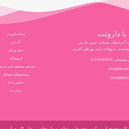
با دارونت
مجله دارونت
 آذربایجان شرقی، تبریز، ما بین
آف نت
یشقدم، داروخانه دکتر پورعلی اکبری
حمل و نقل
فروشگاه
پشتیبانی:
04135443970
معرفی مسئول فنی دارو
info@darune
پرسش‌های متداول
تماس با ما
درباره ما
کلیه حقوق این سایت محفوظ و متعلق به داروخانه پورعلی اکبری است.