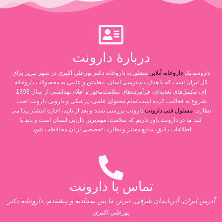
دربارۀ دارونت
دارونت یک
داروخانه آنلاین
متعلق به داروخانه دکتر پورعلی اکبری در شهر تبریز برای
کل ایران است که با هدف دسترسی آسان، مطمئن و علمی به محصولات داروخانه
ای، مکمل‌های تغذیه‌ای، فرآورده‌های سلامت‌محور و اقلام بهداشتی از سال 1398
شروع به فعالیت کرده است.تمام محتوای علمی، پزشکی و دارویی دارونت تحت
نظارت
مسئول فنی دارونت
دارونت بررسی شده و بعد از تایید، اجازه انتشار پیدا می
کند. ما در دارونت باور داریم که سلامت، مهم‌ترین دارایی انسان است و باید با
اطلاعات دقیق، منابع معتبر و نظارت تخصصی از آن محافظت شود.
تماس با دارونت
آدرس:ایران، آذربایجان شرقی، تبریز، ما بین سجادیه و پیشقدم، داروخانه دکتر
پورعلی اکبری