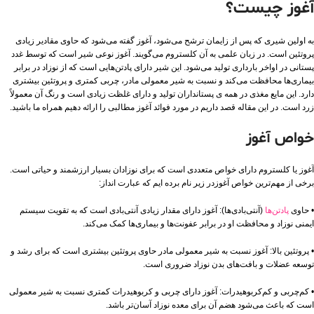
آغوز چیست؟
به اولین شیری که پس از زایمان ترشح می‌شود، آغوز گفته می‌شود که حاوی مقادیر زیادی
پروتئین است. در زبان علمی به آن کلستروم می‌گویند. آغوز نوعی شیر است که توسط غدد
پستانی در اواخر بارداری تولید می‌شود. این شیر دارای پادتن‌هایی است که از نوزاد در برابر
بیماری‌ها محافظت می‌کند و نسبت به شیر معمولی مادر، چربی کمتری و پروتئین بیشتری
دارد. این مایع مغذی در همه ی پستانداران تولید و دارای غلظت زیادی است و رنگ آن معمولاً
زرد است. در این مقاله قصد داریم در مورد فوائد آغوز مطالبی را ارائه دهیم همراه ما باشید.
خواص آغوز
آغوز یا کلستروم دارای خواص متعددی است که برای نوزادان بسیار ارزشمند و حیاتی است.
برخی از مهم‌ترین خواص آغوزدر زیر نام برده ایم که عبارت انداز:
• حاوی
پادتن‌ها
(آنتی‌بادی‌ها): آغوز دارای مقدار زیادی آنتی‌بادی است که به تقویت سیستم
ایمنی نوزاد و محافظت او در برابر عفونت‌ها و بیماری‌ها کمک می‌کند.
• پروتئین بالا: آغوز نسبت به شیر معمولی مادر حاوی پروتئین بیشتری است که برای رشد و
توسعه عضلات و بافت‌های بدن نوزاد ضروری است.
• کم‌چربی و کم‌کربوهیدرات: آغوز دارای چربی و کربوهیدرات کمتری نسبت به شیر معمولی
است که باعث می‌شود هضم آن برای معده نوزاد آسان‌تر باشد.