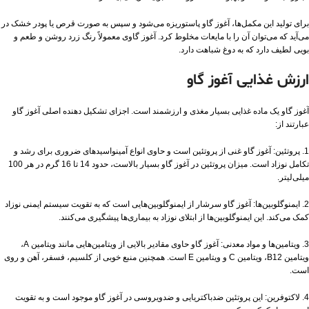
برای تولید این مکمل‌ها، آغوز گاو پاستوریزه می‌شود و سپس به صورت قرص یا پودر خشک در
می‌آید که می‌توان آن را با مایعات مخلوط کرد. آغوز گاوی معمولاً رنگ زرد روشن و طعم و
بویی لطیف دارد که به دوغ شباهت دارد.
ارزش غذایی آغوز گاو
آغوز گاو یک ماده غذایی بسیار مغذی و ارزشمند است. اجزای تشکیل دهنده اصلی آغوز گاو
عبارتند از:
1. پروتئین: آغوز گاو غنی از پروتئین است و حاوی انواع آمینواسیدهای ضروری برای رشد و
تکامل نوزاد است. میزان پروتئین در آغوز گاو بسیار بالاست، حدود 14 تا 16 گرم در هر 100
میلی‌لیتر.
2. ایمنوگلوبین‌ها: آغوز گاو سرشار از ایمنوگلوبین‌هایی است که به تقویت سیستم ایمنی نوزاد
کمک می‌کند. این ایمنوگلوبین‌ها از ابتلای نوزاد به بیماری‌ها پیشگیری می‌کنند.
3. ویتامین‌ها و مواد معدنی: آغوز گاو حاوی مقادیر بالایی از ویتامین‌هایی مانند ویتامین A،
ویتامین B12، ویتامین C و ویتامین E است. همچنین منبع خوبی از کلسیم، فسفر، آهن و روی
است.
4. لاکتوفرین: این پروتئین ضدباکتریایی و ضدویروسی در آغوز گاو موجود است و به تقویت