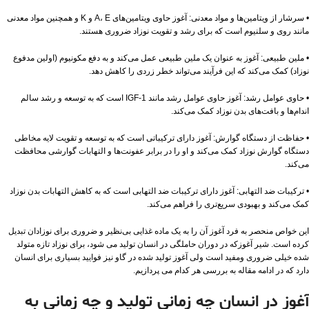
• سرشار از ویتامین‌ها و مواد معدنی: آغوز حاوی ویتامین‌های A، E و K و همچنین مواد معدنی
مانند روی و سلنیوم است که برای رشد و تقویت نوزاد ضروری هستند.
• ملین طبیعی: آغوز به عنوان یک ملین طبیعی عمل می‌کند و به دفع مکونیوم (اولین مدفوع
نوزاد) کمک می‌کند که این فرآیند می‌تواند خطر زردی را کاهش دهد.
• حاوی عوامل رشد: آغوز حاوی عوامل رشد مانند IGF-1 است که به توسعه و رشد سالم
اندام‌ها و بافت‌های بدن نوزاد کمک می‌کند.
• حفاظت از دستگاه گوارش: آغوز دارای ترکیباتی است که به توسعه و تقویت لایه مخاطی
دستگاه گوارش نوزاد کمک می‌کند و او را در برابر عفونت‌ها و التهابات گوارشی محافظت
می‌کند.
• ترکیبات ضد التهابی: آغوز دارای ترکیبات ضد التهابی است که به کاهش التهابات بدن نوزاد
کمک می‌کند و بهبودی سریع‌تری را فراهم می‌کند.
این خواص منحصر به فرد آغوز آن را به یک ماده غذایی بی‌نظیر و ضروری برای نوزادان تبدیل
کرده است. شیر آغوزکه در دوران حاملگی در انسان تولید می شود، برای نوزاد تازه متولد
شده خیلی ضروری ومفید است ولی آغوز تولید شده در گاو نیز فوایید بسیاری برای انسان
دارد که در ادامه مقاله به بررسی هر کدام می پردازیم.
آغوز در انسان چه زمانی تولید و چه زمانی به