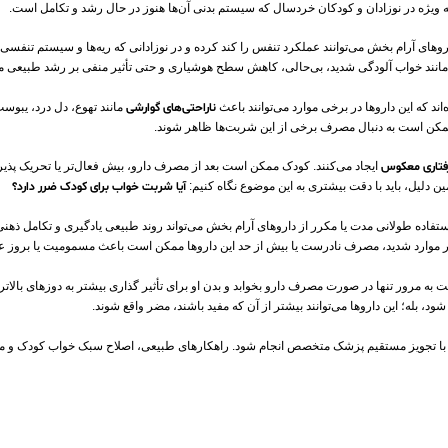
‌ ویژه در نوزادان و کودکان خردسال که سیستم بدنی آن‌ها هنوز در حال رشد و تکامل است.
های آرام‌ بخش می‌توانند عملکرد تنفس را کند کرده و در نوزادانی که ریه‌ها و سیستم تنفسی آ
مانند خواب‌ آلودگی شدید، بی‌حالی، کاهش سطح هوشیاری و حتی تأثیر منفی بر رشد طبیعی م
ند که این داروها در برخی موارد می‌توانند باعث
ناراحتی‌های گوارشی
مانند تهوع، دل‌ درد، یبوس
ممکن است به دنبال مصرف برخی از این شربت‌ها ظاهر شوند.
فتاری معکوس
ایجاد می‌کنند. کودک ممکن است بعد از مصرف دارو، بیش‌ فعال‌تر یا تحریک‌ پذیر
مین دلیل، باید با دقت بیشتری به این موضوع نگاه کنیم:
آیا شربت خواب برای کودک ضرر دارد؟
تفاده طولانی‌ مدت یا مکرر از داروهای آرام‌ بخش می‌تواند روند طبیعی یادگیری و تکامل ذهن
 موارد شدید، مصرف نادرست یا بیش‌ از حد این داروها ممکن است باعث مسمومیت یا بروز علا
مرور تنها در صورت مصرف دارو بخوابد و بدن او برای تأثیر گذاری بیشتر به دوزهای بالاتر نیاز 
له؛ این داروها می‌توانند بیشتر از آن‌ که مفید باشند، مضر واقع شوند.
و با تجویز مستقیم پزشک متخصص انجام شود. راهکارهای طبیعی، اصلاح سبک خواب کودک و م