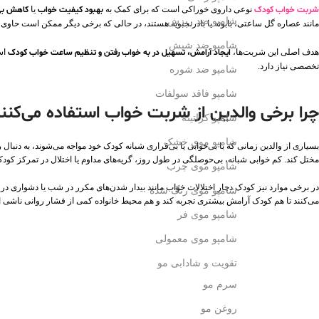
شربت خواب کودک
نوعی داروی خوراکی است که برای کمک به
بهبود کیفیت خواب
یا
کاهش بی‌
شامپو ضد ریزش
مانند عصاره گل ساعتی، بابونه یا بادرنجبویه هستند، در حالی که برخی دیگر ممکن است حاوی تر
شامپو ضد شپش
هدف اصلی این شربت‌ها،
ایجاد آرامش، تسهیل در به خواب رفتن و تنظیم ساعت خواب کودک
است
تخصصی نیاز دارد.
شامپو ضد شوره
شامپو فاقد سولفات
چرا برخی والدین از شربت خواب استفاده می‌کنن
شامپو کراتینه
شامپو موی خشک
بسیاری از والدین زمانی که با بی‌خوابی یا بی‌قراری شبانه کودک خود مواجه می‌شوند، به‌ دنبال ر
مختل کند. کم‌ خوابی شبانه، بی‌حوصلگی در طول روز، گریه‌های مداوم یا اختلال در تمرکز کود
شامپو موی چرب
در برخی موارد نیز کودک دچار اختلالات خواب مانند بیدار شدن‌های مکرر در شب یا دشواری در
شامپو موی رنگ شده
می‌کنند تا هم کودک آرامش بیشتری تجربه کند و هم محیط خانواده کمی از فشار روانی ناشی ا
شامپو موی فر
شامپو موی معمولی
تقویت و شادابی مو
سرم مو
روغن مو