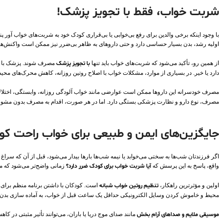
شربت خواب، فقط با تجویز پزشک!
با وجود اینکه برخی والدین برای رفع بی‌خوابی یا بی‌قراری کودک خود به شربت‌های خواب‌ آور
اولیه رشد، بدن بسیار حساسی دارد و حتی داروهای به ظاهر بی‌ضرر نیز ممکن است واکنش‌های 
از همین‌ رو، تأکید می‌شود که شربت‌های خواب باید تنها
با تجویز پزشک
مصرف شوند. پزشک با برر
دارد یا خیر. در بسیاری از موارد، مشکلات خواب با اصلاح روتین روزانه، کاهش محرک‌های محیط
مصرف خودسرانه این داروها ممکن است عوارضی مانند خواب‌ آلودگی روزانه، وابستگی، اختلالات
مصرف، نوع دارو و نظارت پزشکی بستگی دارد. اما در هر صورت، اقدام به مصرف بدون مشو
جایگزین‌های ایمن و طبیعی برای خواب راحت ک
اگر فرزندتان شب‌ها به سختی می‌خوابد یا نیمه‌ شب‌ها بارها بیدار می‌شود، قبل از آن‌ که س
واقع، پاسخ به این پرسش که
آیا شربت خواب برای کودک ضرر دارد؟
زمانی واضح‌تر می‌شود که مت
اولین و مؤثرترین راهکار،
تنظیم روتین خواب شبانه
است. کودکان با داشتن برنامه منظم برای خو
محیط و خاموش‌ کردن وسایل الکترونیکی حداقل یک ساعت قبل از خواب، به آماده‌ سازی بدن 
موسیقی ملایم و صداهای آرام‌ بخش
مانند صدای موج دریا یا باران، می‌توانند تأثیر مثبتی در