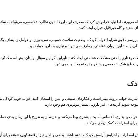
 پناه می‌برند، اما نباید فراموش کرد که مصرف این داروها بدون نظارت تخصصی، می‌تواند به س
شدید و گاه غیرقابل جبران ایجاد کنند.
سی دقیق شرایط خواب کودک، وضعیت سلامت عمومی، سن، وزن، و عوامل زمینه‌ای دیگر، می‌تو
ی، یا مشاوره روان‌ شناختی برطرف می‌شوند و نیازی به دارو نخواهد بود.
 رفتاری یا حتی مشکلات شناختی ایجاد کند. بنابراین اگر این سؤال برایتان پیش آمده که
آیا
رت با پزشک، تصمیمی پرخطر و ناپخته محسوب می‌شود.
ودک
راغ شربت خواب بروید، بهتر است راهکارهای طبیعی و ایمن را امتحان کنید. خواب خوب کودک، ن
وجه شویم گزینه‌های غیر دارویی بسیار مؤثرتری هم وجود دارد.
اب و بیداری، احساس امنیت بیشتری پیدا می‌کنند و بدن‌شان به‌ تدریج با این زمان‌ بندی هما
برای استراحت کمک زیادی می‌کند.
 کاهش اضطراب و افزایش آرامش کودک داشته باشند. بعضی والدین نیز از
قصه‌ گویی شبانه
برای آر