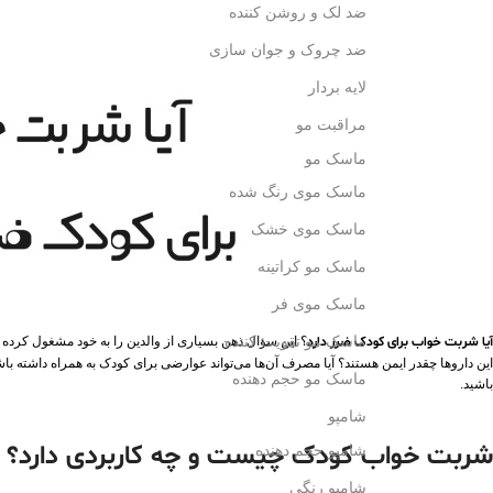
ضد لک و روشن کننده
ضد چروک و جوان سازی
لایه بردار
مراقبت مو
ماسک مو
ماسک موی رنگ شده
ماسک موی خشک
ماسک مو کراتینه
ماسک موی فر
ماسک مو تقویت کننده
آیا شربت خواب برای کودک ضرر دارد
؟ این سؤال ذهن بسیاری از والدین را به خود مشغول کرده ا
این داروها چقدر ایمن هستند؟ آیا مصرف آن‌ها می‌تواند عوارضی برای کودک به‌ همراه داشته ب
ماسک مو حجم دهنده
باشید.
شامپو
شربت خواب کودک چیست و چه کاربردی دارد؟
شامپو حجم دهنده
شامپو رنگی