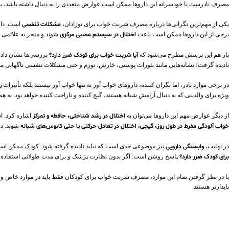
مصرف نادرست یا خودسرانه این داروها ممکن است عوارض متعددی را به‌ دنبال داشته باشد، به
یکی از مهم‌ترین نگرانی‌ها درباره مصرف شربت خواب برای نوزادان،
مشکلات تنفسی
است. دارو
برخی از این داروها ممکن است باعث
اختلال در سیستم عصبی مرکزی
شوند و منجر به علائمی 
باز هم این پرسش مطرح می‌شود که
آیا شربت خواب برای کودک ضرر دارد؟
بررسی‌ها نشان داده‌ا
نادیده گرفت؛ نشانه‌هایی مانند بثورات پوستی، خارش، تورم و حتی مشکلات تنفسی ناگهانی 
در برخی موارد نادر، اما نگران‌ کننده، داروهای خواب‌ آور نه‌ تنها خواب‌ آور نیستند بلکه تأثیرات
ر
ویژه برای والدینی که به دنبال آرامش شبانه هستند، گیج‌ کننده و ناراحت‌ کننده خواهد بود. به ه
از دیگر عوارض مهم این داروها می‌توان به
اختلال در رشد شناختی، حافظه و تمرکز
اشاره کرد. اس
خواب‌ آلودگی مفرط در طول روز، گیجی، اختلال در تعادل حرکتی یا حتی کابوس‌های شبانه
شوند. در
در نهایت،
وابستگی دارویی
نیز موضوعی جدی است که نباید نادیده گرفته شود. کودک ممکن است به‌ 
برای کودک ضرر دارد؟
پاسخ روشن است: اگر بدون نظارت پزشک و برای مدت طولانی استفاده شود، ب
با در نظر گرفتن تمام این موارد، مصرف شربت خواب برای کودکان فقط باید در موارد خاص 
پایدارتر هستند.