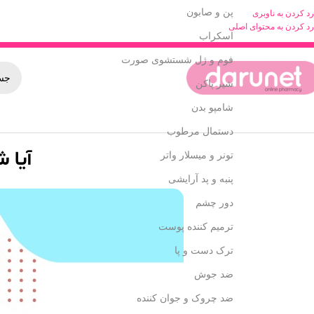
پن و صابون
رد کردن به ناوبری
رد کردن به محتوای اصلی
اسکراب
فوم و ژل شستشوی صورت
شیر پاکن
شامپو بدن
دستمال مرطوب
آیا 
تونر و میسلار واتر
پنبه و پد آرایشی
دور چشم
ترمیم کننده پوست
ترک دست و پا
ضد جوش
ضد چروک و جوان کننده