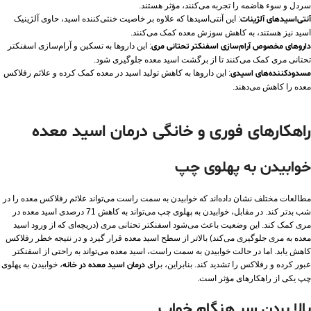
سردل و سوء هاضمه را تجربه می‌کنند، مؤثر هستند.
آنتی‌اسیدهای آلژینات
: این آنتی‌اسیدها که علاوه بر خاصیت خنثی‌کننده اسید، حاوی آلژینیک
اسید نیز هستند، به کاهش سوزش معده کمک می‌کنند.
داروهای مخصوص آرام‌سازی اسفنکتر تحتانی مری
: این داروها به تسکین و آرام‌سازی اسفنکتر
تحتانی مری کمک می‌کنند تا از برگشت اسید معده جلوگیری شود.
مسدودکننده‌های اسیدی
: این داروها به کاهش تولید اسید در معده کمک کرده و علائم رفلاکس
معده را کاهش می‌دهند.
راهکارهای فوری و خانگی درمان اسید معده
خوابیدن به پهلوی چپ
مطالعات مختلف نشان داده‌اند که خوابیدن به سمت راست می‌تواند علائم رفلاکس معده را در
شب بدتر کند. در مقابل، خوابیدن به پهلوی چپ می‌تواند به کاهش 71 درصدی اسید معده در
مری کمک کند. این وضعیت باعث می‌شود اسفنکتر تحتانی مری (دریچه‌ای که از ورود اسید
معده به مری جلوگیری می‌کند) بالاتر از سطح اسید معده قرار گیرد و در نتیجه خطر رفلاکس
کاهش یابد. اما در حالت خوابیدن به سمت راست، اسید معده می‌تواند به راحتی از اسفنکتر
عبور کرده و رفلاکس را تشدید کند. بنابراین، برای
درمان اسید معده در خانه
، خوابیدن به پهلوی
چپ یکی از راهکارهای مؤثر است.
بالا بردن سر هنگام خواب