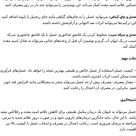
تسکین علائم اسید معده کمک می‌کند. این نوشیدنی را می‌توانید چند بار در روز مصرف کنید.
عسل و چای گیاهی:
می‌توانید عسل را به چای‌های گیاهی مانند چای زنجبیل یا بابونه اضافه کنید.
این ترکیب‌ها می‌توانند اثرات ضد التهابی و آرام‌بخش داشته باشند.
عسل و سرکه سیب
: مخلوط کردن یک قاشق غذاخوری عسل با یک قاشق چایخوری سرکه
سیب در یک لیوان آب گرم و نوشیدن آن قبل از وعده‌های غذایی می‌تواند به تعادل اسید معده
کمک کند.
نکات مهم
– کیفیت عسل:استفاده از عسل خالص و طبیعی بهترین نتیجه را خواهد داد. عسل‌های فرآوری
شده ممکن است اثرات کمتری داشته باشند.
– مقدار مصرف: مصرف بیش از حد عسل می‌تواند منجر به مشکلاتی مانند افزایش قند خون
شود. بنابراین، در مصرف آن اعتدال را رعایت کنید.
نتیجه‌گیری
عسل می‌تواند به عنوان یک درمان مکمل طبیعی برای کاهش علائم اسید معده و رفلاکس مفید
باشد. با این حال، نباید جایگزین درمان‌های دارویی شود و در صورت بروز علائم شدید یا مزمن،
مراجعه به پزشک ضروری است. رعایت اعتدال در مصرف و انتخاب عسل با کیفیت بالا نیز
اهمیت دارد.