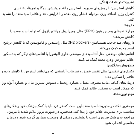
تغییرات در عادات زندگی:
کاهش استرس: با روش‌های مدیریت استرس مانند مدیتیشن، یوگا و تمرینات تنفسی.
کنترل وزن: اضافه وزن می‌تواند فشار روی معده را افزایش دهد و علائم اسید معده را تشدید
کند.
داروها:
مهارکننده‌های پمپ پروتون (PPIs): مثل اومپرازول و پانتوپرازول که تولید اسید معده را
کاهش می‌دهند.
داروهای ضد حاجب هیستامین (H2 blockers): مثل رانیتیدین و فاموتیدین که با کاهش ترشح
اسید معده کمک می‌کنند.
آنتاسیدهای موضعی: مثل آنتاسیدهای موضعی حاوی آلوئه‌ورا یا آنتاسیدهای دیگر که به تسکین
علائم سوزش و درد معده کمک می‌کنند.
درمان‌های جایگزین:
تکنیک‌های تنفسی: مثل تنفس عمیق و تمرینات آرامشی که می‌توانند استرس را کاهش داده و
علائم را تسکین دهند.
درمان‌های گیاهی:مانند مصرف عسل، عصاره زنجبیل، دمنوش شیرین بیان و عصاره آلوئه ورا
که ممکن است به تسکین علائم کمک کنند.
مهم ترین نکته
مهمترین نکته در مدیریت اسید معده این است که هر فرد باید با کمک پزشک خود راهکارهای
مناسب برای مدیریت علائم خود را پیدا کند. همچنین، در صورت بروز علائم شدید یا مزمن،
مراجعه به پزشک ضروری است تا تشخیص دقیقی از وضعیت بیماری گرفته شود و درمان
مناسبی انتخاب شود.