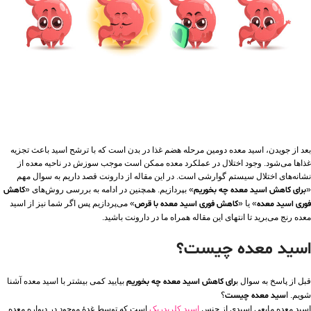
بعد از جویدن، اسید معده دومین مرحله هضم غذا در بدن است که با ترشح اسید باعث تجزیه
غذاها می‌شود. وجود اختلال در عملکرد معده ممکن است موجب سوزش در ناحیه معده از
نشانه‌های اختلال سیستم گوارشی است. در این مقاله از دارونت قصد داریم به سوال مهم
«
برای کاهش اسید معده چه بخوریم
» بپردازیم. همچنین در ادامه به بررسی روش‌های «
کاهش
فوری اسید معده
» یا «
کاهش فوری اسید معده با قرص
» می‌پردازیم پس اگر شما نیز از اسید
معده رنج می‌برید تا انتهای این مقاله همراه ما در دارونت باشید.
اسید معده چیست؟
قبل از پاسخ به سوال ب
رای کاهش اسید معده چه بخوریم
بیایید کمی بیشتر با اسید معده آشنا
شویم. ا
سید معده چیست
؟
اسید معده مایعی اسیدی از جنس
اسید کلریدریک
است که توسط غدۀ موجود در دیواره معده