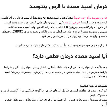
درمان اسید معده با قرص پنتومید
قرص پنتومید برای چی خوبه؟
برای کاهش اسید معده چه بخوریم
؟ آیا مصرف دارو برای کاهش
اسید معده خوب است؟
قرص پنتومید
یکی از بهترین داروهایی کاهش درد اسید معده است.
این دارو با مهارکننده پمپ پروتون (PPI) است که برای کاهش تولید اسید معده استفاده
می‌شود. پنتومید معمولاً برای درمان شرایطی مانند رفلاکس معده به مری (GERD)، زخم‌های
معده و دوازدهه، و سندرم زولینگر-الیسون تجویز می‌شود.
قبل از مصرف خودسرانه پنتومید حتماً از پزشک یا دکتر داروساز مشورت بگیرید
آیا اسید معده درمان قطعی دارد؟
معمولاً به دلیل عوامل مختلفی از جمله عادات غذایی، فشار روانی، عوامل ژنتیکی و شرایط
پزشکی موجود در بدن ایجاد می‌شود. در ادامه، به برخی از روش‌های مدیریت و درمان اسید
معده اشاره می‌شود:
تغییرات در رژیم غذایی:
کم کردن مصرف غذاهای اسیدی: شامل غذاهای حاوی رب گوجه فرنگی، مرغ، گوشت قرمز و
محصولات لبنی.
مصرف میوه‌ها و سبزیجات فیبردار: از جمله موز، هویج، خیار، سبزیجات و میوه‌های خنک و
آبدار.