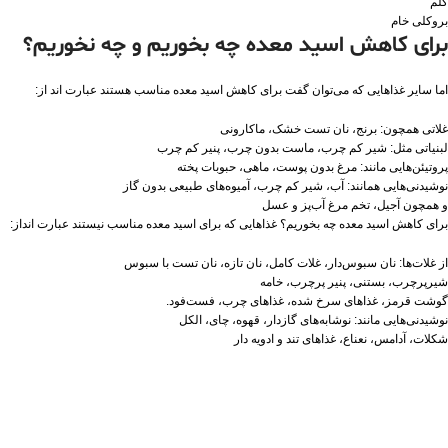
کلم
بروکلی خام
برای کاهش اسید معده چه بخوریم و چه نخوریم؟
اما سایر غذاهایی که می‌توان گفت برای کاهش اسید معده مناسب هستند عبارت اند از:
غلاتی همچون: برنج، نان تست خشک، ماکارونی
لبنیاتی مثل: شیر کم چرب، ماست بدون چرب، پنیر کم چرب
پروتیئن‌هایی مانند: مرغ بدون پوست، ماهی، حبوبات پخته
نوشیدنی‌هایی همانند: آب، شیر کم چرب، آمیوه‌های طبیعی بدون گاز
و همچون آجیل، تخم مرغ آب‌پز و عسل
برای کاهش اسید معده چه بخوریم؟ غذاهایی که برای اسید معده مناسب نیستند عبارت انداز:
از غلات‌ها: نان سبوس‌دار، غلات کامل، نان تازه، نان تست با سبوس
شیرپرچرب، بستنی، پنیر پرچرب، خامه
گوشت قرمز، غذاهای سرخ شده، غذاهای چرب، فست‌فود.
نوشیدنی‌هایی مانند: نوشابه‌های گازدار، قهوه، چای، الکل
شکلات، آدامس، نعناع، غذاهای تند و ادویه دار