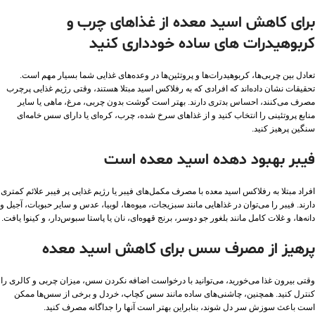
برای کاهش اسید معده از غذاهای چرب و
کربوهیدرات های ساده خودداری کنید
تعادل بین چربی‌ها، کربوهیدرات‌ها و پروتئین‌ها در وعده‌های غذایی شما بسیار مهم است.
تحقیقات نشان داده‌اند که افرادی که به رفلاکس اسید مبتلا هستند، وقتی رژیم غذایی پرچرب
مصرف می‌کنند، احساس بدتری دارند. بهتر است گوشت بدون چربی، مرغ، ماهی یا سایر
منابع پروتئینی را انتخاب کنید و از غذاهای سرخ شده، چرب، کره‌ای یا دارای سس خامه‌ای
سنگین پرهیز کنید.
فیبر بهبود دهده اسید معده است
افراد مبتلا به رفلاکس اسید معده با مصرف مکمل‌های فیبر یا رژیم غذایی پر فیبر علائم کمتری
دارند. فیبر را می‌توان در غذاهایی مانند سبزیجات، میوه‌ها، لوبیا، عدس و سایر حبوبات، آجیل و
دانه‌ها، و غلات کامل مانند بلغور جو دوسر، برنج قهوه‌ای، نان یا پاستا سبوس‌دار، و کینوا یافت.
پرهیز از مصرف سس برای کاهش اسید معده
وقتی بیرون غذا می‌خورید، می‌توانید با درخواست اضافه نکردن سس، میزان چربی و کالری را
کنترل کنید. همچنین، چاشنی‌های ساده مانند سس کچاپ، خردل و برخی از سس‌ها ممکن
است باعث سوزش سر دل شوند، بنابراین بهتر است آنها را جداگانه مصرف کنید.