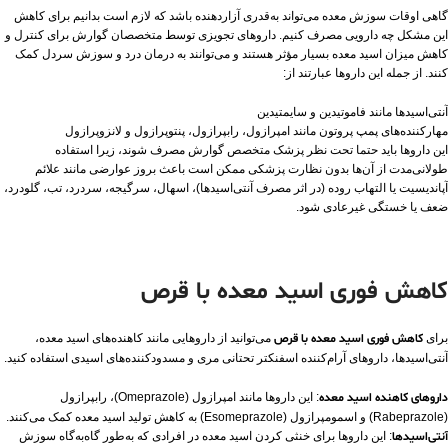
گاهی اوقات سوزش معده می‌تواند به‌قدری آزاردهنده باشد که لازم است بدانیم برای کاهش
این مشکل چه دارویی مصرف کنیم. داروهای تجویزی توسط متخصصان گوارش برای کنترل و
کاهش میزان اسید معده بسیار مؤثر هستند و می‌توانند به درمان درد و سوزش سردل کمک
کنند. از جمله این داروها عبارتند از:
آنتی‌اسیدها مانند فاموتیدین و سایمتیدین
مهارکننده‌های پمپ پروتون مانند امپرازول، رابپرازول، پنتوپرازول و لانزوپرازول
این داروها باید حتما تحت نظر پزشک متخصص گوارش مصرف شوند، زیرا استفاده
طولانی‌مدت از آن‌ها بدون نظارت پزشکی ممکن است باعث بروز عوارضی مانند علائم
آپاندیسیت یا التهاب روده (در اثر مصرف آنتی‌اسیدها)، اسهال، سرگیجه، سردرد، تب، گلودرد،
ضعف یا خستگی غیرعادی شود.
کاهش فوری اسید معده با قرص
برای
کاهش فوری اسید معده با قرص
می‌توانید از داروهایی مانند کاهنده‌های اسید معده،
آنتی‌اسیدها، داروهای آرام‌کننده اسفنکتر تحتانی مری و مسدودکننده‌های اسیدی استفاده کنید.
داروهای کاهنده اسید معده
: این داروها مانند امپرازول (Omeprazole)، رابپرازول
(Rabeprazole) و اسمومپرازول (Esomeprazole) به کاهش تولید اسید معده کمک می‌کنند.
آنتی‌اسیدها
: این داروها برای خنثی کردن اسید معده در افرادی که به‌طور گاه‌به‌گاه سوزش