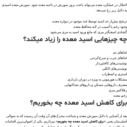
اختلال در عملکرد معده می‌تواند باعث بروز سوزش در ناحیه معده شود. سوزش معده اسیدی
به دلایل زیر رخ می‌دهد:
ترشح بیش‌از حد اسید توسط غدد موجود در دیواره معده.
وجود زخم یا آسیب در لایه محافظ معده.
گشادی اسفنگتر مری که مانع ورود اسید به مری می‌شود.
چه چیزهایی اسید معده را زیاد میکند؟
غذاهای تند
غذاهای چرب و سرخ‌کردنی
نوشیدنی‌های کافئین‌دار
نوشدنی‌های الکلی
استری و اضطراب
مشکلات هورمونی به ویژه در دوران بارداری
مصرف داروهایی مسکن و داروهای ضدالتهابی
رفلاکس مری
زخم معده
برای کاهش اسید معده چه بخوریم؟
بعد از آشنایی با دلایل سوزش معده و شناخت محرک‌های آن وقت آن رسیده که به سوالی
اصلی‌‌مان یعنی «
برای کاهش اسید معده چه بخوریم
» بپردازیم. یکی از اصولی‌ترین اقدامات
برای کاهش اسید معده تغییر در سبک زندگی از جمله غذاهایی که می‌خوریم است.