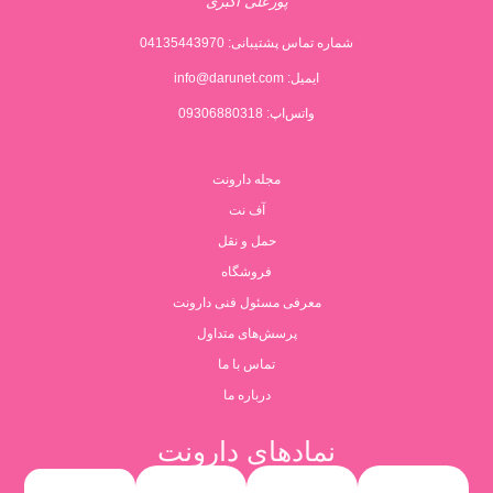
پورعلی اکبری
شماره تماس پشتیبانی:
04135443970
ایمیل:
info@darunet.com
واتس‌اپ: 09306880318
مجله دارونت
آف نت
حمل و نقل
فروشگاه
معرفی مسئول فنی دارونت
پرسش‌های متداول
تماس با ما
درباره ما
نمادهای دارونت