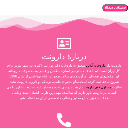
دربارۀ دارونت
دارونت یک
داروخانه آنلاین
متعلق به داروخانه دکتر پورعلی اکبری در شهر تبریز برای
کل ایران است که با هدف دسترسی آسان، مطمئن و علمی به محصولات داروخانه
ای، مکمل‌های تغذیه‌ای، فرآورده‌های سلامت‌محور و اقلام بهداشتی از سال 1398
شروع به فعالیت کرده است.تمام محتوای علمی، پزشکی و دارویی دارونت تحت
نظارت
مسئول فنی دارونت
دارونت بررسی شده و بعد از تایید، اجازه انتشار پیدا می
کند. ما در دارونت باور داریم که سلامت، مهم‌ترین دارایی انسان است و باید با
اطلاعات دقیق، منابع معتبر و نظارت تخصصی از آن محافظت شود.