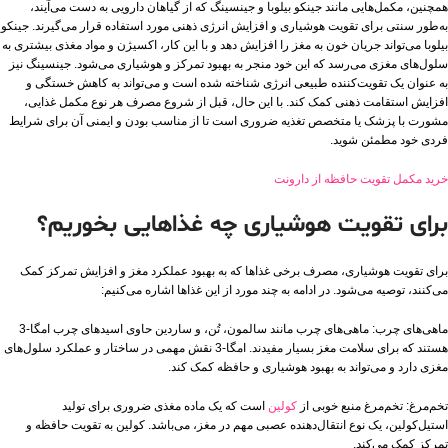
همچنین، مکمل‌هایی مانند جینکو بیلوبا و جینسینگ که از گیاهان دارویی به دست می‌آیند،
به‌طور سنتی برای تقویت هوشیاری و افزایش انرژی ذهنی مورد استفاده قرار می‌گیرند. جینکو
بیلوبا می‌تواند جریان خون به مغز را افزایش دهد و با این کار، اکسیژن و مواد مغذی بیشتری به
سلول‌های مغزی می‌رسد که این خود منجر به بهبود تمرکز و هوشیاری می‌شود. جینسینگ نیز
به عنوان یک تقویت‌کننده طبیعی انرژی شناخته شده است و می‌تواند به کاهش خستگی و
افزایش استقامت ذهنی کمک کند. با این حال، قبل از شروع مصرف هر نوع مکمل غذایی،
مشورت با پزشک یا متخصص تغذیه ضروری است تا از مناسب بودن و ایمنی آن برای شرایط
فردی خود مطمئن شوید.
خرید مکمل تقویت حافظه از دارونت
برای تقویت هوشیاری چه غذاهایی بخوریم؟
برای تقویت هوشیاری، مصرف برخی غذاها که به بهبود عملکرد مغز و افزایش تمرکز کمک
می‌کنند، توصیه می‌شود. در ادامه به چند مورد از این غذاها اشاره می‌کنیم:
ماهی‌های چرب: ماهی‌های چرب مانند سالمون، تُن، و ساردین حاوی اسیدهای چرب امگا-3
هستند که برای سلامت مغز بسیار مفیدند. امگا-3 نقش مهمی در ساختار و عملکرد سلول‌های
مغزی دارد و می‌تواند به بهبود هوشیاری و حافظه کمک کند.
تخم‌مرغ: تخم‌مرغ منبع خوبی از
کولین
است که یک ماده مغذی ضروری برای تولید
استیل‌کولین، یک نوع انتقال‌دهنده عصبی مهم در مغز، می‌باشد. کولین به تقویت حافظه و
تمرکز کمک می‌کند.