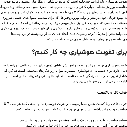
تقویت هوشیاری یک فرآیند چندجانبه است که می‌تواند شامل راهکارهای مختلفی مانند تغذیه
مناسب، ورزش منظم، خواب کافی و تمرینات ذهنی باشد. مصرف مواد مغذی مانند ویتامین‌ها،
آنتی‌اکسیدان‌ها و اسیدهای چرب امگا-۳ می‌تواند به بهبود عملکرد مغز کمک کند. ورزش منظم
به بهبود جریان خون در مغز و تولید نوروتروفین‌ها، که برای سلامت سلول‌های عصبی ضروری
هستند، کمک می‌کند. خواب کافی نیز نقش مهمی در تثبیت و سازماندهی اطلاعات در حافظه
دارد. همچنین، تمرینات ذهنی مانند حل پازل‌ها، یادگیری زبان‌های جدید یا انجام بازی‌های فکری
می‌توانند مغز را تحریک کرده و تقویت کنند. ایجاد عادات سالم و پیوسته در این زمینه‌ها
می‌تواند به مرور زمان بهبود قابل‌توجهی در حافظه ایجاد کند.
برای تقویت هوشیاری چه کار کنیم؟
تقویت هوشیاری بهبود تمرکز و توجه، و افزایش توانایی ذهنی برای انجام وظایف روزانه را به
دنبال دارد. برای دستیابی به هوشیاری بیشتر می‌توان از راهکارهای مختلفی استفاده کرد که
شامل تغییرات در سبک زندگی، تغذیه مناسب، فعالیت‌های بدنی و تمرینات ذهنی است. در
ادامه به برخی از این روش‌ها می‌پردازیم:
خواب کافی و با کیفیت
خواب کافی و با کیفیت نقش بسیار مهمی در تقویت هوشیاری دارد. سعی کنید هر شب 7-8
ساعت خواب مفید داشته باشید. برای بهبود کیفیت خواب، موارد زیر را رعایت کنید:
تنظیم ساعت خواب: هر روز در یک ساعت مشخص به خواب بروید و بیدار شوید.
محیط خواب آرام: از نور و سروصداهای مزاحم در اتاق خواب خودداری کنید.