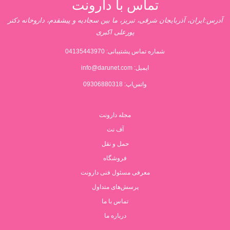
تماس با دارونت
آدرس:ایران، آذربایجان شرقی، تبریز، ما بین سجادیه و پیشقدم، داروخانه دکتر
پورعلی اکبری
شماره تماس پشتیبانی:
04135443970
ایمیل:
info@darunet.com
واتس‌اپ: 09306880318
مجله دارونت
آف نت
حمل و نقل
فروشگاه
معرفی مسئول فنی دارونت
پرسش‌های متداول
تماس با ما
درباره ما