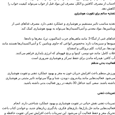
اجتناب از مصرف کافئین و الکل: مصرف این مواد قبل از خواب می‌تواند کیفیت خواب را
کاهش دهد.
تغذیه سالم برای تقویت هوشیاری
تغذیه مناسب تاثیر مستقیم بر هوشیاری و عملکرد ذهنی دارد. مصرف غذاهای غنی از
ویتامین‌ها، مواد معدنی و آنتی‌اکسیدان‌ها می‌تواند به بهبود هوشیاری کمک کند:
غذاهای غنی از امگا-3: مانند ماهی‌های چرب (سالمون، تن)، مغزها و دانه‌ها.
میوه‌ها و سبزیجات تازه: به‌خصوص انواعی که حاوی ویتامین C و آنتی‌اکسیدان‌ها هستند مانند
توت‌ها، مرکبات، کلم بروکلی و اسفناج.
غلات کامل: مانند جو دوسر، کینوا و برنج قهوه‌ای که انرژی پایداری فراهم می‌کنند.
آب کافی: هیدراته ماندن برای حفظ تمرکز و هوشیاری ضروری است.
فعالیت بدنی منظم
ورزش منظم باعث افزایش جریان خون به مغز و بهبود عملکرد ذهنی و تقویت هوشیاری
می‌شود. فعالیت‌هایی مانند پیاده‌روی، دویدن، شنا و یوگا می‌توانند تاثیر مثبتی بر هوشیاری
داشته باشند. سعی کنید حداقل 30 دقیقه در روز فعالیت بدنی داشته باشید.
تمرینات ذهنی
تمرینات ذهنی نقش حیاتی در تقویت هوشیاری و بهبود عملکرد شناختی دارند. انجام
فعالیت‌هایی مانند حل پازل‌ها، بازی‌های فکری، یادگیری زبان‌های جدید، و خواندن کتاب باعث
تحریک مغز و حفظ فعالیت آن می‌شود. این تمرینات باعث افزایش تمرکز، تقویت حافظه و