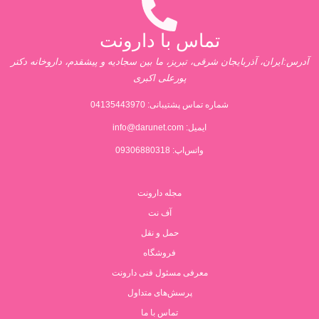
تماس با دارونت
آدرس:ایران، آذربایجان شرقی، تبریز، ما بین سجادیه و پیشقدم، داروخانه دکتر
پورعلی اکبری
شماره تماس پشتیبانی:
04135443970
ایمیل:
info@darunet.com
واتس‌اپ: 09306880318
مجله دارونت
آف نت
حمل و نقل
فروشگاه
معرفی مسئول فنی دارونت
پرسش‌های متداول
تماس با ما