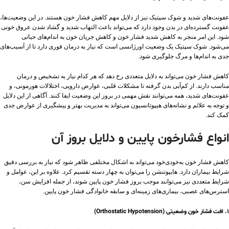
عفونت‌های شدید و شوک سپتیک نیز از دلایل مهم کاهش فشار خون هستند. در این وضعیت‌ها،
عفونت گسترده‌ای در بدن وجود دارد که می‌تواند باعث التهاب شدید و گشاد شدن عروق خونی
شود. این امر منجر به کاهش شدید فشار خون و کاهش جریان خون به اندام‌های حیاتی
می‌شود. شوک سپتیک یک وضعیت اورژانسی است که نیاز به درمان فوری دارد تا از آسیب‌های
جدی به اندام‌ها و مرگ جلوگیری شود.
کاهش فشار خون می‌تواند به دلایل متعددی رخ دهد که هر کدام نیاز به تشخیص و درمان
مناسب دارند. از کم‌آبی بدن گرفته تا مشکلات قلبی، عوارض دارویی، اختلالات هورمونی، و
عفونت‌های شدید، همه می‌توانند نقش مهمی در بروز این وضعیت ایفا کنند. آگاهی از این دلایل
و توجه به علائم و نشانه‌های هیپوتانسیون می‌تواند به مدیریت بهتر و پیشگیری از عوارض جدی
کمک کند.
انواع فشارخون پایین و دلایل بروز آن
کاهش فشار خون به‌خودی‌خود می‌تواند به اشکال مختلفی ظاهر شود که نیاز به بررسی دقیق
شرایط بیماران دارد. هایپوتنشن را می‌توان به چهار دسته تقسیم کرد. علاوه بر این، عوامل و
شرایط متعددی نیز می‌توانند موجب بروز فشار خون پایین شوند، از جمله افزایش سن،
استرس‌های عصبی، بیماری‌های زمینه‌ای و سابقه خانوادگی فشار خون پایین.
۱. افت فشار خون وضعیتی (Orthostatic Hypotension)