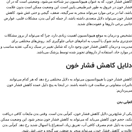
کاهش فشار خون، که به عنوان هیپوتانسیون نیز شناخته می‌شود، وضعیتی است که در آن
فشار خون در عروق به طور غیرطبیعی پایین است. این وضعیت ممکن است بدون علامت
باشد، اما در برخی موارد می‌تواند منجر به سرگیجه، ضعف، گیجی و حتی غش شود. کاهش
فشار خون می‌تواند دلایل متعددی داشته باشد، از جمله کم آبی بدن، مشکلات قلبی، عوارض
جانبی برخی داروها و عفونت‌های شدید.
تشخیص و درمان به موقع هیپوتانسیون اهمیت زیادی دارد، چرا که می‌تواند از بروز مشکلات
جدی‌تری مانند شوک یا آسیب به اندام‌های حیاتی جلوگیری کند. روش‌های مختلفی برای
مدیریت و درمان کاهش فشار خون وجود دارد که شامل تغییر در سبک زندگی، تغذیه مناسب و
در موارد حاد، استفاده از داروهای تجویز شده توسط پزشک می‌باشد.
دلایل کاهش فشار خون
کاهش فشار خون یا هیپوتانسیون می‌تواند به دلایل مختلفی رخ دهد که هر کدام می‌توانند
تاثیرات متفاوتی بر سلامت فرد داشته باشند. در اینجا به پنج دلیل عمده کاهش فشار خون
می‌پردازیم:
کم‌آبی بدن
یکی از شایع‌ترین دلایل کاهش فشار خون، کم‌آبی بدن است. وقتی بدن مایعات کافی دریافت
نکند، حجم خون کاهش می‌یابد که می‌تواند به کاهش فشار خون منجر شود. این وضعیت ممکن
است به دلیل عدم مصرف کافی آب، تعریق زیاد، استفراغ یا اسهال شدید رخ دهد. کم‌آبی بدن
علاوه بر کاهش فشار خون، می‌تواند منجر به ضعف، سرگیجه و حتی غش شود.