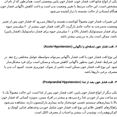
یکی از انواع شایع افت فشار خون، فشار خون پایین وضعیتی است. همان‌طور که از نام آن
مشخص است، این حالت مرتبط با تغییر وضعیت بدن است و باعث کاهش ناگهانی فشار خون
هنگام ایستادن از حالت نشسته یا درازکشیده می‌شود.
این تغییرات فشار خون معمولاً کوتاه‌مدت هستند و انتظار می‌رود که فشار خون پس از تغییر
وضعیت به‌سرعت به حالت عادی بازگردد. اگر افت فشار خون بیشتر از ۲۰ میلی‌متر جیوه
برای فشار سیستولیک (فشار بالا) و ۱۰ میلی‌متر جیوه برای فشار دیاستولیک (فشار پایین)
باشد، ممکن است نیاز به بررسی بیشتر باشد.
۲. افت فشار خون لحظه‌ای یا ناگهانی (Acute Hypotension)
این نوع افت فشار خون یا افت فشار ناگهانی می‌تواند به‌واسطه عوامل مختلفی رخ دهد. در
این شرایط، فشار خون به‌طور ناگهانی کاهش می‌یابد و ممکن است برای فرد مشکل‌ساز
شود. این نوع افت فشار خون ممکن است ناشی از شوک، خونریزی شدید، کمبود آب بدن یا
مصرف برخی داروها باشد.
۳. افت فشار خون بعد از غذا (Postprandial Hypotension)
یکی دیگر از انواع فشار خون پایین، افت فشار خون پس از غذا است. این حالت معمولاً یک تا
دو ساعت پس از خوردن غذا رخ می‌دهد و بیشتر در افراد مسن، به‌ویژه کسانی که فشار خون
بالا یا بیماری‌های سیستم عصبی خودمختار مانند بیماری پارکینسون دارند، مشاهده می‌شود.
راهکارهای کاهش علائم این نوع افت فشار خون شامل خوردن وعده‌های غذایی کوچک و
کم‌کربوهیدرات، نوشیدن آب بیشتر و اجتناب از مصرف الکل است.