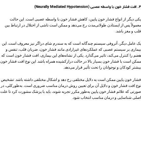
۴. افت فشار خون با واسطه عصبی (Neurally Mediated Hypotension)
یکی دیگر از انواع فشار خون پایین، کاهش فشار خون با واسطه عصبی است. این حالت
معمولاً پس از ایستادن طولانی‌مدت رخ می‌دهد و ممکن است ناشی از اختلال در ارتباط بین
قلب و مغز باشد.
یک عامل دیگر، آتروفی سیستم چندگانه است که به سندرم شای دراگر نیز معروف است. این
بیماری بر سیستم عصبی که عملکردهای غیرارادی مانند فشار خون، ضربان قلب، تنفس و
هضم را کنترل می‌کند، تاثیر می‌گذارد. یکی از نشانه‌های این بیماری، افت فشار خون است که
ممکن است با فشار خون بسیار بالا در حالت درازکشیده همراه باشد. این نوع افت فشار خون
بیشتر کودکان و نوجوانان را تحت تأثیر قرار می‌دهد.
فشار خون پایین ممکن است به دلایل مختلفی رخ دهد و اشکال مختلفی داشته باشد. تشخیص
نوع افت فشار خون و دلایل آن برای تعیین روش درمان مناسب ضروری است. به‌طورکلی، در
صورتی که علائم فشار خون پایین به‌طور مکرر تجربه شوند، باید با پزشک مشورت کرد تا علت
اصلی شناسایی و درمان مناسب انتخاب شود.