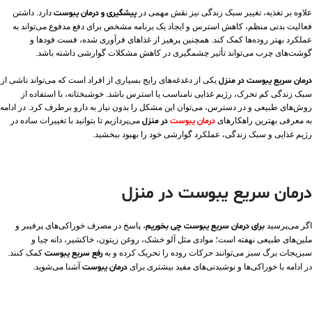
علاوه بر تغذیه، تغییر سبک زندگی نیز نقش مهمی در
پیشگیری و درمان یبوست
دارد. داشتن
فعالیت بدنی منظم، کاهش استرس و ایجاد یک برنامه مشخص برای دفع مدفوع می‌تواند به
عملکرد بهتر روده‌ها کمک کند. همچنین پرهیز از غذاهای فرآوری‌ شده، فست‌ فودها و
گوشت‌های چرب می‌تواند تأثیر چشمگیری در کاهش مشکلات گوارشی داشته باشد.
درمان سریع یبوست در منزل
یکی از دغدغه‌های رایج بسیاری از افراد است که می‌تواند ناشی از
سبک زندگی کم‌ تحرک، رژیم غذایی نامناسب یا استرس باشد. خوشبختانه، با استفاده از
روش‌های طبیعی و در دسترس، می‌توان این مشکل را بدون نیاز به دارو برطرف کرد. در ادامه
به معرفی بهترین راهکارهای
درمان یبوست
در منزل
می‌پردازیم تا بتوانید با تغییرات ساده در
رژیم غذایی و سبک زندگی، عملکرد گوارشی خود را بهبود ببخشید.
درمان سریع یبوست در منزل
اگر می‌پرسید
برای درمان سریع یبوست چی بخوریم
، پاسخ در مصرف خوراکی‌های پرفیبر و
ملین‌های طبیعی نهفته است؛ موادی مثل آلو خشک، روغن زیتون، خاکشیر، دانه چیا و
سبزیجات برگ‌ سبز می‌توانند حرکات روده را تحریک کرده و به
رفع سریع یبوست
کمک کنند.
در ادامه با خوراکی‌ها و نوشیدنی‌های مفید بیشتری برای
درمان یبوست
آشنا می‌شوید.