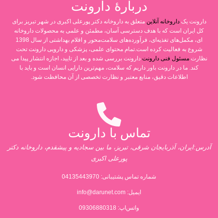
دربارۀ دارونت
دارونت یک
داروخانه آنلاین
متعلق به داروخانه دکتر پورعلی اکبری در شهر تبریز برای
کل ایران است که با هدف دسترسی آسان، مطمئن و علمی به محصولات داروخانه
ای، مکمل‌های تغذیه‌ای، فرآورده‌های سلامت‌محور و اقلام بهداشتی از سال 1398
شروع به فعالیت کرده است.تمام محتوای علمی، پزشکی و دارویی دارونت تحت
نظارت
مسئول فنی دارونت
دارونت بررسی شده و بعد از تایید، اجازه انتشار پیدا می
کند. ما در دارونت باور داریم که سلامت، مهم‌ترین دارایی انسان است و باید با
اطلاعات دقیق، منابع معتبر و نظارت تخصصی از آن محافظت شود.
تماس با دارونت
آدرس:ایران، آذربایجان شرقی، تبریز، ما بین سجادیه و پیشقدم، داروخانه دکتر
پورعلی اکبری
شماره تماس پشتیبانی:
04135443970
ایمیل:
info@darunet.com
واتس‌اپ: 09306880318