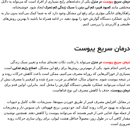
درمان سریع
یبوست
در منزل
یکی از دغدغه‌های رایج بسیاری از افراد است که می‌تواند به دلایل
مختلفی مانند
کمبود فیبر، کم‌ آبی بدن
یا
سبک زندگی کم‌ تحرک
ایجاد شود. خوشبختانه،
راهکارهای خانگی مؤثری برای رفع این مشکل وجود دارد که به شما کمک می‌کنند بدون نیاز به
دارو، عملکرد دستگاه گوارش خود را بهبود دهید. در ادامه همراه ما باشید تا بهترین روش‌های
طبیعی و کاربردی را بررسی کنیم.
درمان سریع یبوست
درمان سریع یبوست
در منزل
می‌تواند با رعایت نکات تغذیه‌ای ساده و تغییر سبک زندگی
به‌راحتی انجام شود. یکی از مهم‌ترین روش‌ها برای رفع این مشکل،
اصلاح رژیم غذایی
است.
بسیاری از خوراکی‌هایی که روزانه مصرف می‌کنیم، ممکن است باعث کاهش حرکات روده و
در نتیجه یبوست شوند. به‌عنوان مثال، غذاهای پر چرب، سرخ‌ شده و کم‌فیبر یا مصرف بیش‌ از
حد لبنیات می‌توانند عملکرد طبیعی دستگاه گوارش را مختل کنند. بنابراین، اولین قدم برای
درمان یبوست
، حذف یا کاهش مصرف این نوع غذاهاست.
در مقابل، افزایش مصرف فیبر از طریق خوردن میوه‌ها، سبزیجات، غلات کامل و حبوبات
می‌تواند به بهبود حرکات روده کمک کند. جو دوسر، برنج قهوه‌ای، نان سبوس‌ دار و مغزیجات
از جمله مواد غذایی غنی از فیبر هستند که می‌توانند یبوست را کاهش دهند. همچنین نوشیدن
مقدار کافی آب در طول روز، معمولاً حداقل هشت لیوان، برای روان‌ سازی حرکات روده
ضروری است.