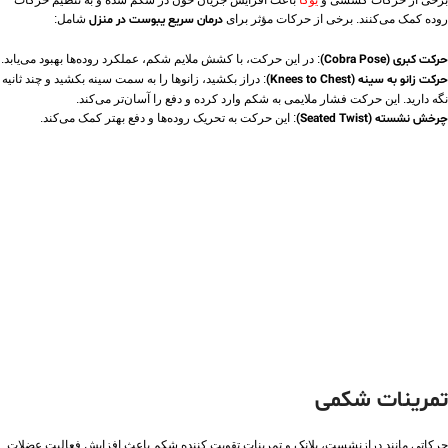
روده کمک می‌کنند. برخی از حرکات مؤثر برای
درمان سریع یبوست در منزل
شامل:
حرکت کبری (Cobra Pose)
: در این حرکت، با کشش ملایم شکم، عملکرد روده‌ها بهبود می‌یابد.
حرکت زانو به سینه (Knees to Chest)
: دراز بکشید، زانوها را به سمت سینه بکشید و چند ثانیه
نگه دارید. این حرکت فشار ملایمی به شکم وارد کرده و دفع را آسان‌تر می‌کند.
چرخش نشسته (Seated Twist)
: این حرکت به تحریک روده‌ها و دفع بهتر کمک می‌کند.
تمرینات شکمی
حرکاتی مانند درازنشست، پلانک و تمرینات تقویت‌ کننده شکم باعث افزایش فعالیت عضلات