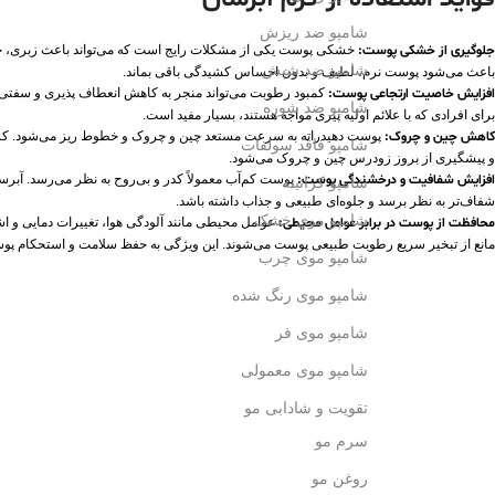
شامپو ضد ریزش
جلوگیری از خشکی پوست
:
خشکی پوست یکی از مشکلات رایج است که می‌تواند باعث زبری، خارش
شامپو ضد شپش
باعث می‌شود پوست نرم، لطیف و بدون احساس کشیدگی باقی بماند.
افزایش خاصیت ارتجاعی پوست:
کمبود رطوبت می‌تواند منجر به کاهش انعطاف‌ پذیری و سفتی
شامپو ضد شوره
برای افرادی که با علائم اولیه پیری مواجه هستند، بسیار مفید است.
کاهش چین و چروک:
پوست دهیدراته به‌ سرعت مستعد چین ‌و چروک و خطوط ریز می‌شود. کر
شامپو فاقد سولفات
و پیشگیری از بروز زودرس چین ‌و چروک می‌شود.
افزایش شفافیت و درخشندگی پوست
:
پوست کم‌آب معمولاً کدر و بی‌روح به نظر می‌رسد. آبرس
شامپو کراتینه
شفاف‌تر به نظر برسد و جلوه‌ای طبیعی و جذاب داشته باشد.
شامپو موی خشک
محافظت از پوست در برابر عوامل محیطی
:
عوامل محیطی مانند آلودگی هوا، تغییرات دمایی و اش
مانع از تبخیر سریع رطوبت طبیعی پوست می‌شوند. این ویژگی به حفظ سلامت و استحکام پو
شامپو موی چرب
شامپو موی رنگ شده
شامپو موی فر
شامپو موی معمولی
تقویت و شادابی مو
سرم مو
روغن مو