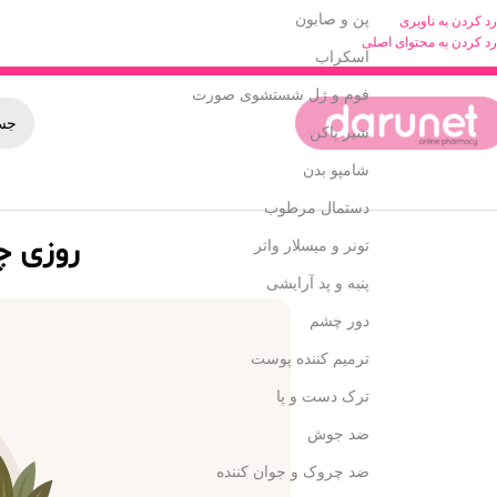
پن و صابون
رد کردن به ناوبری
رد کردن به محتوای اصلی
اسکراب
فوم و ژل شستشوی صورت
شیر پاکن
شامپو بدن
دستمال مرطوب
روزی چن
تونر و میسلار واتر
پنبه و پد آرایشی
دور چشم
ترمیم کننده پوست
ترک دست و پا
ضد جوش
ضد چروک و جوان کننده