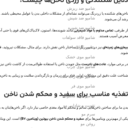
دلایل شکنندگی و زردی ناخن‌ها چیست؟
شامپو ضد ریزش
ناخن‌های شکننده یا زردرنگ می‌توانند نشانه‌ای از مشکلات داخلی بدن یا عوامل محیطی باشند. ی
شامپو ضد شپش
رشد آن می‌شوند.
شامپو ضد شوره
از طرفی،
تماس مداوم با مواد شیمیایی
مانند شوینده‌ها، استون، لاک‌پاک‌کن‌های قوی یا حتی آ
معرض آسیب هستند.
شامپو فاقد سولفات
شامپو کراتینه
بیماری‌های زمینه‌ای
نیز در تغییر رنگ یا ساختار ناخن نقش دارند. برای مثال، مشکلات تیروئید
شوند.
شامپو موی خشک
در برخی موارد،
عادت‌های نادرست
مثل جویدن ناخن یا استفاده طولانی‌مدت از کاشت ناخن نیز
شامپو موی چرب
شناخت علت دقیق این مشکلات اولین قدم برای درمان و بازگرداندن سلامت و زیبایی به ناخن‌هاست.
شامپو موی رنگ شده
شامپو موی فر
تغذیه مناسب برای
سفید و محکم شدن ناخن
شامپو موی معمولی
تقویت و شادابی مو
بدن ما برای ساختن ناخن‌هایی سالم و محکم به مواد مغذی خاصی نیاز دارد. اگر ناخن‌هایتان به را
سرم مو
یکی از مهم‌ترین ویتامین‌ها برای
سفید و محکم شدن ناخن
بیوتین (ویتامین B7)
است. این ویتام
روغن مو