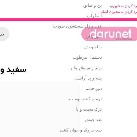
پن و صابون
رد کردن به ناوبری
رد کردن به محتوای اصلی
اسکراب
فوم و ژل شستشوی صورت
شیر پاکن
شامپو بدن
دستمال مرطوب
سفید و 
تونر و میسلار واتر
پنبه و پد آرایشی
دور چشم
ترمیم کننده پوست
ترک دست و پا
ضد جوش
ضد چروک و جوان کننده