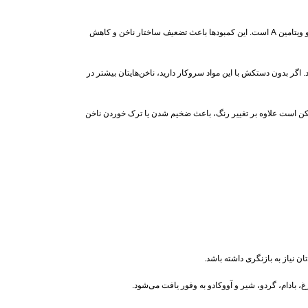
به‌ ویژه ویتامین B7 (بیوتین)، آهن، روی و ویتامین A است. این کمبودها باعث تضعیف ساختار ناخن و کاهش
. اگر بدون دستکش با این مواد سروکار دارید، ناخن‌هایتان بیشتر در
 ممکن است علاوه بر تغییر رنگ، باعث ضخیم شدن یا ترک خوردن ناخن
ن نیاز به بازنگری داشته باشد.
، بادام، گردو، شیر و آووکادو به‌ وفور یافت می‌شود.