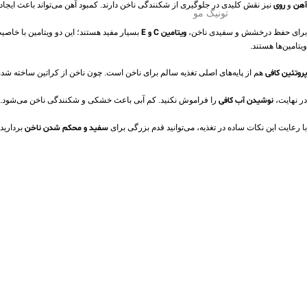
آهن
و
روی
نیز نقش کلیدی در جلوگیری از شکنندگی ناخن دارند. کمبود آهن می‌تواند باعث ایج
تونیک مو
برای حفظ درخشش و سفیدی ناخن،
ویتامین C و E
بسیار مفید هستند؛ این دو ویتامین با خاصیت
ویتامین‌ها هستند.
پروتئین کافی
هم از پایه‌های اصلی تغذیه سالم برای ناخن است. چون ناخن از کراتین ساخته شده
در نهایت،
نوشیدن آب کافی
را فراموش نکنید. کم‌ آبی باعث خشکی و شکنندگی ناخن می‌شود. سعی کنید روزانه حداقل ۸ لیوان آب بنوشید تا هم ناخ
با رعایت این نکات ساده در تغذیه، می‌توانید قدم بزرگی برای
سفید و محکم شدن ناخن
بردارید.