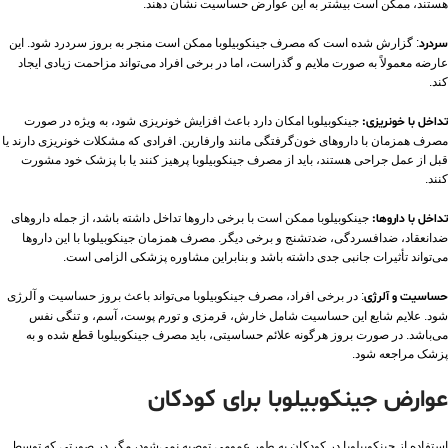
هستند، ممکن است بیشتر به این عوارض حساسیت نشان دهند.
سردرد
: گزارش شده است که مصرف جینکوبیلوبا ممکن است منجر به بروز سردرد شود. این
عارضه معمولاً به صورت ملایم و گذراست، اما در برخی افراد می‌تواند مزاحمت زیادی ایجاد
کند.
تداخل با خونریزی:
جینکوبیلوبا امکان دارد باعث افزایش خونریزی شود، به ویژه در صورت
مصرف همزمان با داروهای خون‌گرفتگی مانند وارفارین. افرادی که مشکلات خونریزی دارند یا
قبل از عمل جراحی هستند، باید از مصرف جینکوبیلوبا پرهیز کنند یا با پزشک خود مشورت
کنند.
تداخل با داروها:
جینکوبیلوبا ممکن است با برخی داروها تداخل داشته باشد، از جمله داروهای
ضدانعقاد، ضدافسردگی، ضدتشنج و برخی دیگر. مصرف همزمان جینکوبیلوبا با این داروها
می‌تواند تأثیرات جانبی جدی داشته باشد و بنابراین مشاوره پزشکی الزامی است.
حساسیت و آلرژی
: در برخی افراد، مصرف جینکوبیلوبا می‌تواند باعث بروز حساسیت و آلرژی
شود. علایم شایع این حساسیت شامل خارش، قرمزی و تورم پوست، آسم، و تنگی نفس
می‌باشد. در صورت بروز هرگونه علائم حساسیتی، باید مصرف جینکوبیلوبا قطع شده و به
پزشک مراجعه شود.
عوارض جینکوبیلوبا برای کودکان
استفاده از جینکوبیلوبا در کودکان به طور عمومی توصیه نمی‌شود، مگر در صورتی که توسط