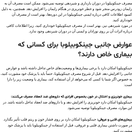
مصرف جینکوبیلوبا در دوران بارداری و شیردهی توصیه نمی‌شود. ممکن است مصرف آن به
زایمان زودرس منجر شود و خطر خونریزی در هنگام زایمان را افزایش دهد. همچنین، به دلیل
کمبود اطلاعات کافی درباره ایمنی جینکوبیلوبا در این دوره‌ها، بهتر است از مصرف آن
خودداری کنید.
در مورد شیردهی نیز، بهتر است از مصرف جینکوبیلوبا خودداری کنید، زیرا اطلاعات کافی
درباره اثرات آن بر روی نوزادان و ایمنی آن در دوران شیردهی وجود ندارد.
عوارض جانبی جینکوبیلوبا برای کسانی که
بیماری خاص دارند؟
جینکوبیلوبا امکان دارد با برخی بیماری‌ها و وضعیت‌های خاص تداخل داشته باشد و عوارض
جانبی را افزایش دهد. قبل از شروع مصرف جینکوبیلوبا، حتماً باید با پزشک خود مشورت کنید،
به خصوص اگر شما یا کسی که می‌خواهد از آن استفاده کند، بیماری یا وضعیت زیر را دارا
است:
بیماری خونریزی و اختلال در خون بخصوص افرادی که داروهای ضد انعقاد مصرف می‌کنند:
جینکوبیلوبا امکان دارد خونریزی را افزایش دهد و با داروهای ضد انعقاد تداخل داشته باشد. در
این موارد، مصرف جینکوبیلوبا توصیه نمی‌شود.
بیماری‌های قلبی و عروقی:
جینکوبیلوبا امکان دارد بر روی فشار خون و ریتم قلب تأثیر بگذارد.
در صورت داشتن بیماری قلبی و عروقی، قبل از استفاده از جینکوبیلوبا باید با پزشک خود
مشورت کنید.