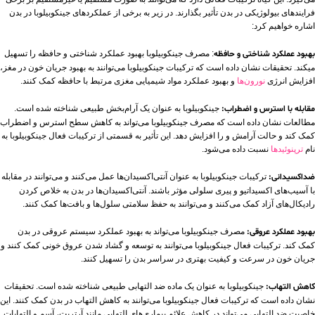
فرایندهای بیولوژیکی در بدن تأثیر بگذارند. در زیر به برخی از عملکردهای جینکوبیلوبا در بدن
اشاره خواهیم کرد:
بهبود عملکرد شناختی و حافظه
: مصرف جینکوبیلوبا بهبود عملکرد شناختی و حافظه را تسهیل
میکند. تحقیقات نشان داده است که ترکیبات جینکوبیلوبا می‌توانند به بهبود جریان خون در مغز،
افزایش انرژی
نورون‌ها
و بهبود عملکرد مواد شیمیایی مغزی مرتبط با حافظه کمک کنند.
مقابله با استرس و اضطراب:
جینکوبیلوبا به عنوان یک آرام‌بخش طبیعی شناخته شده است.
مطالعات نشان داده است که مصرف جینکوبیلوبا می‌تواند به کاهش سطح استرس و اضطراب
کمک کند و حالت آرامش و را افزایش دهد. این تأثیر به قسمتی از ترکیبات فعال جینکوبیلوبا به
نام
ترپنوئیدها
نسبت داده می‌شود.
ضداکسیدانی:
ترکیبات جینکوبیلوبا به عنوان آنتی‌اکسیدان‌ها عمل می‌کنند و می‌توانند در مقابله
با آسیب‌های اکسیداتیو و پیری سلولی مؤثر باشند. آنتی‌اکسیدان‌ها در بدن به خلاص کردن
رادیکال‌های آزاد کمک می‌کنند و می‌توانند به حفظ سلامتی سلول‌ها و بافت‌ها کمک کنند.
بهبود عملکرد عروقی:
مصرف جینکوبیلوبا می‌تواند به بهبود عملکرد سیستم عروقی در بدن
کمک کند. ترکیبات فعال جینکوبیلوبا می‌توانند به توسعه و گشاد شدن عروق خونی کمک کنند و
جریان خون در سرعت و کیفیت بهتری در سراسر بدن را تسهیل کنند.
کاهش التهاب:
جینکوبیلوبا به عنوان یک ماده ضد التهابی طبیعی شناخته شده است. تحقیقات
نشان داده است که ترکیبات فعال جینکوبیلوبا می‌توانند به کاهش التهاب در بدن کمک کنند. این
خاصیت ضد التهابی می‌تواند در کاهش علائم بیماری‌های التهابی مانند آرتریت، آسم و التهابات