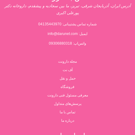
آدرس:ایران، آذربایجان شرقی، تبریز، ما بین سجادیه و پیشقدم، داروخانه دکتر
پورعلی اکبری
شماره تماس پشتیبانی:
04135443970
ایمیل:
info@darunet.com
واتس‌اپ: 09306880318
مجله دارونت
آف نت
حمل و نقل
فروشگاه
معرفی مسئول فنی دارونت
پرسش‌های متداول
تماس با ما
درباره ما