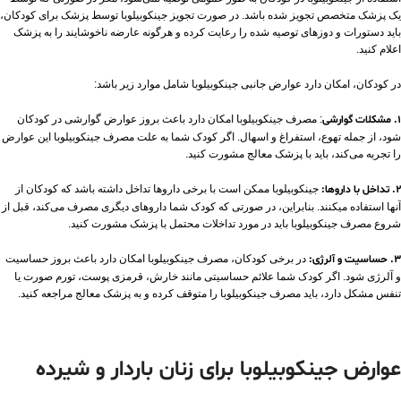
یک پزشک متخصص تجویز شده باشد. در صورت تجویز جینکوبیلوبا توسط پزشک برای کودکان،
باید دستورات و دوزهای توصیه شده را رعایت کرده و هرگونه عارضه ناخوشایند را به پزشک
اعلام کنید.
در کودکان، امکان دارد عوارض جانبی جینکوبیلوبا شامل موارد زیر باشد:
1. مشکلات گوارشی
: مصرف جینکوبیلوبا امکان دارد باعث بروز عوارض گوارشی در کودکان
شود، از جمله تهوع، استفراغ و اسهال. اگر کودک شما به علت مصرف جینکوبیلوبا این عوارض
را تجربه می‌کند، باید با پزشک معالج مشورت کنید.
2. تداخل با داروها:
جینکوبیلوبا ممکن است با برخی داروها تداخل داشته باشد که کودکان از
آنها استفاده میکنند. بنابراین، در صورتی که کودک شما داروهای دیگری مصرف می‌کند، قبل از
شروع مصرف جینکوبیلوبا باید در مورد تداخلات محتمل با پزشک مشورت کنید.
3. حساسیت و آلرژی:
در برخی کودکان، مصرف جینکوبیلوبا امکان دارد باعث بروز حساسیت
و آلرژی شود. اگر کودک شما علائم حساسیتی مانند خارش، قرمزی پوست، تورم صورت یا
تنفس مشکل دارد، باید مصرف جینکوبیلوبا را متوقف کرده و به پزشک معالج مراجعه کنید.
عوارض جینکوبیلوبا برای زنان باردار و شیرده