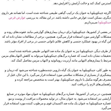
استرس کمک کند و حالت آرامش را افزایش دهد.
اگرچه جینکوبیلوبا به عنوان یک ترکیب گیاهی طبیعی شناخته شده است، اما همانند هر داروی
دیگری، ممکن است عوارض جانبی داشته باشد. در این مقاله، به بررسی
عوارض قرص
جینکوبیلوبا
می‌پردازیم.
در بعضی از کشورها، جینکوبیلوبا برای درمان بیماری‌های گوارشی مانند عفونت‌های روده و
مشکلات گوارشی مورد استفاده قرار می‌گیرد. همچنین، برخی از مطالعات نشان داده اند که
این گیاه در بهبود عملکرد جنسی و کاهش علائم ناتوانی جنسی در برخی از افراد مؤثر باشد.
از طرف دیگر، جینکوبیلوبا نیز به عنوان یک ماده ضد التهابی طبیعی شناخته شده است.
تحقیقات نشان داده است که عصاره برگ‌های جینکوبیلوبا می‌تواند به کاهش التهاب‌های مزمن
مرتبط با بیماری‌های التهابی مانند آرتریت روماتوئید و التهاب مزمن مفاصل کمک کند.
به طور کلی، جینکوبیلوبا به عنوان یک گیاه دارویی چندمنظوره شناخته می‌شود که درمان و
پیشگیری از بسیاری از مشکلات سلامتی مورد استفاده قرار می‌گیرد. با این حال، قبل از
مصرف هرگونه مکمل یا داروی جینکوبیلوبا، بهتر است به متخصص مراجعه کرده و
راهنمایی‌های لازم را دریافت کنید.
همچنین، در برخی از کشورها، عصاره برگ‌های جینکوبیلوبا به عنوان مواد موثره در صنایع
آرایشی نیز استفاده می‌شود. به عنوان مثال، در تولید محصولات مراقبت از پوست و مو،
عصاره جینکوبیلوبا به عنوان یک ماده ضد اکسیدان قوی و مرطوب کننده مورد استفاده قرار
می‌گیرد.