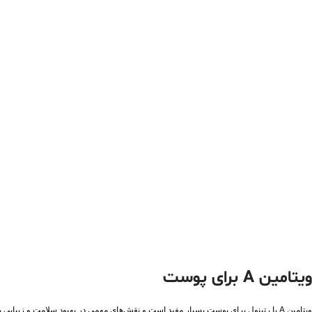
ویتامین A برای پوست
ویتامین A یا رتینول برای پوست بسیار مفید است و نقش‌های مهمی در بهبود سلامت و زیبایی پوست دارد. برخی از خواص ویتامین A برای پوست عبارتند از: