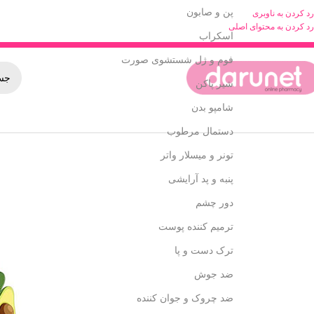
پن و صابون
رد کردن به ناوبری
رد کردن به محتوای اصلی
اسکراب
فوم و ژل شستشوی صورت
شیر پاکن
شامپو بدن
دستمال مرطوب
تونر و میسلار واتر
پنبه و پد آرایشی
دور چشم
ترمیم کننده پوست
ترک دست و پا
ضد جوش
ضد چروک و جوان کننده