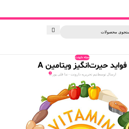
مجله دارونت
فواید حیرت‌انگیز ویتامین A
0
ارسال توسط
تیم تحریریه دارونت - ندا قلی پور