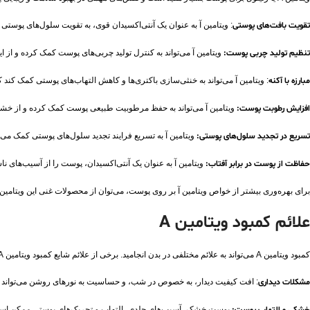
تقویت بافت‌های پوستی
: ویتامین آ به عنوان یک آنتی‌اکسیدان قوی، به تقویت سلول‌های پوست
تنظیم تولید چربی پوست:
ویتامین آ می‌تواند به کنترل تولید چربی‌های پوست کمک کرده و از
مبارزه با آکنه
: ویتامین آ می‌تواند به خنثی‌سازی باکتری‌ها و کاهش التهاب‌های پوستی کمک کند ک
افزایش رطوبت پوست:
ویتامین آ می‌تواند به حفظ مرطوبیت طبیعی پوست کمک کرده و از خشک
تسریع در تجدید سلول‌های پوستی:
ویتامین آ به تسریع فرایند تجدید سلول‌های پوستی کمک می‌
حفاظت از پوست در برابر آفتاب:
ویتامین آ به عنوان یک آنتی‌اکسیدان، پوست را از آسیب‌های ناشی از اشعه UV محافظت می‌کند و از پیری زودرس پوست به دلیل افتادگ
برای بهره‌وری بیشتر از خواص ویتامین آ بر روی پوست، می‌توان از محصولات غنی این ویتامین مانند کرم‌های آنتی
علائم کمبود ویتامین A
کمبود ویتامین A می‌تواند به علائم مختلفی در بدن انجامید. برخی از علائم شایع کمبود ویتامین A شامل موارد زیر می‌شوند:
مشکلات دیداری
: افت کیفیت دیدار، به خصوص در شب، و حساسیت به نورهای روشن می‌تواند نشانه ک
پوست خشک، آسیب‌های جلدی، التهاب و تحریک‌های پوستی ممکن است ناشی ا