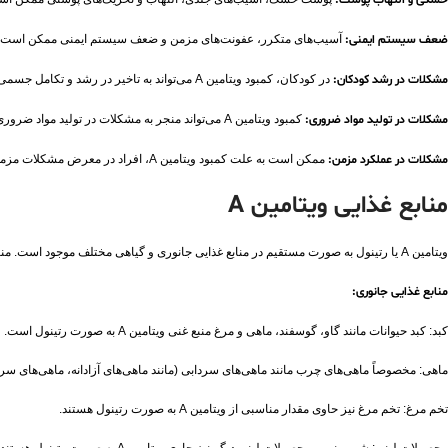
خشکی و التهاب پوست:
ضعف سیستم ایمنی:
آسیب‌های متکرر، عفونت‌های مزمن و ضعف سیستم ایمنی ممکن است به دلیل کمبود ویتامین A باشند، زیرا این ویتامین ن
مشکلات در رشد کودکان:
در کودکان، کمبود ویتامین A می‌تواند به تاخیر در رشد و تکامل جسمی و عقلی، وضعیت موکولی، و اختلال در سیستم ایمنی منجر شود.
مشکلات در تولید مواد ضروری:
کمبود ویتامین A می‌تواند منجر به مشکلات در تولید مواد ضروری مانند رتینول و دیگر ترکیبات مهم برای بدن شود.
مشکلات در عملکرد مزمن:
ممکن است به علت کمبود ویتامین A، افراد در معرض مشکلات مزمن مانند عفونت‌های تنفسی، دیارتی و غیره قرار گیرند.
منابع غذایی ویتامین A
ویتامین A یا رتینول به صورت مستقیم در منابع غذایی جانوری و گیاهی مختلف موجود است. منابع غذایی ویتامین A شامل موارد زیر می‌باشند:
منابع غذایی جانوری:
کبد: کبد حیوانات مانند گاو، گوسفند، ماهی و مرغ منبع غنی ویتامین A به صورت رتینول است.
ماهی: مخصوصاً ماهی‌های چرب مانند ماهی‌های سردابی (مانند ماهی‌های آزادانه، ماهی‌های سرخپوست، ماهی‌ه
تخم مرغ: تخم مرغ نیز حاوی مقدار مناسبی از ویتامین A به صورت رتینول هستند.